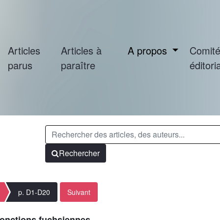
Articles
Articles à
A propos
Comit
parus
paraître
éditoria
Rechercher
p. D1-D20
Suivant
 fonctions fuchsiennes