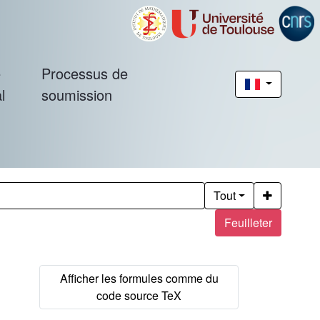
é
Processus de
l
soumission
Tout
Feuilleter