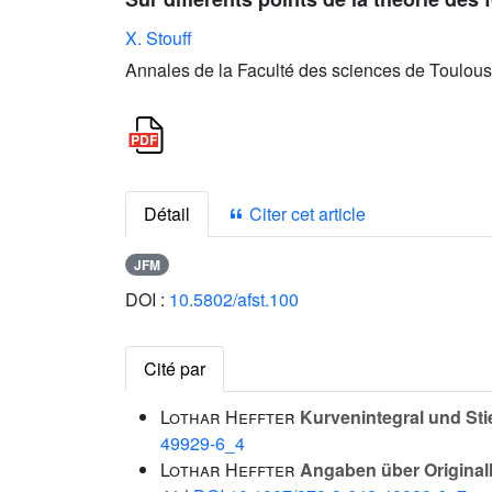
X. Stouff
Annales de la Faculté des sciences de Toulous
Détail
Citer cet article
JFM
DOI :
10.5802/afst.100
Cité par
Lothar Heffter
Kurvenintegral und Stie
49929-6_4
Lothar Heffter
Angaben über Originall