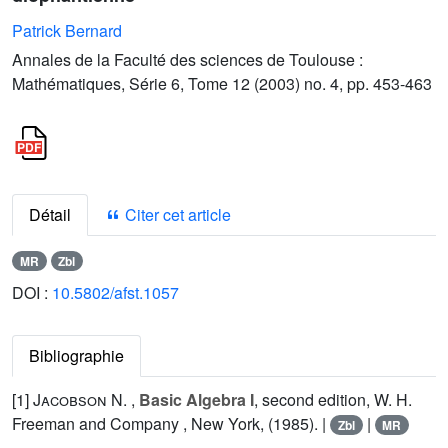
Patrick Bernard
Annales de la Faculté des sciences de Toulouse :
Mathématiques, Série 6, Tome 12 (2003) no. 4, pp. 453-463
Détail
Citer cet article
MR
Zbl
DOI :
10.5802/afst.1057
Bibliographie
[1]
Jacobson N.
,
Basic Algebra I
, second edition, W. H.
Freeman and Company , New York, (1985). |
|
Zbl
MR