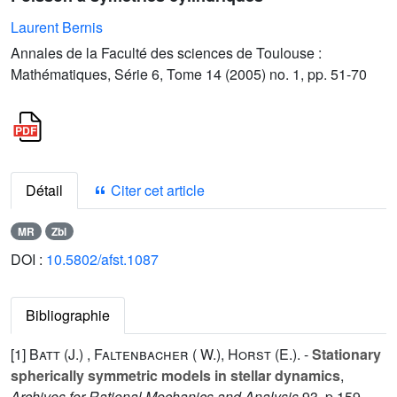
Laurent Bernis
Annales de la Faculté des sciences de Toulouse :
Mathématiques, Série 6, Tome 14 (2005) no. 1, pp. 51-70
Détail
Citer cet article
MR
Zbl
DOI :
10.5802/afst.1087
Bibliographie
[1]
Batt (J.)
,
Faltenbacher ( W.)
,
Horst (E.).
-
Stationary
spherically symmetric models in stellar dynamics
,
Archives for Rational Mechanics and Analysis
93
, p.159-