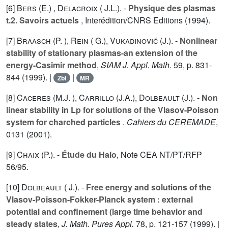
[6]
Bers (E.)
,
Delacroix ( J.L.).
-
Physique des plasmas
t.2. Savoirs actuels
, Interédition/CNRS Editions (1994).
[7]
Braasch (P. )
,
Rein ( G.)
,
Vukadinović (J.).
-
Nonlinear
stability of stationary plasmas-an extension of the
energy-Casimir method
,
SIAM J. Appl. Math.
59
, p. 831-
844 (1999). |
|
Zbl
MR
[8]
Caceres (M.J. )
,
Carrillo (J.A.)
,
Dolbeault (J.).
-
Non
linear stability in Lp for solutions of the Vlasov-Poisson
system for charched particles
.
Cahiers du CEREMADE
,
0131
(2001).
[9]
Chaix (P.).
-
Étude du Halo
, Note CEA NT/PT/RFP
56/95.
[10]
Dolbeault ( J.).
-
Free energy and solutions of the
Vlasov-Poisson-Fokker-Planck system : external
potential and confinement (large time behavior and
steady states
,
J. Math. Pures Appl.
78
, p. 121-157 (1999). |