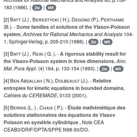
183 (1986). |
|
Zbl
MR
[2]
Batt (J.)
,
Berestycki ( H.)
,
Degond (P.)
,
Perthame
(B.).
-
Some families of solutions of the Vlasov-Poisson
system
,
Archives for Rational Mechanics and Analysis
104-
1, Springer-Verlag, p. 205-210 (1988). |
|
Zbl
MR
[3]
Batt (J.)
,
Rein ( G. ).
-
A rigorous stability result for
the Vlasov-Poisson system in three dimensions
,
Ann.
Mat. Pura Appl.
(4)
164
, p. 133-154 (1993). |
|
Zbl
MR
[4]
Ben Abdallah ( N.)
,
Dolbeault (J.).
-
Relative
entropies for kinetic equations in bounded domains
,
Cahiers du CEREMADE
,
0133
(2001).
[5]
Bernis (L. )
,
Chaix ( P.).
-
Étude mathémétique des
solutions stationnaires des équations de Vlasov
Poisson en symétrie cylindrique
, Note CEA
CEAB3/DRIF/DPTA/SPPE N98-50/DO.