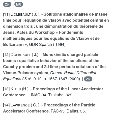
|
Zbl
MR
[11]
Dolbeault ( J. ).
-
Solutions stationnaires de masse
finie pour l'équation de Vlasov avec potentiel central en
dimension trois : une démonstration du théorème de
Jeans, Actes du Workshop « Fondements
mathématiques pour les équations de Vlasov et de
Boltzmann »
, GDR Sparch ( 1994).
[12]
Dolbeault ( J.).
-
Monokinetic charged particle
beams : qualitative behavior of the solutions of the
Cauchy problem and 2d time-periodic solutions of the
Vlasov-Poisson system
,
Comm. Partial Differential
Equations
25
n°. 9-10, p. 1567-1647 (2000). |
Zbl
[13]
Klein (H.).
-
Procedings of the Linear Accelerator
Conference
, LINAC-94, Tsukuba, 322.
[14]
Lawrence ( G. ).
-
Proceedings of the Particle
Accelerator Conference
. PAC-95, Dallas, 35.