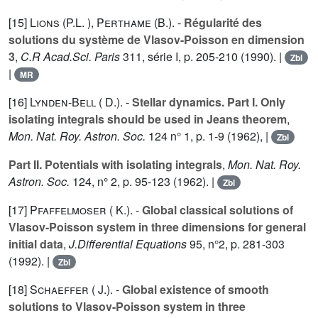
[15]
Lions (P.L. )
,
Perthame (B.).
-
Régularité des
solutions du système de Vlasov-Poisson en dimension
3
,
C.R Acad.Sci. Paris
311
, série I, p. 205-210 (1990). |
Zbl
|
MR
[16]
Lynden-Bell ( D.).
-
Stellar dynamics. Part I. Only
isolating integrals should be used in Jeans theorem
,
Mon. Nat. Roy. Astron. Soc.
124
n° 1, p. 1-9 (1962), |
Zbl
Part II. Potentials with isolating integrals
,
Mon. Nat. Roy.
Astron. Soc.
124
, n° 2, p. 95-123 (1962). |
Zbl
[17]
Pfaffelmoser ( K.).
-
Global classical solutions of
Vlasov-Poisson system in three dimensions for general
initial data
,
J.Differential Equations
95
, n°2, p. 281-303
(1992). |
Zbl
[18]
Schaeffer ( J.).
-
Global existence of smooth
solutions to Vlasov-Poisson system in three