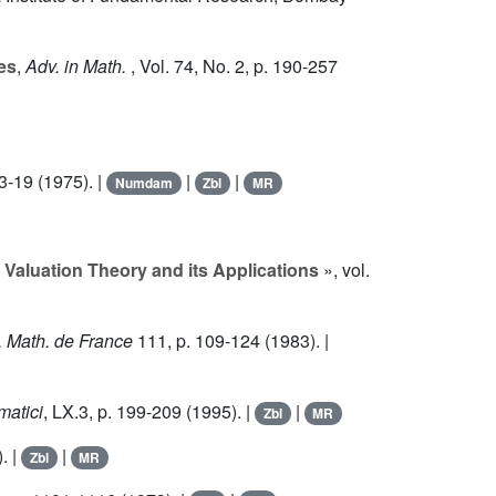
les
,
Adv. in Math.
, Vol.
74
, No. 2, p. 190-257
13-19 (1975). |
|
|
Numdam
Zbl
MR
«
Valuation Theory and its Applications
», vol.
. Math. de France
111
, p. 109-124 (1983). |
matici
,
LX.3
, p. 199-209 (1995). |
|
Zbl
MR
. |
|
Zbl
MR