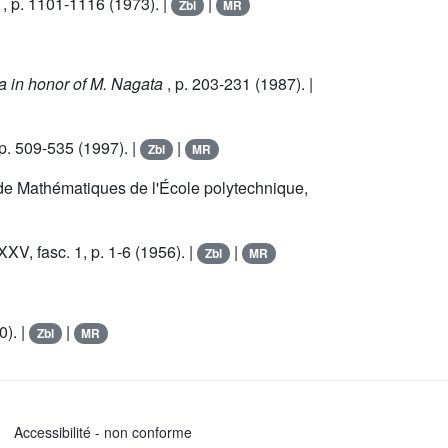
1
, p. 1101-1116 (1973). |
|
Zbl
MR
 in honor of M. Nagata
, p. 203-231 (1987). |
 p. 509-535 (1997). |
|
Zbl
MR
 de Mathématiques de l'École polytechnique,
XXV
, fasc. 1, p. 1-6 (1956). |
|
Zbl
MR
0). |
|
Zbl
MR
Accessibilité - non conforme