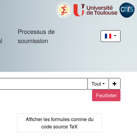
é
Processus de
l
soumission
Tout
Feuilleter