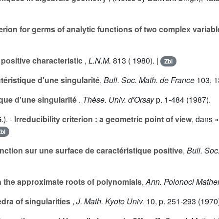
iterion for germs of analytic functions of two complex variab
positive characteristic
,
L.N.M.
813
( 1980). |
Zbl
téristique d'une singularité
,
Bull. Soc. Math. de France
103
, 
que d'une singularité
.
Thèse. Univ. d'Orsay
p. 1-484 (1987).
.).
-
Irreducibility criterion : a geometric point of view
, dans 
bl
ction sur une surface de caractéristique positive
,
Bull. Soc
 the approximate roots of polynomials
,
Ann. Polonoci Mathe
dra of singularities
,
J. Math. Kyoto Univ.
10
, p. 251-293 (1970)