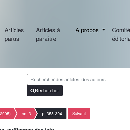
Articles
Articles à
A propos
Comit
parus
paraître
éditoria
Rechercher
(2005)
no. 3
p. 353-394
Suivant
s, suffisance des jets