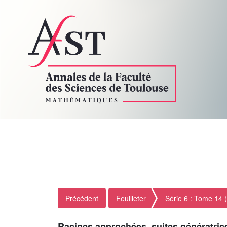
Précédent
Feuilleter
Série 6 : Tome 14 
Racines approchées, suites génératrice