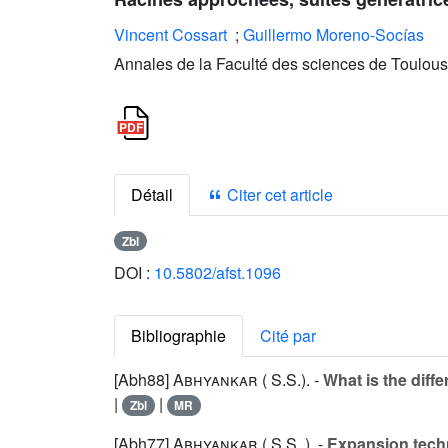
Vincent Cossart
;
Guillermo Moreno-Socías
Annales de la Faculté des sciences de Toulous
Détail
Citer cet article
Zbl
DOI :
10.5802/afst.1096
Bibliographie
Cité par
[Abh88]
Abhyankar ( S.S.).
-
What is the diff
|
|
Zbl
MR
[Abh77]
Abhyankar ( S.S. ).
-
Expansion tech