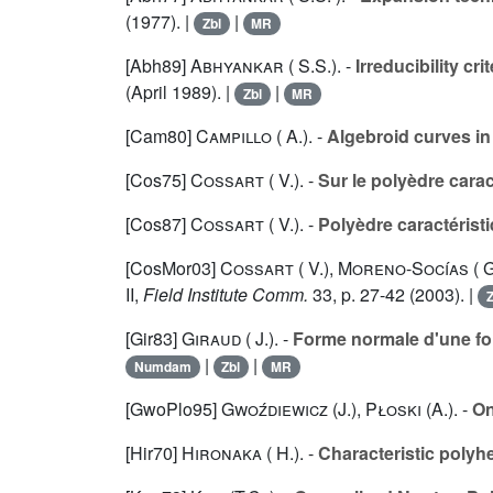
(1977). |
|
Zbl
MR
[Abh89]
Abhyankar ( S.S.).
-
Irreducibility cr
(April 1989). |
|
Zbl
MR
[Cam80]
Campillo ( A.).
-
Algebroid curves in 
[Cos75]
Cossart ( V.).
-
Sur le polyèdre carac
[Cos87]
Cossart ( V.).
-
Polyèdre caractéristi
[CosMor03]
Cossart ( V.)
,
Moreno-Socías ( G
II
,
Field Institute Comm.
33
, p. 27-42 (2003). |
Z
[Gir83]
Giraud ( J.).
-
Forme normale d'une fon
|
|
Numdam
Zbl
MR
[GwoPlo95]
Gwoźdiewicz (J.)
,
Płoski (A.).
-
On
[Hir70]
Hironaka ( H.).
-
Characteristic polyhe