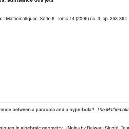
e : Mathématiques, Série 6, Tome 14 (2005) no. 3, pp. 353-394
erence between a parabola and a hyperbola?
,
The Mathematica
niques in algebraic geometry
, (Notes by Balwant Singh), Tat