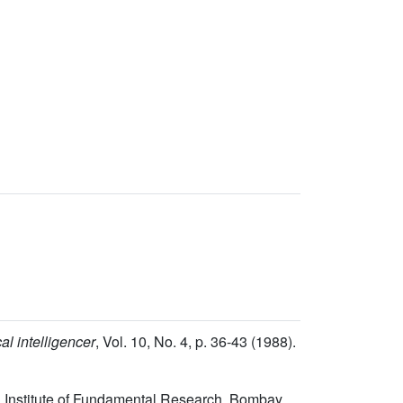
l intelligencer
, Vol.
10
, No. 4, p. 36-43 (1988).
a Institute of Fundamental Research, Bombay