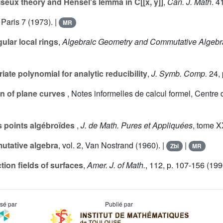
eux theory and Hensel's lemma in C[[x, y]]
,
Can. J. Math
.
4
. Paris
7
(1973). |
MR
ular local rings
,
Algebraic Geometry and Commutative Algebra
riate polynomial for analytic reducibility
,
J. Symb. Comp.
24
,
on of plane curves
, Notes informelles de calcul formel, Centre
s points algébroïdes
,
J. de Math. Pures et Appliquées
, tome
X
tative algebra
, vol.
2
, Van Nostrand (1960). |
|
Zbl
MR
tion fields of surfaces
,
Amer. J. of Math.
,
112
, p. 107-156 (199
usé par
Publié par