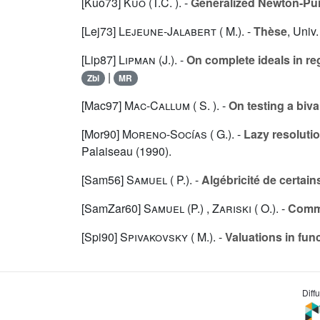
[Kuo73]
Kuo (T.C. ).
-
Generalized Newton-Puis
[Lej73]
Lejeune-Jalabert ( M.
). -
Thèse
, Univ
[Lip87]
Lipman (J.).
-
On complete ideals in reg
|
Zbl
MR
[Mac97]
Mac-Callum ( S. ).
-
On testing a biva
[Mor90]
Moreno-Socías ( G.).
-
Lazy resoluti
Palaiseau (1990).
[Sam56]
Samuel ( P.).
-
Algébricité de certain
[SamZar60]
Samuel (P.)
,
Zariski ( O.).
-
Commu
[Spi90]
Spivakovsky ( M.).
-
Valuations in func
Diff