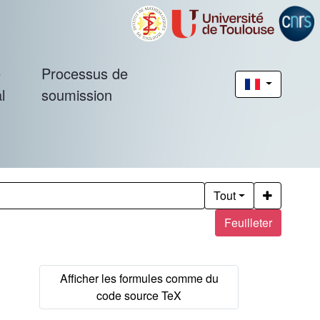
é
Processus de
l
soumission
Tout
Feuilleter