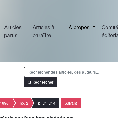
Articles
Articles à
A propos
Comit
parus
paraître
éditoria
Rechercher
(1896)
no. 2
p. D1-D14
Suivant
héorie des fonctions algébriques