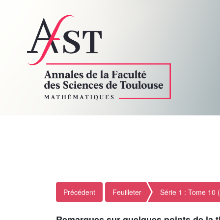
Précédent
Feuilleter
Série 1 : Tome 10 
Remarques sur quelques points de la t