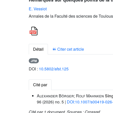
E. Vessiot
Annales de la Faculté des sciences de Toulous
Détail
Citer cet article
JFM
DOI :
10.5802/afst.125
Cité par
Alexander Börger; Rolf Mahnken
Sing
96
(2026) no. 5 |
DOI:10.1007/s00419-026
Cité par
1 document.
Sources :
Crossref