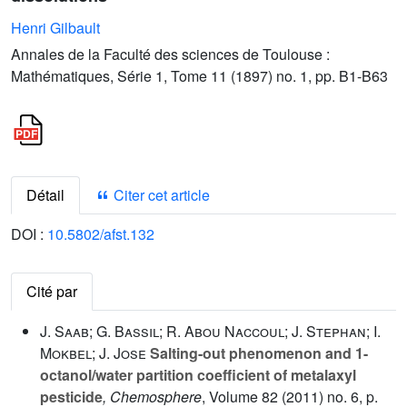
Henri Gilbault
Annales de la Faculté des sciences de Toulouse :
Mathématiques, Série 1, Tome 11 (1897) no. 1, pp. B1-B63
Détail
Citer cet article
DOI :
10.5802/afst.132
Cité par
J. Saab; G. Bassil; R. Abou Naccoul; J. Stephan; I.
Mokbel; J. Jose
Salting-out phenomenon and 1-
octanol/water partition coefficient of metalaxyl
pesticide
, Chemosphere
, Volume 82
(2011) no. 6, p.