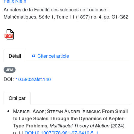
Félix Klein
Annales de la Faculté des sciences de Toulouse :
Mathématiques, Série 1, Tome 11 (1897) no. 4, pp. G1-G62
Détail
Citer cet article
JFM
DOI :
10.5802/afst.140
Cité par
Maricel Agop; Stefan Andrei Irimiciuc
From Small
to Large Scales Through the Dynamics of Kepler-
Type Problems
, Multifractal Theory of Motion
(2024),
p. 1 |
DOI:10.1007/978-981-97-6410-5_1