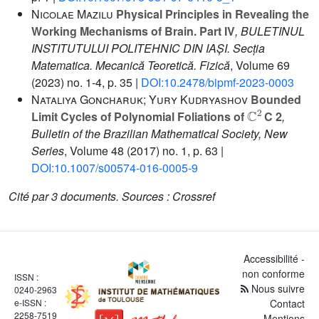
Nicolae Mazilu
Physical Principles in Revealing the
Working Mechanisms of Brain. Part IV
, BULETINUL
INSTITUTULUI POLITEHNIC DIN IAȘI. Secția
Matematica. Mecanică Teoretică. Fizică
, Volume 69
(2023) no. 1-4, p. 35 |
DOI:10.2478/bipmf-2023-0003
Nataliya Goncharuk; Yury Kudryashov
Bounded
C
2
Limit Cycles of Polynomial Foliations of
C 2
,
Bulletin of the Brazilian Mathematical Society, New
Series
, Volume 48
(2017) no. 1, p. 63 |
DOI:10.1007/s00574-016-0005-9
Cité par
3 documents.
Sources :
Crossref
Accessibilité -
non conforme
ISSN :
Nous suivre
0240-2963
e-ISSN :
Contact
2258-7519
Mentions