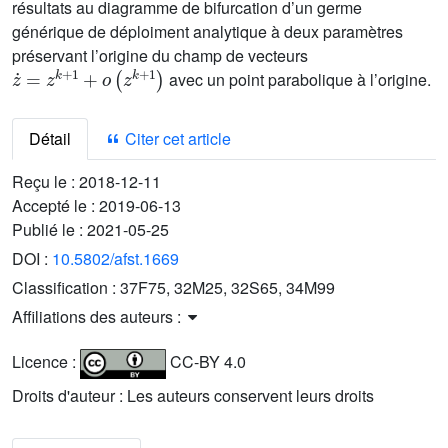
résultats au diagramme de bifurcation d’un germe
générique de déploiment analytique à deux paramètres
préservant l’origine du champ de vecteurs
z
˙
=
z
k
+
1
+
o
(
z
k
+
1
)
avec un point parabolique à l’origine.
Détail
Citer cet article
Reçu le :
2018-12-11
Accepté le :
2019-06-13
Publié le :
2021-05-25
DOI :
10.5802/afst.1669
Classification :
37F75, 32M25, 32S65, 34M99
Affiliations des auteurs :
Licence :
CC-BY 4.0
Droits d'auteur : Les auteurs conservent leurs droits