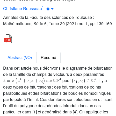
1
Christiane Rousseau
Annales de la Faculté des sciences de Toulouse :
Mathématiques, Série 6, Tome 30 (2021) no. 1, pp. 139-169
Abstract (VO)
Résumé
Dans cet article nous décrivons le diagramme de bifurcation
de la famille de champs de vecteurs à deux paramètres
z
˙
=
z
(
z
k
+
ϵ
1
z
+
ϵ
0
)
ℂℙ
1
(
ϵ
1
,
ϵ
0
)
∈
ℂ
2
sur
pour
. Il y a
deux types de bifurcations : des bifurcations de points
paraboliques et des bifurcations de boucles homocliniques
par le pôle à l’infini. Ces dernières sont étudiées en utilisant
l’outil du polygone des périodes introduit dans un cas
particulier dans [1] et généralisé dans [4]. On applique les