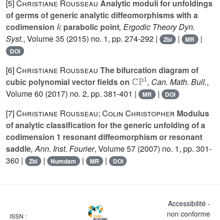
[5]
Christiane Rousseau
Analytic moduli for unfoldings
of germs of generic analytic diffeomorphisms with a
k
codimension
parabolic point
, Ergodic Theory Dyn.
Syst.
, Volume 35
(2015) no. 1, pp. 274-292 |
|
|
Zbl
MR
DOI
[6]
Christiane Rousseau
The bifurcation diagram of
ℂ
ℙ
1
cubic polynomial vector fields on
, Can. Math. Bull.
,
Volume 60
(2017) no. 2, pp. 381-401 |
|
MR
DOI
[7]
Christiane Rousseau; Colin Christopher
Modulus
of analytic classification for the generic unfolding of a
codimension 1 resonant diffeomorphism or resonant
saddle
, Ann. Inst. Fourier
, Volume 57
(2007) no. 1, pp. 301-
360 |
|
|
|
Zbl
Numdam
MR
DOI
Accessibilité -
non conforme
ISSN :