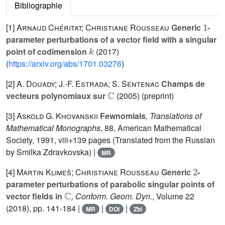
Bibliographie
1
[1]
Arnaud Chéritat; Christiane Rousseau
Generic
-
parameter perturbations of a vector field with a singular
k
point of codimension
(2017)
(
https://arxiv.org/abs/1701.03276
)
[2]
A. Douady; J.-F. Estrada; S. Sentenac
Champs de
ℂ
vecteurs polynomiaux sur
(2005) (preprint)
[3]
Askold G. Khovanskii
Fewnomials
, Translations of
Mathematical Monographs
, 88
, American Mathematical
Society, 1991, viii+139 pages (Translated from the Russian
by Smilka Zdravkovska) |
MR
2
[4]
Martin Klimeš; Christiane Rousseau
Generic
-
parameter perturbations of parabolic singular points of
ℂ
vector fields in
, Conform. Geom. Dyn.
, Volume 22
(2018), pp. 141-184 |
|
|
MR
DOI
Zbl