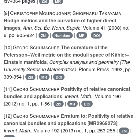
xiv+364 pages |
|
Zbl
MR
[9]
Christophe Mourougane; Shigeharu Takayama
Hodge metrics and the curvature of higher direct
images
, Ann. Sci. Éc. Norm. Supér.
, Volume 41
(2008) no.
6, pp. 905-924 |
|
|
|
Zbl
Numdam
MR
DOI
[10]
Georg Schumacher
The curvature of the
Petersson–Weil metric on the moduli space of Kähler–
Einstein manifolds
, Complex analysis and geometry
(The
University Series in Mathematics)
, Plenum Press, 1993, pp.
339-354 |
|
|
Zbl
MR
DOI
[11]
Georg Schumacher
Positivity of relative canonical
bundles and applications
, Invent. Math.
, Volume 190
(2012) no. 1, pp. 1-56 |
|
|
Zbl
MR
DOI
[12]
Georg Schumacher
Erratum to: Positivity of relative
canonical bundles and applications [MR2969273]
,
Invent. Math.
, Volume 192
(2013) no. 1, pp. 253-255 |
|
Zbl