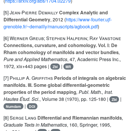
(
https://arxiv.org/abs/1704.02279
)
[5]
Jean-Pierre Demailly
Complex Analytic and
Differential Geometry
, 2012 (
https://www-fourier.ujf-
grenoble.fr/~demailly/manuscripts/agbook.pdf
)
[6]
Werner Greub; Stephen Halperin; Ray Vanstone
Connections, curvature, and cohomology. Vol. I: De
Rham cohomology of manifolds and vector bundles
,
Pure and Applied Mathematics
, 47
, Academic Press Inc.,
1972, xix+443 pages |
|
Zbl
MR
[7]
Phillip A. Griffiths
Periods of integrals on algebraic
manifolds. III. Some global differential-geometric
properties of the period mapping
, Publ. Math., Inst.
Hautes Étud. Sci.
, Volume 38
(1970), pp. 125-180 |
|
Zbl
|
Numdam
DOI
[8]
Serge Lang
Differential and Riemannian manifolds
,
Graduate Texts in Mathematics
, 160
, Springer, 1995,