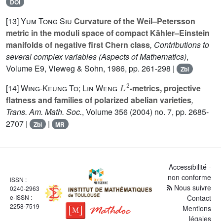
DOI
[13]
Yum Tong Siu
Curvature of the Weil–Petersson
metric in the moduli space of compact Kähler–Einstein
manifolds of negative first Chern class
, Contributions to
several complex variables
(Aspects of Mathematics)
,
Volume E9
, Vieweg & Sohn, 1986, pp. 261-298 |
Zbl
L
2
[14]
Wing-Keung To; Lin Weng
-metrics, projective
flatness and families of polarized abelian varieties
,
Trans. Am. Math. Soc.
, Volume 356
(2004) no. 7, pp. 2685-
2707 |
|
Zbl
MR
Accessibilité -
non conforme
ISSN :
Nous suivre
0240-2963
e-ISSN :
Contact
2258-7519
Mentions
légales