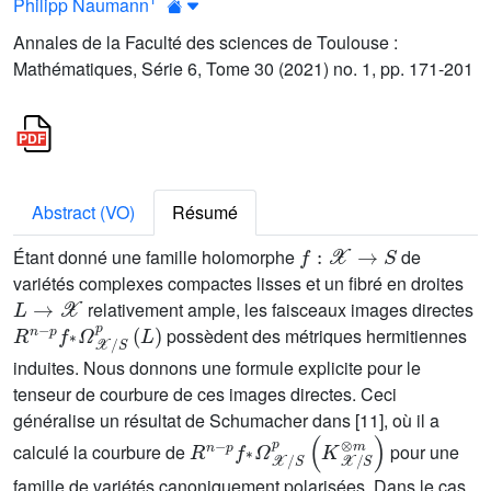
Philipp Naumann
Annales de la Faculté des sciences de Toulouse :
Mathématiques, Série 6, Tome 30 (2021) no. 1, pp. 171-201
Abstract (VO)
Résumé
f
:
𝒳
→
S
Étant donné une famille holomorphe
de
variétés complexes compactes lisses et un fibré en droites
L
→
𝒳
relativement ample, les faisceaux images directes
R
n
-
p
f
*
Ω
𝒳
/
S
p
(
L
)
possèdent des métriques hermitiennes
induites. Nous donnons une formule explicite pour le
tenseur de courbure de ces images directes. Ceci
généralise un résultat de Schumacher dans [11], où il a
R
p
f
n
*
Ω
-
𝒳
/
S
p
(
K
𝒳
/
S
⊗
m
)
calculé la courbure de
pour une
famille de variétés canoniquement polarisées. Dans le cas