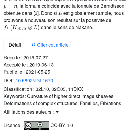
p
=
n
, la formule coïncide avec la formule de Berndtsson
L
obtenue dans [3]. Donc si
est globalement ample, nous
prouvons à nouveau son résultat sur la positivité de
f
*
(
K
𝒳
/
S
⊗
L
)
dans le sens de Nakano.
Détail
Citer cet article
Reçu le :
2018-07-27
Accepté le :
2019-06-13
Publié le :
2021-05-25
DOI :
10.5802/afst.1670
Classification :
32L10, 32G05, 14DXX
Keywords:
Curvature of higher direct image sheaves,
Deformations of complex structures, Families, Fibrations
Affiliations des auteurs :
Licence :
CC-BY 4.0