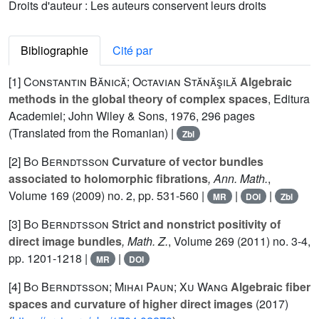
Droits d'auteur : Les auteurs conservent leurs droits
Bibliographie
Cité par
[1]
Constantin Bănică; Octavian Stănăşilă
Algebraic
methods in the global theory of complex spaces
, Editura
Academiei; John Wiley & Sons, 1976, 296 pages
(Translated from the Romanian) |
Zbl
[2]
Bo Berndtsson
Curvature of vector bundles
associated to holomorphic fibrations
, Ann. Math.
,
Volume 169
(2009) no. 2, pp. 531-560 |
|
|
MR
DOI
Zbl
[3]
Bo Berndtsson
Strict and nonstrict positivity of
direct image bundles
, Math. Z.
, Volume 269
(2011) no. 3-4,
pp. 1201-1218 |
|
MR
DOI
[4]
Bo Berndtsson; Mihai Paun; Xu Wang
Algebraic fiber
spaces and curvature of higher direct images
(2017)