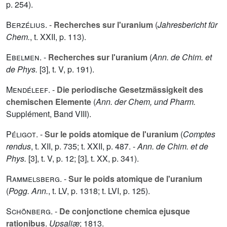
p. 254).
Berzélius
. -
Recherches sur l'uranium
(
Jahresbericht für
Chem.
, t.
XXII
, p. 113).
Ebelmen
. -
Recherches sur l'uranium
(
Ann. de Chim. et
de Phys.
[3], t.
V
, p. 191).
Mendéleef
. -
Die periodische Gesetzmässigkeit des
chemischen Elemente
(
Ann. der Chem, und Pharm.
Supplément, Band
VIII
).
Péligot
. -
Sur le poids atomique de l'uranium
(
Comptes
rendus
, t.
XII
, p. 735; t.
XXII
, p. 487. -
Ann. de Chim. et de
Phys.
[3], t.
V
, p. 12; [3], t.
XX
, p. 341).
Rammelsberg
. -
Sur le poids atomique de l'uranium
(
Pogg. Ann.
, t.
LV
, p. 1318; t.
LVI
, p. 125).
Schönberg
. -
De conjonctione chemica ejusque
rationibus
.
Upsaliæ
; 1813.