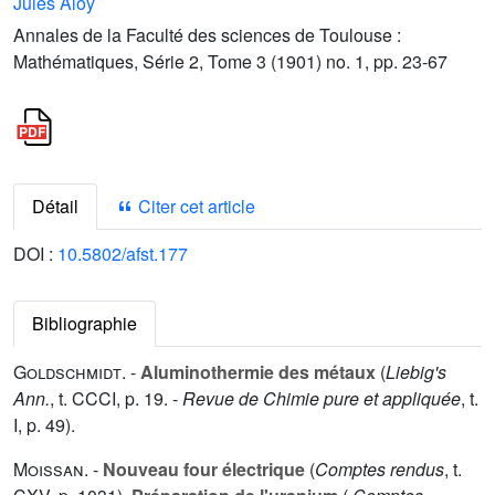
Jules Aloy
Annales de la Faculté des sciences de Toulouse :
Mathématiques, Série 2, Tome 3 (1901) no. 1, pp. 23-67
Détail
Citer cet article
DOI :
10.5802/afst.177
Bibliographie
Goldschmidt
. -
Aluminothermie des métaux
(
Liebig's
Ann.
, t.
CCCI
, p. 19. -
Revue de Chimie pure et appliquée
, t.
I
, p. 49).
Moissan
. -
Nouveau four électrique
(
Comptes rendus
, t.