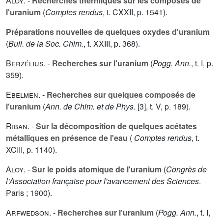
Aloy
. -
Recherches thermiques sur les composés de
l'uranium
(
Comptes rendus
, t.
CXXII
, p. 1541).
Préparations nouvelles de quelques oxydes d'uranium
(
Bull. de la Soc. Chim.
, t.
XXIII
, p. 368).
Berzélius
. -
Recherches sur l'uranium
(
Pogg. Ann.
, t.
I
, p.
359).
Ebelmen
. -
Recherches sur quelques composés de
l'uranium
(
Ann. de Chim. et de Phys.
[3], t.
V
, p. 189).
Riban
. -
Sur la décomposition de quelques acétates
métalliques en présence de l'eau
(
Comptes rendus
, t.
XCIII
, p. 1140).
Aloy
. -
Sur le poids atomique de l'uranium
(
Congrès de
l'Association française pour l'avancement des Sciences
.
Paris ; 1900).
Arfwedson
. -
Recherches sur l'uranium
(
Pogg. Ann.
, t.
I
,