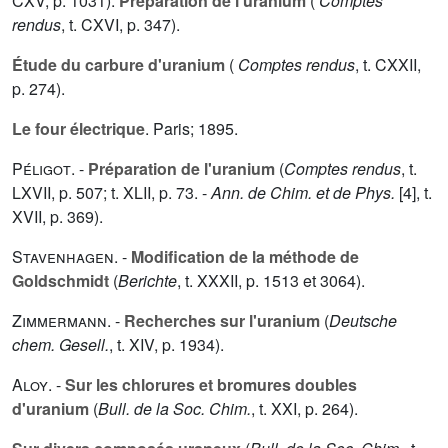
CXV
, p. 1031).
Préparation de l'uranium
(
Comptes
rendus
, t.
CXVI
, p. 347).
Étude du carbure d'uranium
(
Comptes rendus
, t.
CXXII
,
p. 274).
Le four électrique
. Paris; 1895.
Péligot
. -
Préparation de l'uranium
(
Comptes rendus
, t.
LXVII
, p. 507; t.
XLII
, p. 73. -
Ann. de Chim. et de Phys.
[4], t.
XVII
, p. 369).
Stavenhagen
. -
Modification de la méthode de
Goldschmidt
(
Berichte
, t.
XXXII
, p. 1513 et 3064).
Zimmermann
. -
Recherches sur l'uranium
(
Deutsche
chem. Gesell.
, t.
XIV
, p. 1934).
Aloy
. -
Sur les chlorures et bromures doubles
d'uranium
(
Bull. de la Soc. Chim.
, t.
XXI
, p. 264).