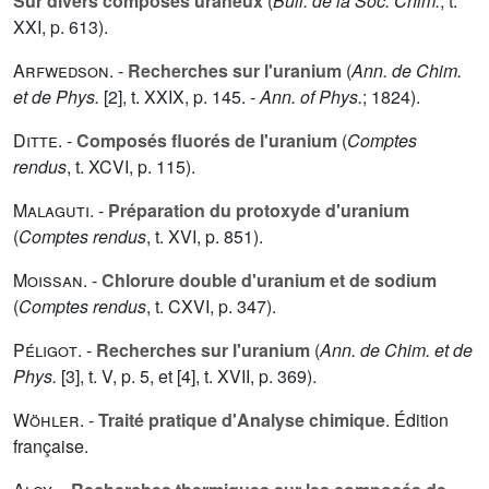
Sur divers composés uraneux
(
Bull. de la Soc. Chim.
, t.
XXI
, p. 613).
Arfwedson
. -
Recherches sur l'uranium
(
Ann. de Chim.
et de Phys.
[2], t.
XXIX
, p. 145. -
Ann. of Phys.
; 1824).
Ditte
. -
Composés fluorés de l'uranium
(
Comptes
rendus
, t.
XCVI
, p. 115).
Malaguti
. -
Préparation du protoxyde d'uranium
(
Comptes rendus
, t.
XVI
, p. 851).
Moissan
. -
Chlorure double d'uranium et de sodium
(
Comptes rendus
, t.
CXVI
, p. 347).
Péligot
. -
Recherches sur l'uranium
(
Ann. de Chim. et de
Phys.
[3], t.
V
, p. 5, et [4], t.
XVII
, p. 369).
Wöhler
. -
Traité pratique d'Analyse chimique
. Édition
française.