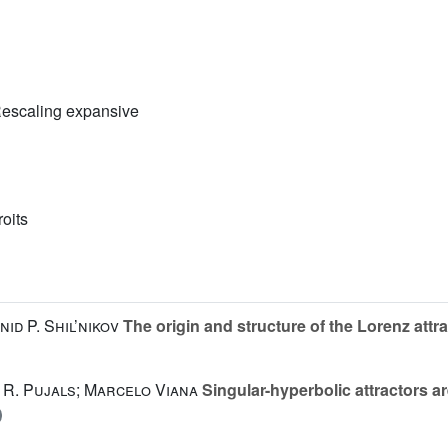
Rescaling expansive
roits
id P. Shil’nikov
The origin and structure of the Lorenz attr
e R. Pujals; Marcelo Viana
Singular-hyperbolic attractors ar