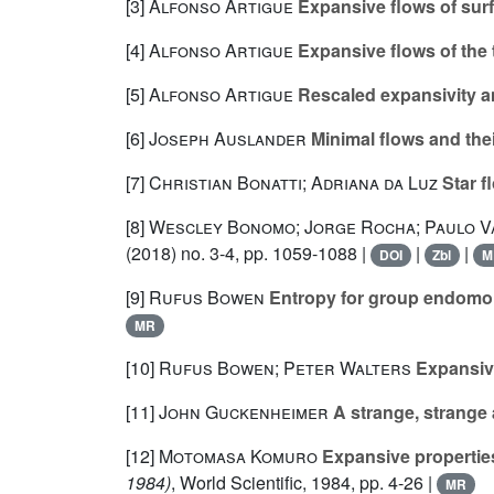
[3]
Alfonso Artigue
Expansive flows of sur
[4]
Alfonso Artigue
Expansive flows of the
[5]
Alfonso Artigue
Rescaled expansivity a
[6]
Joseph Auslander
Minimal flows and the
[7]
Christian Bonatti; Adriana da Luz
Star f
[8]
Wescley Bonomo; Jorge Rocha; Paulo 
(2018) no. 3-4, pp. 1059-1088 |
|
|
DOI
Zbl
M
[9]
Rufus Bowen
Entropy for group endom
MR
[10]
Rufus Bowen; Peter Walters
Expansiv
[11]
John Guckenheimer
A strange, strange 
[12]
Motomasa Komuro
Expansive properties
1984)
, World Scientific, 1984, pp. 4-26 |
MR