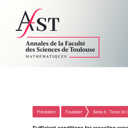
Précédent
Feuilleter
Série 6 : Tome 33 
Sufficient conditions for rescaling exp