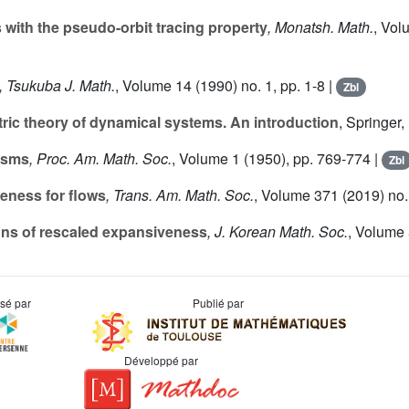
with the pseudo-orbit tracing property
, Monatsh. Math.
, Vol
, Tsukuba J. Math.
, Volume 14
(1990) no. 1, pp. 1-8 |
Zbl
ic theory of dynamical systems. An introduction
, Springer,
isms
, Proc. Am. Math. Soc.
, Volume 1
(1950), pp. 769-774 |
Zbl
eness for flows
, Trans. Am. Math. Soc.
, Volume 371
(2019) no.
ons of rescaled expansiveness
, J. Korean Math. Soc.
, Volume
usé par
Publié par
Développé par