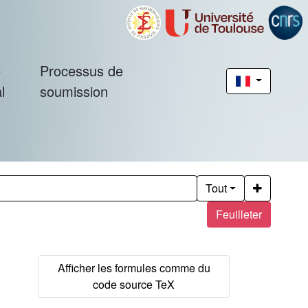
é
Processus de
l
soumission
Tout
Feuilleter