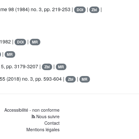
ume 98
(1984) no. 3, pp. 219-253 |
|
|
DOI
Zbl
 1982 |
|
DOI
MR
|
MR
 5, pp. 3179-3207 |
|
Zbl
MR
 55
(2018) no. 3, pp. 593-604 |
|
Zbl
MR
Accessibilité - non conforme
Nous suivre
Contact
Mentions légales