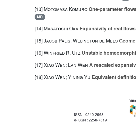
[13]
Motomasa Komuro
One-parameter flows 
MR
[14]
Masatoshi Oka
Expansivity of real flows
[15]
Jacob Palis; Welington de Melo
Geometr
[16]
Winfried R. Utz
Unstable homeomorph
[17]
Xiao Wen; Lan Wen
A rescaled expansiv
[18]
Xiao Wen; Yining Yu
Equivalent definiti
Diff
ISSN : 0240-2963
e-ISSN : 2258-7519