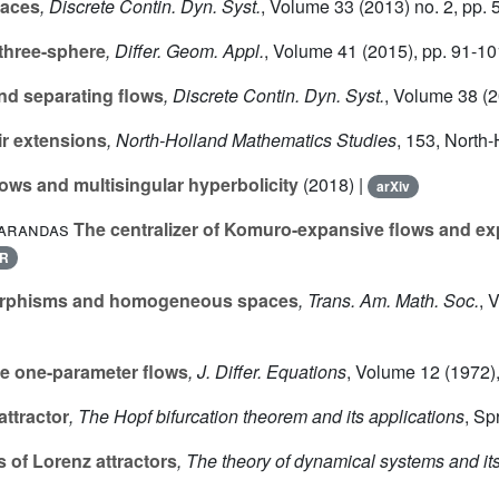
faces
, Discrete Contin. Dyn. Syst.
, Volume 33
(2013) no. 2, pp. 
 three-sphere
, Differ. Geom. Appl.
, Volume 41
(2015), pp. 91-10
nd separating flows
, Discrete Contin. Dyn. Syst.
, Volume 38
(2
ir extensions
, North-Holland Mathematics Studies
, 153
, North
lows and multisingular hyperbolicity
(2018) |
arXiv
Varandas
The centralizer of Komuro-expansive flows and e
R
orphisms and homogeneous spaces
, Trans. Am. Math. Soc.
, 
e one-parameter flows
, J. Differ. Equations
, Volume 12
(1972),
attractor
, The Hopf bifurcation theorem and its applications
, Sp
 of Lorenz attractors
, The theory of dynamical systems and its