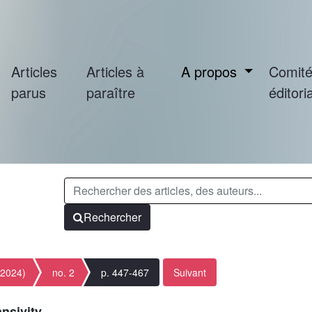
Articles
Articles à
A propos
Comit
parus
paraître
éditoria
Rechercher
(2024)
no. 2
p. 447-467
Suivant
ansivity