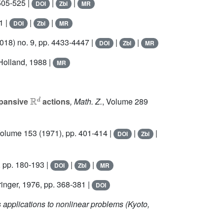
505-525 |
|
|
DOI
Zbl
MR
1 |
|
|
DOI
Zbl
MR
018) no. 9, pp. 4433-4447 |
|
|
DOI
Zbl
MR
-Holland, 1988 |
MR
ℝ
d
xpansive
actions
, Math. Z.
, Volume 289
Volume 153
(1971), pp. 401-414 |
|
|
DOI
Zbl
 pp. 180-193 |
|
|
DOI
Zbl
MR
ringer, 1976, pp. 368-381 |
DOI
 applications to nonlinear problems (Kyoto,