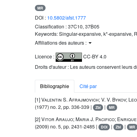
MR
DOI :
10.5802/afst.1777
Classification :
37C10, 37B05
Keywords:
Singular-expansive, k*-expansive, 
Affiliations des auteurs :
Licence :
CC-BY 4.0
Droits d'auteur : Les auteurs conservent leurs d
Bibliographie
Cité par
[1]
Valentin S. Afrajmovich; V. V. Bykov; Leon
(1977) no. 2, pp. 336-339 |
|
Zbl
MR
[2]
Vitor Araujo; Maria J. Pacifico; Enriqu
(2009) no. 5, pp. 2431-2485 |
|
|
DOI
Zbl
MR