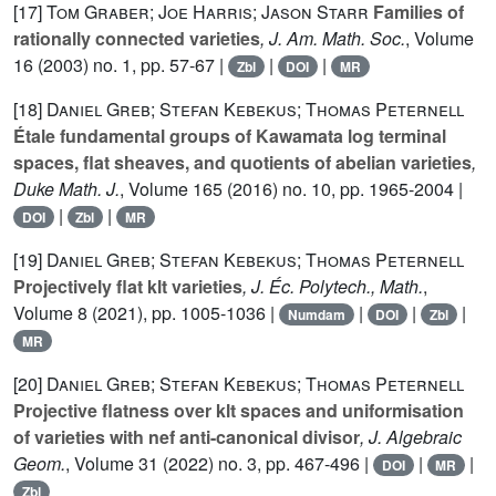
[17]
Tom Graber; Joe Harris; Jason Starr
Families of
rationally connected varieties
, J. Am. Math. Soc.
, Volume
16
(2003) no. 1, pp. 57-67 |
|
|
Zbl
DOI
MR
[18]
Daniel Greb; Stefan Kebekus; Thomas Peternell
Étale fundamental groups of Kawamata log terminal
spaces, flat sheaves, and quotients of abelian varieties
,
Duke Math. J.
, Volume 165
(2016) no. 10, pp. 1965-2004 |
|
|
DOI
Zbl
MR
[19]
Daniel Greb; Stefan Kebekus; Thomas Peternell
Projectively flat klt varieties
, J. Éc. Polytech., Math.
,
Volume 8
(2021), pp. 1005-1036 |
|
|
|
Numdam
DOI
Zbl
MR
[20]
Daniel Greb; Stefan Kebekus; Thomas Peternell
Projective flatness over klt spaces and uniformisation
of varieties with nef anti-canonical divisor
, J. Algebraic
Geom.
, Volume 31
(2022) no. 3, pp. 467-496 |
|
|
DOI
MR
Zbl