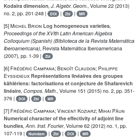
Kodaira dimension
, J. Algebr. Geom.
, Volume 22
(2013)
no. 2, pp. 201-248 |
|
|
DOI
Zbl
MR
[5]
Michel Brion
Log homogeneous varieties
,
Proceedings of the XVIth Latin American Algebra
Colloquium (Spanish)
(Biblioteca de la Revista Matemática
Iberoamericana)
, Revista Matemática Iberoamericana
(2007), pp. 1-39 |
Zbl
[6]
Frédéric Campana; Benoît Claudon; Philippe
Eyssidieux
Représentations linéaires des groupes
kählériens: factorisations et conjecture de Shafarevich
linéaire
, Compos. Math.
, Volume 151
(2015) no. 2, pp. 351-
376 |
|
|
DOI
Zbl
MR
[7]
Frédéric Campana; Vincent Koziarz; Mihai Păun
Numerical character of the effectivity of adjoint line
bundles
, Ann. Inst. Fourier
, Volume 62
(2012) no. 1, pp.
107-119 |
|
|
|
Numdam
Zbl
DOI
MR