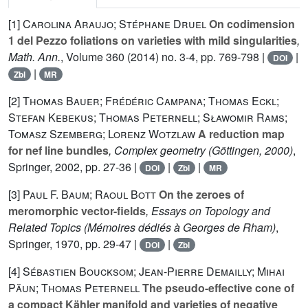
[1]
Carolina Araujo; Stéphane Druel
On codimension
1 del Pezzo foliations on varieties with mild singularities
,
Math. Ann.
, Volume 360
(2014) no. 3-4, pp. 769-798 |
|
DOI
|
Zbl
MR
[2]
Thomas Bauer; Frédéric Campana; Thomas Eckl;
Stefan Kebekus; Thomas Peternell; Sławomir Rams;
Tomasz Szemberg; Lorenz Wotzlaw
A reduction map
for nef line bundles
, Complex geometry (Göttingen, 2000)
,
Springer, 2002, pp. 27-36 |
|
|
DOI
Zbl
MR
[3]
Paul F. Baum; Raoul Bott
On the zeroes of
meromorphic vector-fields
, Essays on Topology and
Related Topics (Mémoires dédiés à Georges de Rham)
,
Springer, 1970, pp. 29-47 |
|
DOI
Zbl
[4]
Sébastien Boucksom; Jean-Pierre Demailly; Mihai
Păun; Thomas Peternell
The pseudo-effective cone of
a compact Kähler manifold and varieties of negative