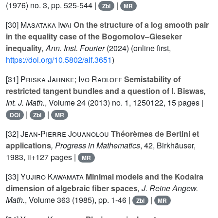
(1976) no. 3, pp. 525-544 |
|
Zbl
MR
[30]
Masataka Iwai
On the structure of a log smooth pair
in the equality case of the Bogomolov–Gieseker
inequality
, Ann. Inst. Fourier
(2024) (online first,
https://doi.org/10.5802/aif.3651
)
[31]
Priska Jahnke; Ivo Radloff
Semistability of
restricted tangent bundles and a question of I. Biswas
,
Int. J. Math.
, Volume 24
(2013) no. 1, 1250122, 15 pages |
|
|
DOI
Zbl
MR
[32]
Jean-Pierre Jouanolou
Théorèmes de Bertini et
applications
, Progress in Mathematics
, 42
, Birkhäuser,
1983, ii+127 pages |
MR
[33]
Yujiro Kawamata
Minimal models and the Kodaira
dimension of algebraic fiber spaces
, J. Reine Angew.
Math.
, Volume 363
(1985), pp. 1-46 |
|
Zbl
MR