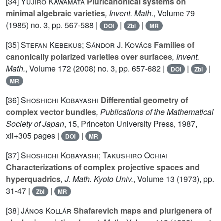
[34]
Yujiro Kawamata
Pluricanonical systems on
minimal algebraic varieties
, Invent. Math.
, Volume 79
(1985) no. 3, pp. 567-588 |
|
|
DOI
Zbl
MR
[35]
Stefan Kebekus; Sándor J. Kovács
Families of
canonically polarized varieties over surfaces
, Invent.
Math.
, Volume 172
(2008) no. 3, pp. 657-682 |
|
|
DOI
Zbl
MR
[36]
Shoshichi Kobayashi
Differential geometry of
complex vector bundles
, Publications of the Mathematical
Society of Japan
, 15
, Princeton University Press, 1987,
xii+305 pages |
|
DOI
MR
[37]
Shoshichi Kobayashi; Takushiro Ochiai
Characterizations of complex projective spaces and
hyperquadrics
, J. Math. Kyoto Univ.
, Volume 13
(1973), pp.
31-47 |
|
Zbl
MR
[38]
János Kollár
Shafarevich maps and plurigenera of