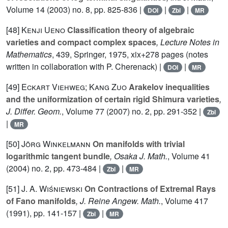
Volume 14
(2003) no. 8, pp. 825-836 |
|
|
DOI
Zbl
MR
[48]
Kenji Ueno
Classification theory of algebraic
varieties and compact complex spaces
, Lecture Notes in
Mathematics
, 439
, Springer, 1975, xix+278 pages (notes
written in collaboration with P. Cherenack) |
|
DOI
MR
[49]
Eckart Viehweg; Kang Zuo
Arakelov inequalities
and the uniformization of certain rigid Shimura varieties
,
J. Differ. Geom.
, Volume 77
(2007) no. 2, pp. 291-352 |
Zbl
|
MR
[50]
Jörg Winkelmann
On manifolds with trivial
logarithmic tangent bundle
, Osaka J. Math.
, Volume 41
(2004) no. 2, pp. 473-484 |
|
Zbl
MR
[51]
J. A. Wiśniewski
On Contractions of Extremal Rays
of Fano manifolds
, J. Reine Angew. Math.
, Volume 417
(1991), pp. 141-157 |
|
Zbl
MR