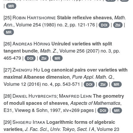
|
MR
[25]
Robin Hartshorne
Stable reflexive sheaves
, Math.
Ann.
, Volume 254
(1980) no. 2, pp. 121-176 |
|
|
DOI
Zbl
MR
[26]
Andreas Höring
Uniruled varieties with split
tangent bundle
, Math. Z.
, Volume 256
(2007) no. 3, pp.
465-479 |
|
|
DOI
Zbl
MR
[27]
Zhengyu Hu
Log canonical pairs over varieties with
maximal Albanese dimension
, Pure Appl. Math. Q.
,
Volume 12
(2016) no. 4, pp. 543-571 |
|
|
DOI
Zbl
MR
[28]
Daniel Huybrechts; Manfred Lehn
The geometry
of moduli spaces of sheaves
, Aspects of Mathematics
,
E31
, Vieweg & Sohn, 1997, xiv+269 pages |
|
DOI
MR
[29]
Shigeru Iitaka
Logarithmic forms of algebraic
varieties
, J. Fac. Sci., Univ. Tokyo, Sect. I A
, Volume 23