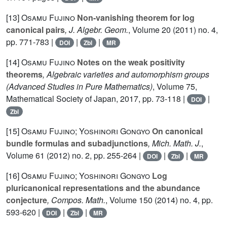
[13]
Osamu Fujino
Non-vanishing theorem for log
canonical pairs
, J. Algebr. Geom.
, Volume 20
(2011) no. 4,
pp. 771-783 |
|
|
DOI
Zbl
MR
[14]
Osamu Fujino
Notes on the weak positivity
theorems
, Algebraic varieties and automorphism groups
(Advanced Studies in Pure Mathematics)
, Volume 75
,
Mathematical Society of Japan, 2017, pp. 73-118 |
|
DOI
Zbl
[15]
Osamu Fujino; Yoshinori Gongyo
On canonical
bundle formulas and subadjunctions
, Mich. Math. J.
,
Volume 61
(2012) no. 2, pp. 255-264 |
|
|
DOI
Zbl
MR
[16]
Osamu Fujino; Yoshinori Gongyo
Log
pluricanonical representations and the abundance
conjecture
, Compos. Math.
, Volume 150
(2014) no. 4, pp.
593-620 |
|
|
DOI
Zbl
MR