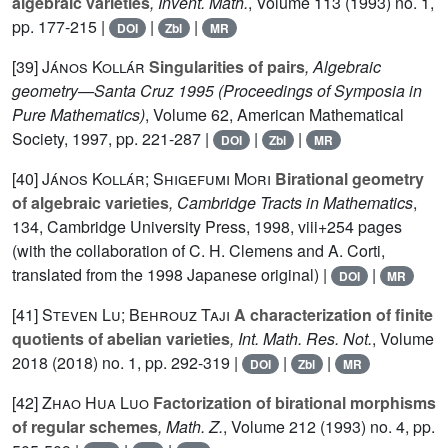
algebraic varieties
, Invent. Math.
, Volume 113
(1993) no. 1,
pp. 177-215 |
|
|
DOI
Zbl
MR
[39]
János Kollár
Singularities of pairs
, Algebraic
geometry—Santa Cruz 1995
(Proceedings of Symposia in
Pure Mathematics)
, Volume 62
, American Mathematical
Society, 1997, pp. 221-287 |
|
|
DOI
Zbl
MR
[40]
János Kollár; Shigefumi Mori
Birational geometry
of algebraic varieties
, Cambridge Tracts in Mathematics
,
134
, Cambridge University Press, 1998, viii+254 pages
(with the collaboration of C. H. Clemens and A. Corti,
translated from the 1998 Japanese original) |
|
DOI
MR
[41]
Steven Lu; Behrouz Taji
A characterization of finite
quotients of abelian varieties
, Int. Math. Res. Not.
, Volume
2018
(2018) no. 1, pp. 292-319 |
|
|
DOI
Zbl
MR
[42]
Zhao Hua Luo
Factorization of birational morphisms
of regular schemes
, Math. Z.
, Volume 212
(1993) no. 4, pp.