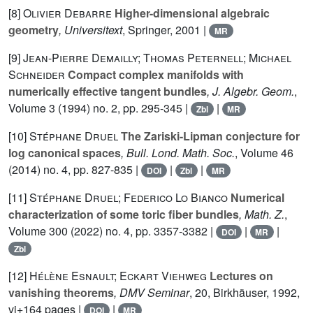
[8]
Olivier Debarre
Higher-dimensional algebraic
geometry
, Universitext
, Springer, 2001 |
MR
[9]
Jean-Pierre Demailly; Thomas Peternell; Michael
Schneider
Compact complex manifolds with
numerically effective tangent bundles
, J. Algebr. Geom.
,
Volume 3
(1994) no. 2, pp. 295-345 |
|
Zbl
MR
[10]
Stéphane Druel
The Zariski-Lipman conjecture for
log canonical spaces
, Bull. Lond. Math. Soc.
, Volume 46
(2014) no. 4, pp. 827-835 |
|
|
DOI
Zbl
MR
[11]
Stéphane Druel; Federico Lo Bianco
Numerical
characterization of some toric fiber bundles
, Math. Z.
,
Volume 300
(2022) no. 4, pp. 3357-3382 |
|
|
DOI
MR
Zbl
[12]
Hélène Esnault; Eckart Viehweg
Lectures on
vanishing theorems
, DMV Seminar
, 20
, Birkhäuser, 1992,
vi+164 pages |
|
DOI
MR