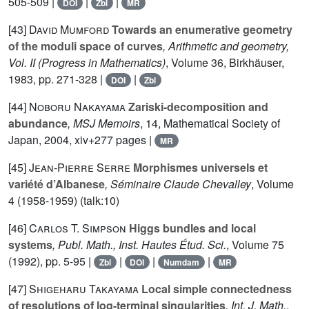
505-509 |
|
|
DOI
Zbl
MR
[43]
David Mumford
Towards an enumerative geometry
of the moduli space of curves
, Arithmetic and geometry,
Vol. II
(Progress in Mathematics)
, Volume 36
, Birkhäuser,
1983, pp. 271-328 |
|
DOI
Zbl
[44]
Noboru Nakayama
Zariski-decomposition and
abundance
, MSJ Memoirs
, 14
, Mathematical Society of
Japan, 2004, xiv+277 pages |
MR
[45]
Jean-Pierre Serre
Morphismes universels et
variété d’Albanese
, Séminaire Claude Chevalley
, Volume
4
(1958-1959) (talk:10)
[46]
Carlos T. Simpson
Higgs bundles and local
systems
, Publ. Math., Inst. Hautes Étud. Sci.
, Volume 75
(1992), pp. 5-95 |
|
|
|
Zbl
DOI
Numdam
MR
[47]
Shigeharu Takayama
Local simple connectedness
of resolutions of log-terminal singularities
, Int. J. Math.
,