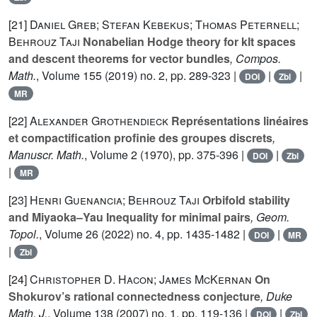
[21]
Daniel Greb; Stefan Kebekus; Thomas Peternell;
Behrouz Taji
Nonabelian Hodge theory for klt spaces
and descent theorems for vector bundles
, Compos.
Math.
, Volume 155
(2019) no. 2, pp. 289-323 |
|
|
DOI
Zbl
MR
[22]
Alexander Grothendieck
Représentations linéaires
et compactification profinie des groupes discrets
,
Manuscr. Math.
, Volume 2
(1970), pp. 375-396 |
|
DOI
Zbl
|
MR
[23]
Henri Guenancia; Behrouz Taji
Orbifold stability
and Miyaoka–Yau Inequality for minimal pairs
, Geom.
Topol.
, Volume 26
(2022) no. 4, pp. 1435-1482 |
|
DOI
MR
|
Zbl
[24]
Christopher D. Hacon; James McKernan
On
Shokurov’s rational connectedness conjecture
, Duke
Math. J.
, Volume 138
(2007) no. 1, pp. 119-136 |
|
DOI
Zbl