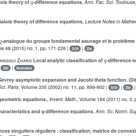
ois theory of
-difference equations
, Ann. Fac. Sci. Toulouse
alois theory of difference equations
, Lecture Notes in Mathe
q
-analogue du groupe fondamental sauvage et le problème i
me 48
(2015) no. 1, pp. 171-226 |
|
DOI
Zbl
q
hanggui Zhang
Local analytic classification of
-difference 
|
|
Zbl
Numdam
Gevrey asymptotic expansion and Jacobi theta function. 
Sci. Paris
, Volume 335
(2002) no. 11, pp. 899-902 |
|
DOI
Zbl
geometric equations.
, Invent. Math.
, Volume 184
(2011) no. 3, 
haracteristics and q-difference equations
, Ann. Sc. Norm. Sup
ences singuliers réguliers : classification, matrice de conn