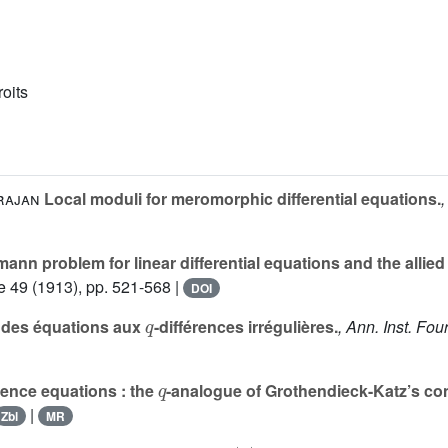
roits
rajan
Local moduli for meromorphic differential equations.
,
nn problem for linear differential equations and the allied
e 49
(1913), pp. 521-568 |
DOI
q
 des équations aux
-différences irrégulières.
, Ann. Inst. Four
q
erence equations : the
-analogue of Grothendieck-Katz’s co
|
Zbl
MR
q
|
q
|
=
1