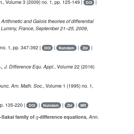
m.
, Volume 3
(2009) no. 1, pp. 125-149 |
|
DOI
, Arithmetic and Galois theories of differential
RM, Luminy, France, September 21–25, 2009
,
no. 1, pp. 347-392 |
|
|
|
DOI
Numdam
Zbl
.
, J. Difference Equ. Appl.
, Volume 22
(2016)
ounc. Am. Math. Soc.
, Volume 1
(1995) no. 1,
p. 135-220 |
|
|
|
DOI
Numdam
Zbl
MR
q
Sakai family of
-difference equations
, Ann.