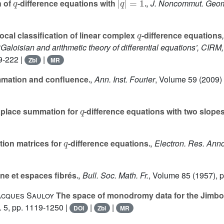
n of
-difference equations with
.
, J. Noncommut. Geo
q
local classification of linear complex
-difference equations
Galoisian and arithmetic theory of differential equations’, CI
9-222 |
|
Zbl
MR
mation and confluence.
, Ann. Inst. Fourier
, Volume 59
(2009) 
q
aplace summation for
-difference equations with two slopes
q
ion matrices for
-difference equations.
, Electron. Res. Ann
e et espaces fibrés.
, Bull. Soc. Math. Fr.
, Volume 85
(1957), p
acques Sauloy
The space of monodromy data for the Jimbo-
. 5, pp. 1119-1250 |
|
|
DOI
Zbl
MR
q