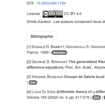
DOI :
10.5802/afst.1784
Licence :
CC-BY 4.0
Droits d'auteur : Les auteurs conservent leurs d
Bibliographie
[1]
Donald G. Babbitt; Veeravolli S. Varada
France, 1989 |
Numdam
[2]
George D. Birkhoff
The generalized Riema
difference equations
, Proc. Am. Acad.
, Volum
[3]
Virginie Bugeaud
Groupe de Galois local
|
DOI
q
[4]
Lucia Di Vizio
Arithmetic theory of
-diff
Volume 150
(2002) no. 3, pp. 517-578 |
|
DOI