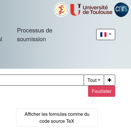
é
Processus de
l
soumission
Tout
Feuilleter