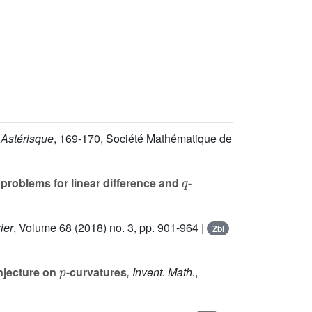
 Astérisque
, 169-170
, Société Mathématique de
q
 problems for linear difference and
-
ier
, Volume 68
(2018) no. 3, pp. 901-964 |
Zbl
p
njecture on
-curvatures
, Invent. Math.
,