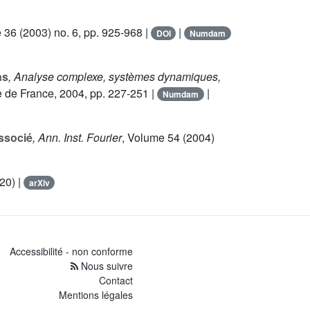
e 36
(2003) no. 6, pp. 925-968 |
|
DOI
Numdam
ns
, Analyse complexe, systèmes dynamiques,
 de France, 2004, pp. 227-251 |
|
Numdam
associé
, Ann. Inst. Fourier
, Volume 54
(2004)
20) |
arXiv
Accessibilité - non conforme
Nous suivre
Contact
Mentions légales