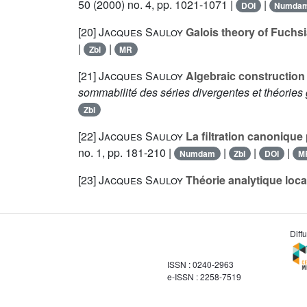
50
(2000) no. 4, pp. 1021-1071 |
|
DOI
Numda
[20]
Jacques Sauloy
Galois theory of Fuchs
|
|
Zbl
MR
[21]
Jacques Sauloy
Algebraic construction o
sommabilité des séries divergentes et théories 
Zbl
[22]
Jacques Sauloy
La filtration canonique
no. 1, pp. 181-210 |
|
|
|
Numdam
Zbl
DOI
M
[23]
Jacques Sauloy
Théorie analytique loc
Diff
ISSN : 0240-2963
e-ISSN : 2258-7519