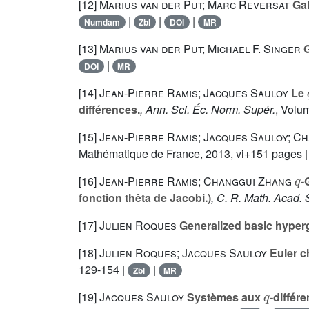
[12]
Marius van der Put; Marc Reversat
Gal
|
|
|
Numdam
Zbl
DOI
MR
[13]
Marius van der Put; Michael F. Singer
G
|
DOI
MR
[14]
Jean-Pierre Ramis; Jacques Sauloy
Le
différences.
, Ann. Sci. Éc. Norm. Supér.
, Volu
[15]
Jean-Pierre Ramis; Jacques Sauloy; C
Mathématique de France, 2013, vi+151 pages 
q
[16]
Jean-Pierre Ramis; Changgui Zhang
-
fonction thêta de Jacobi.)
, C. R. Math. Acad. 
[17]
Julien Roques
Generalized basic hyper
[18]
Julien Roques; Jacques Sauloy
Euler c
129-154 |
|
Zbl
MR
q
[19]
Jacques Sauloy
Systèmes aux
-différ