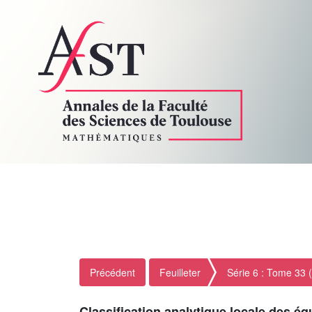
Précédent
Feuilleter
Série 6 : Tome 33 
Classification analytique locale des é