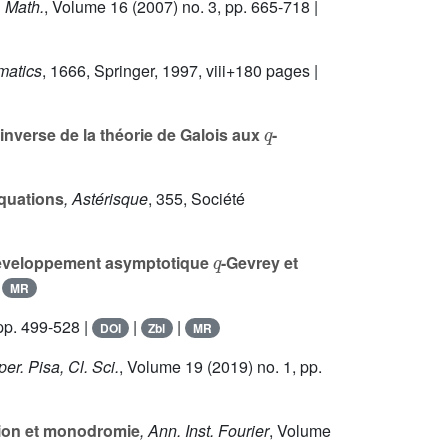
, Math.
, Volume 16
(2007) no. 3, pp. 665-718 |
matics
, 1666
, Springer, 1997, viii+180 pages |
q
nverse de la théorie de Galois aux
-
equations
, Astérisque
, 355
, Société
q
(Développement asymptotique
-Gevrey et
|
MR
pp. 499-528 |
|
|
DOI
Zbl
MR
er. Pisa, Cl. Sci.
, Volume 19
(2019) no. 1, pp.
exion et monodromie
, Ann. Inst. Fourier
, Volume