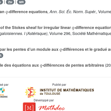
|
|
m
Zbl
MR
q
ian
-difference equations
, Ann. Sci. Éc. Norm. Supér.
, Volum
q
f the Stokes sheaf for irregular linear
-difference equatio
galoisiennes. I
(Astérisque)
, Volume 296
, Société Mathématique
q
 par les pentes d’un module aux
-différences et le gradué 
R
q
ale des équations aux
-différences de pentes arbitraires
(20
usé par
Publié par
Développé par