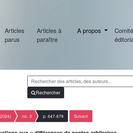
Articles
Articles à
A propos
Comit
parus
paraître
éditoria
Rechercher
(2024)
no. 3
p. 647-679
Suivant
q
quations aux
-différences de pentes arbitraires