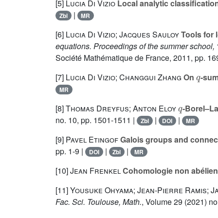
[5]
Lucia Di Vizio
Local analytic classificatio
|
Zbl
MR
[6]
Lucia Di Vizio; Jacques Sauloy
Tools for 
equations. Proceedings of the summer school, ‘
Société Mathématique de France, 2011, pp. 16
q
[7]
Lucia Di Vizio; Changgui Zhang
On
-sum
MR
q
[8]
Thomas Dreyfus; Anton Eloy
-Borel–L
no. 10, pp. 1501-1511 |
|
|
Zbl
DOI
MR
[9]
Pavel Etingof
Galois groups and connect
pp. 1-9 |
|
|
DOI
Zbl
MR
[10]
Jean Frenkel
Cohomologie non abélienn
[11]
Yousuke Ohyama; Jean-Pierre Ramis; J
Fac. Sci. Toulouse, Math.
, Volume 29
(2021) no