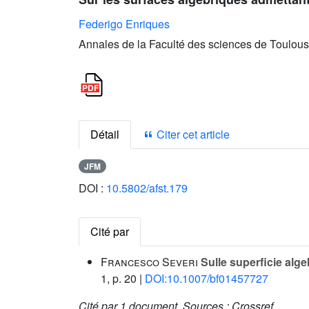
Federigo Enriques
Annales de la Faculté des sciences de Toulous
Détail
Citer cet article
JFM
DOI :
10.5802/afst.179
Cité par
Francesco Severi
Sulle superficie alge
1, p. 20 |
DOI:10.1007/bf01457727
Cité par
1 document.
Sources :
Crossref