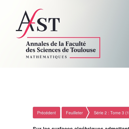
Précédent
Feuilleter
Série 2 : Tome 3 (
Sur les surfaces algébriques admettant 