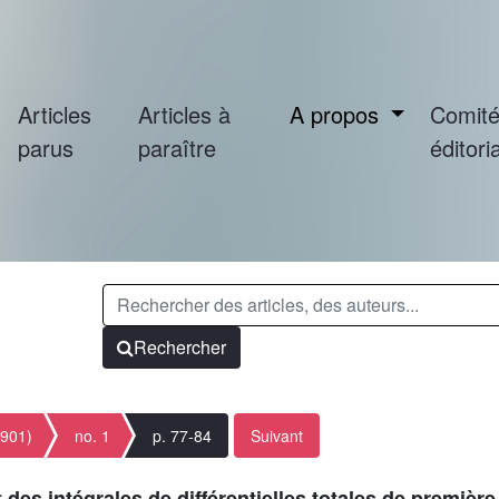
Articles
Articles à
A propos
Comit
parus
paraître
éditoria
Rechercher
1901)
no. 1
p. 77-84
Suivant
des intégrales de différentielles totales de premièr