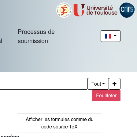
é
Processus de
l
soumission
Tout
Feuilleter
e espèce