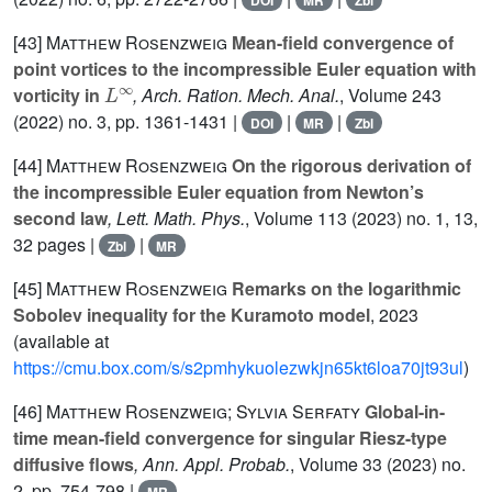
[43]
Matthew Rosenzweig
Mean-field convergence of
point vortices to the incompressible Euler equation with
L
∞
vorticity in
, Arch. Ration. Mech. Anal.
, Volume 243
(2022) no. 3, pp. 1361-1431 |
|
|
DOI
MR
Zbl
[44]
Matthew Rosenzweig
On the rigorous derivation of
the incompressible Euler equation from Newton’s
second law
, Lett. Math. Phys.
, Volume 113
(2023) no. 1, 13,
32 pages |
|
Zbl
MR
[45]
Matthew Rosenzweig
Remarks on the logarithmic
Sobolev inequality for the Kuramoto model
, 2023
(available at
https://cmu.box.com/s/s2pmhykuolezwkjn65kt6loa70jt93ul
)
[46]
Matthew Rosenzweig; Sylvia Serfaty
Global-in-
time mean-field convergence for singular Riesz-type
diffusive flows
, Ann. Appl. Probab.
, Volume 33
(2023) no.
2, pp. 754-798 |
MR