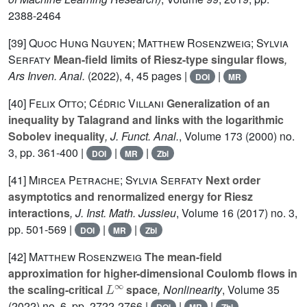
2388-2464
[39]
Quoc Hung Nguyen; Matthew Rosenzweig; Sylvia
Serfaty
Mean-field limits of Riesz-type singular flows
,
Ars Inven. Anal.
(2022), 4, 45 pages |
|
DOI
MR
[40]
Felix Otto; Cédric Villani
Generalization of an
inequality by Talagrand and links with the logarithmic
Sobolev inequality
, J. Funct. Anal.
, Volume 173
(2000) no.
3, pp. 361-400 |
|
|
DOI
MR
Zbl
[41]
Mircea Petrache; Sylvia Serfaty
Next order
asymptotics and renormalized energy for Riesz
interactions
, J. Inst. Math. Jussieu
, Volume 16
(2017) no. 3,
pp. 501-569 |
|
|
DOI
MR
Zbl
[42]
Matthew Rosenzweig
The mean-field
approximation for higher-dimensional Coulomb flows in
L
∞
the scaling-critical
space
, Nonlinearity
, Volume 35
(2022) no. 6, pp. 2722-2766 |
|
|
DOI
MR
Zbl