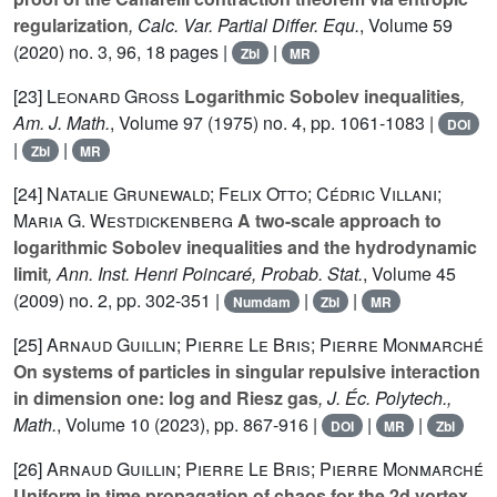
regularization
, Calc. Var. Partial Differ. Equ.
, Volume 59
(2020) no. 3, 96, 18 pages |
|
Zbl
MR
[23]
Leonard Gross
Logarithmic Sobolev inequalities
,
Am. J. Math.
, Volume 97
(1975) no. 4, pp. 1061-1083 |
DOI
|
|
Zbl
MR
[24]
Natalie Grunewald; Felix Otto; Cédric Villani;
Maria G. Westdickenberg
A two-scale approach to
logarithmic Sobolev inequalities and the hydrodynamic
limit
, Ann. Inst. Henri Poincaré, Probab. Stat.
, Volume 45
(2009) no. 2, pp. 302-351 |
|
|
Numdam
Zbl
MR
[25]
Arnaud Guillin; Pierre Le Bris; Pierre Monmarché
On systems of particles in singular repulsive interaction
in dimension one: log and Riesz gas
, J. Éc. Polytech.,
Math.
, Volume 10
(2023), pp. 867-916 |
|
|
DOI
MR
Zbl
[26]
Arnaud Guillin; Pierre Le Bris; Pierre Monmarché
Uniform in time propagation of chaos for the 2d vortex