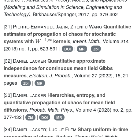
(Modeling and Simulation in Science, Engineering and
Technology)
, Birkhäuser/Springer, 2017, pp. 379-402
[31]
Pierre-Emmanuel Jabin; Zhenfu Wang
Quantitative
estimates of propagation of chaos for stochastic
W
-
1
,
∞
systems with
kernels
, Invent. Math.
, Volume 214
(2018) no. 1, pp. 523-591 |
|
|
DOI
MR
Zbl
[32]
Daniel Lacker
Quantitative approximate
independence for continuous mean field Gibbs
measures
, Electron. J. Probab.
, Volume 27
(2022), 15, 21
pages |
|
Zbl
MR
[33]
Daniel Lacker
Hierarchies, entropy, and
quantitative propagation of chaos for mean field
diffusions
, Probab. Math. Phys.
, Volume 4
(2023) no. 2, pp.
377-432 |
|
|
Zbl
DOI
MR
[34]
Daniel Lacker; Luc Le Flem
Sharp uniform-in-time
propagation of chaos
, Probab. Theory Relat. Fields
,