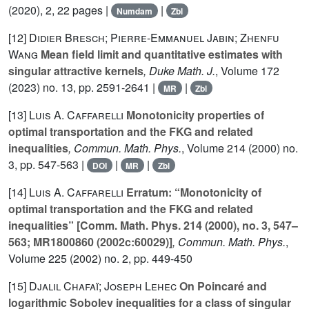
(2020), 2, 22 pages |
|
Numdam
Zbl
[12]
Didier Bresch; Pierre-Emmanuel Jabin; Zhenfu
Wang
Mean field limit and quantitative estimates with
singular attractive kernels
, Duke Math. J.
, Volume 172
(2023) no. 13, pp. 2591-2641 |
|
MR
Zbl
[13]
Luis A. Caffarelli
Monotonicity properties of
optimal transportation and the FKG and related
inequalities
, Commun. Math. Phys.
, Volume 214
(2000) no.
3, pp. 547-563 |
|
|
DOI
MR
Zbl
[14]
Luis A. Caffarelli
Erratum: “Monotonicity of
optimal transportation and the FKG and related
inequalities” [Comm. Math. Phys.
214
(2000), no. 3, 547–
563; MR1800860 (2002c:60029)]
, Commun. Math. Phys.
,
Volume 225
(2002) no. 2, pp. 449-450
[15]
Djalil Chafaï; Joseph Lehec
On Poincaré and
logarithmic Sobolev inequalities for a class of singular