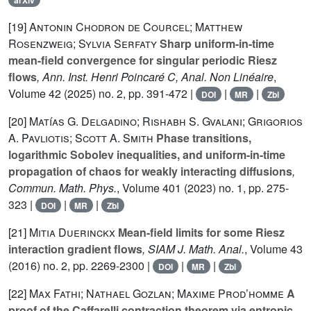
[19]
Antonin Chodron de Courcel; Matthew
Rosenzweig; Sylvia Serfaty
Sharp uniform-in-time
mean-field convergence for singular periodic Riesz
flows
, Ann. Inst. Henri Poincaré C, Anal. Non Linéaire
,
Volume 42
(2025) no. 2, pp. 391-472 |
|
|
DOI
MR
Zbl
[20]
Matías G. Delgadino; Rishabh S. Gvalani; Grigorios
A. Pavliotis; Scott A. Smith
Phase transitions,
logarithmic Sobolev inequalities, and uniform-in-time
propagation of chaos for weakly interacting diffusions
,
Commun. Math. Phys.
, Volume 401
(2023) no. 1, pp. 275-
323 |
|
|
DOI
MR
Zbl
[21]
Mitia Duerinckx
Mean-field limits for some Riesz
interaction gradient flows
, SIAM J. Math. Anal.
, Volume 43
(2016) no. 2, pp. 2269-2300 |
|
|
DOI
MR
Zbl
[22]
Max Fathi; Nathael Gozlan; Maxime Prod’homme
A
proof of the Caffarelli contraction theorem via entropic