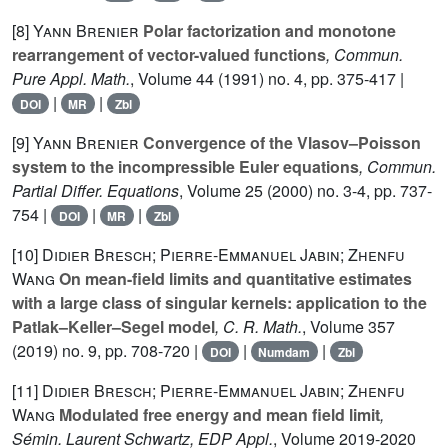
[8]
Yann Brenier
Polar factorization and monotone
rearrangement of vector-valued functions
, Commun.
Pure Appl. Math.
, Volume 44
(1991) no. 4, pp. 375-417 |
|
|
DOI
MR
Zbl
[9]
Yann Brenier
Convergence of the Vlasov–Poisson
system to the incompressible Euler equations
, Commun.
Partial Differ. Equations
, Volume 25
(2000) no. 3-4, pp. 737-
754 |
|
|
DOI
MR
Zbl
[10]
Didier Bresch; Pierre-Emmanuel Jabin; Zhenfu
Wang
On mean-field limits and quantitative estimates
with a large class of singular kernels: application to the
Patlak–Keller–Segel model
, C. R. Math.
, Volume 357
(2019) no. 9, pp. 708-720 |
|
|
DOI
Numdam
Zbl
[11]
Didier Bresch; Pierre-Emmanuel Jabin; Zhenfu
Wang
Modulated free energy and mean field limit
,
Sémin. Laurent Schwartz, EDP Appl.
, Volume 2019-2020