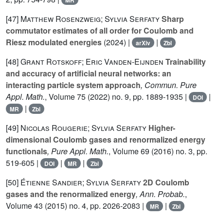
[47]
Matthew Rosenzweig; Sylvia Serfaty
Sharp
commutator estimates of all order for Coulomb and
Riesz modulated energies
(2024) |
|
arXiv
Zbl
[48]
Grant Rotskoff; Eric Vanden-Eijnden
Trainability
and accuracy of artificial neural networks: an
interacting particle system approach
, Commun. Pure
Appl. Math.
, Volume 75
(2022) no. 9, pp. 1889-1935 |
|
DOI
|
MR
Zbl
[49]
Nicolas Rougerie; Sylvia Serfaty
Higher-
dimensional Coulomb gases and renormalized energy
functionals
, Pure Appl. Math.
, Volume 69
(2016) no. 3, pp.
519-605 |
|
|
DOI
MR
Zbl
[50]
Étienne Sandier; Sylvia Serfaty
2D Coulomb
gases and the renormalized energy
, Ann. Probab.
,
Volume 43
(2015) no. 4, pp. 2026-2083 |
|
MR
Zbl