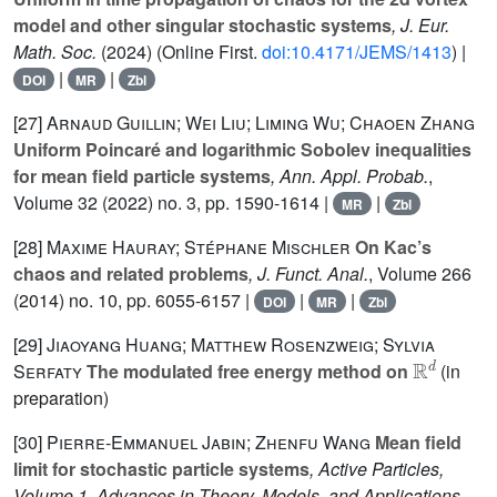
model and other singular stochastic systems
, J. Eur.
Math. Soc.
(2024) (Online First.
doi:10.4171/JEMS/1413
) |
|
|
DOI
MR
Zbl
[27]
Arnaud Guillin; Wei Liu; Liming Wu; Chaoen Zhang
Uniform Poincaré and logarithmic Sobolev inequalities
for mean field particle systems
, Ann. Appl. Probab.
,
Volume 32
(2022) no. 3, pp. 1590-1614 |
|
MR
Zbl
[28]
Maxime Hauray; Stéphane Mischler
On Kac’s
chaos and related problems
, J. Funct. Anal.
, Volume 266
(2014) no. 10, pp. 6055-6157 |
|
|
DOI
MR
Zbl
[29]
Jiaoyang Huang; Matthew Rosenzweig; Sylvia
ℝ
d
Serfaty
The modulated free energy method on
(in
preparation)
[30]
Pierre-Emmanuel Jabin; Zhenfu Wang
Mean field
limit for stochastic particle systems
, Active Particles,
Volume 1. Advances in Theory, Models, and Applications