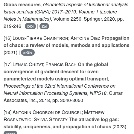
Gibbs measures
, Geometric aspects of functional analysis.
Israel seminar (GAFA) 2017–2019. Volume 1
(Lecture
Notes in Mathematics)
, Volume 2256
, Springer, 2020, pp.
219-246 |
|
DOI
Zbl
[16]
Louis-Pierre Chaintron; Antoine Diez
Propagation
of chaos: a review of models, methods and applications
(2021) |
arXiv
[17]
Lénaïc Chizat; Francis Bach
On the global
convergence of gradient descent for over-
parameterized models using optimal transport
,
Proceedings of the 32nd International Conference on
Neural Information Processing Systems, NIPS18
, Curran
Associates, Inc., 2018, pp. 3040-3050
[18]
Antonin Chodron de Courcel; Matthew
Rosenzweig; Sylvia Serfaty
The attractive log gas:
stability, uniqueness, and propagation of chaos
(2023) |
arXiv