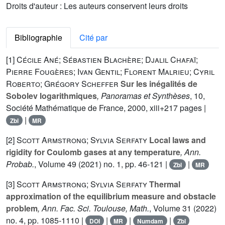
Droits d'auteur : Les auteurs conservent leurs droits
Bibliographie
Cité par
[1]
Cécile Ané; Sébastien Blachère; Djalil Chafaï;
Pierre Fougères; Ivan Gentil; Florent Malrieu; Cyril
Roberto; Grégory Scheffer
Sur les inégalités de
Sobolev logarithmiques
, Panoramas et Synthèses
, 10
,
Société Mathématique de France, 2000, xiii+217 pages |
|
Zbl
MR
[2]
Scott Armstrong; Sylvia Serfaty
Local laws and
rigidity for Coulomb gases at any temperature
, Ann.
Probab.
, Volume 49
(2021) no. 1, pp. 46-121 |
|
Zbl
MR
[3]
Scott Armstrong; Sylvia Serfaty
Thermal
approximation of the equilibrium measure and obstacle
problem
, Ann. Fac. Sci. Toulouse, Math.
, Volume 31
(2022)
no. 4, pp. 1085-1110 |
|
|
|
DOI
MR
Numdam
Zbl