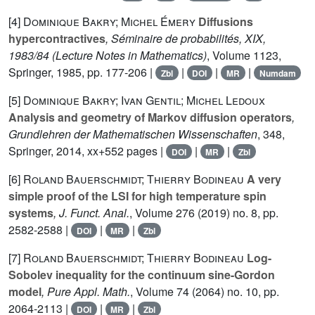
[4]
Dominique Bakry; Michel Émery
Diffusions
hypercontractives
, Séminaire de probabilités, XIX,
1983/84
(Lecture Notes in Mathematics)
, Volume 1123
,
Springer, 1985, pp. 177-206 |
|
|
|
Zbl
DOI
MR
Numdam
[5]
Dominique Bakry; Ivan Gentil; Michel Ledoux
Analysis and geometry of Markov diffusion operators
,
Grundlehren der Mathematischen Wissenschaften
, 348
,
Springer, 2014, xx+552 pages |
|
|
DOI
MR
Zbl
[6]
Roland Bauerschmidt; Thierry Bodineau
A very
simple proof of the LSI for high temperature spin
systems
, J. Funct. Anal.
, Volume 276
(2019) no. 8, pp.
2582-2588 |
|
|
DOI
MR
Zbl
[7]
Roland Bauerschmidt; Thierry Bodineau
Log-
Sobolev inequality for the continuum sine-Gordon
model
, Pure Appl. Math.
, Volume 74
(2064) no. 10, pp.
2064-2113 |
|
|
DOI
MR
Zbl