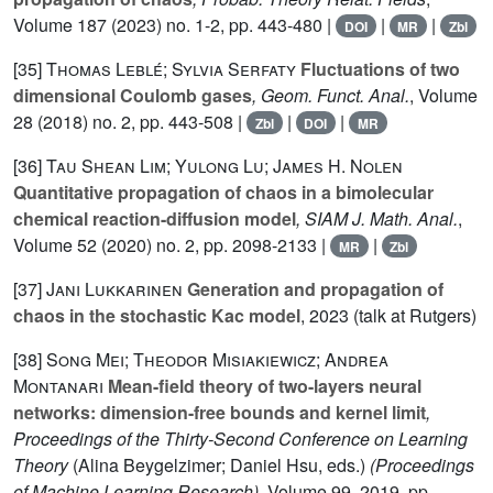
Volume 187
(2023) no. 1-2, pp. 443-480 |
|
|
DOI
MR
Zbl
[35]
Thomas Leblé; Sylvia Serfaty
Fluctuations of two
dimensional Coulomb gases
, Geom. Funct. Anal.
, Volume
28
(2018) no. 2, pp. 443-508 |
|
|
Zbl
DOI
MR
[36]
Tau Shean Lim; Yulong Lu; James H. Nolen
Quantitative propagation of chaos in a bimolecular
chemical reaction-diffusion model
, SIAM J. Math. Anal.
,
Volume 52
(2020) no. 2, pp. 2098-2133 |
|
MR
Zbl
[37]
Jani Lukkarinen
Generation and propagation of
chaos in the stochastic Kac model
, 2023 (talk at Rutgers)
[38]
Song Mei; Theodor Misiakiewicz; Andrea
Montanari
Mean-field theory of two-layers neural
networks: dimension-free bounds and kernel limit
,
Proceedings of the Thirty-Second Conference on Learning
Theory
(Alina Beygelzimer; Daniel Hsu, eds.)
(Proceedings
of Machine Learning Research)
, Volume 99
, 2019, pp.