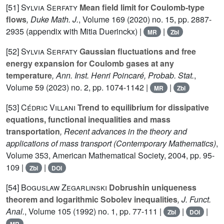
[51]
Sylvia Serfaty
Mean field limit for Coulomb-type
flows
, Duke Math. J.
, Volume 169
(2020) no. 15, pp. 2887-
2935 (appendix with Mitia Duerinckx) |
|
MR
Zbl
[52]
Sylvia Serfaty
Gaussian fluctuations and free
energy expansion for Coulomb gases at any
temperature
, Ann. Inst. Henri Poincaré, Probab. Stat.
,
Volume 59
(2023) no. 2, pp. 1074-1142 |
|
MR
Zbl
[53]
Cédric Villani
Trend to equilibrium for dissipative
equations, functional inequalities and mass
transportation
, Recent advances in the theory and
applications of mass transport
(Contemporary Mathematics)
,
Volume 353
, American Mathematical Society, 2004, pp. 95-
109 |
|
Zbl
DOI
[54]
Boguslaw Zegarlinski
Dobrushin uniqueness
theorem and logarithmic Sobolev inequalities
, J. Funct.
Anal.
, Volume 105
(1992) no. 1, pp. 77-111 |
|
|
Zbl
DOI
MR