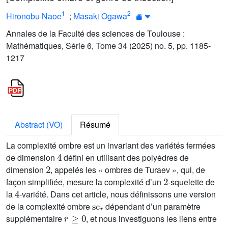
1
2
Hironobu Naoe
;
Masaki Ogawa
Annales de la Faculté des sciences de Toulouse :
Mathématiques, Série 6, Tome 34 (2025) no. 5, pp. 1185-
1217
Abstract (VO)
Résumé
La complexité ombre est un invariant des variétés fermées
4
de dimension
défini en utilisant des polyèdres de
2
dimension
, appelés les « ombres de Turaev », qui, de
2
façon simplifiée, mesure la complexité d’un
-squelette de
4
la
-variété. Dans cet article, nous définissons une version
sc
r
de la complexité ombre
dépendant d’un paramètre
r
≥
0
supplémentaire
, et nous investiguons les liens entre
g