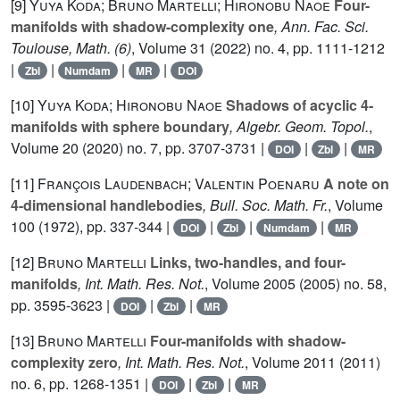
[9]
Yuya Koda; Bruno Martelli; Hironobu Naoe
Four-
manifolds with shadow-complexity one
, Ann. Fac. Sci.
Toulouse, Math. (6)
, Volume 31
(2022) no. 4, pp. 1111-1212
|
|
|
|
Zbl
Numdam
MR
DOI
[10]
Yuya Koda; Hironobu Naoe
Shadows of acyclic 4-
manifolds with sphere boundary
, Algebr. Geom. Topol.
,
Volume 20
(2020) no. 7, pp. 3707-3731 |
|
|
DOI
Zbl
MR
[11]
François Laudenbach; Valentin Poenaru
A note on
4-dimensional handlebodies
, Bull. Soc. Math. Fr.
, Volume
100
(1972), pp. 337-344 |
|
|
|
DOI
Zbl
Numdam
MR
[12]
Bruno Martelli
Links, two-handles, and four-
manifolds
, Int. Math. Res. Not.
, Volume 2005
(2005) no. 58,
pp. 3595-3623 |
|
|
DOI
Zbl
MR
[13]
Bruno Martelli
Four-manifolds with shadow-
complexity zero
, Int. Math. Res. Not.
, Volume 2011
(2011)
no. 6, pp. 1268-1351 |
|
|
DOI
Zbl
MR