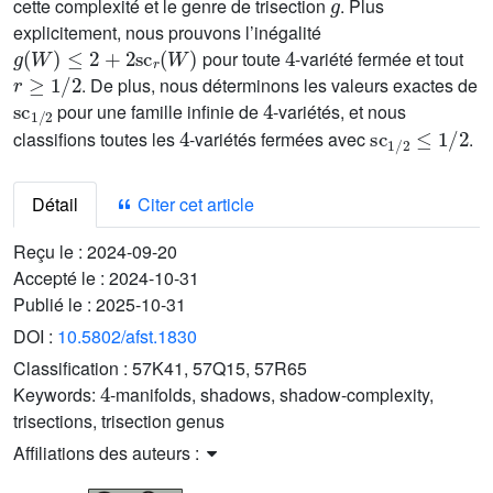
cette complexité et le genre de trisection
. Plus
explicitement, nous prouvons l’inégalité
g
(
W
)
≤
2
+
2
sc
r
(
W
)
4
pour toute
-variété fermée et tout
r
≥
1
/
2
. De plus, nous déterminons les valeurs exactes de
sc
1
/
2
4
pour une famille infinie de
-variétés, et nous
4
sc
1
/
2
≤
1
/
2
classifions toutes les
-variétés fermées avec
.
Détail
Citer cet article
Reçu le :
2024-09-20
Accepté le :
2024-10-31
Publié le :
2025-10-31
DOI :
10.5802/afst.1830
Classification :
57K41, 57Q15, 57R65
4
Keywords:
-manifolds, shadows, shadow-complexity,
trisections, trisection genus
Affiliations des auteurs :