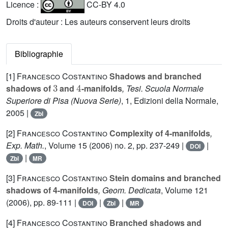
Licence :
CC-BY 4.0
Droits d'auteur : Les auteurs conservent leurs droits
Bibliographie
[1]
Francesco Costantino
Shadows and branched
3
4
shadows of
and
-manifolds
, Tesi. Scuola Normale
Superiore di Pisa (Nuova Serie)
, 1
, Edizioni della Normale,
2005 |
Zbl
[2]
Francesco Costantino
Complexity of 4-manifolds
,
Exp. Math.
, Volume 15
(2006) no. 2, pp. 237-249 |
|
DOI
|
Zbl
MR
[3]
Francesco Costantino
Stein domains and branched
shadows of 4-manifolds
, Geom. Dedicata
, Volume 121
(2006), pp. 89-111 |
|
|
DOI
Zbl
MR
[4]
Francesco Costantino
Branched shadows and