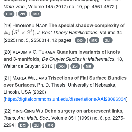
Math. Soc.
, Volume 145
(2017) no. 10, pp. 4561-4572 |
|
|
DOI
Zbl
MR
[19]
Hironobu Naoe
The special shadow-complexity of
#
k
(
S
1
×
S
3
)
, J. Knot Theory Ramifications
, Volume 34
(2025) no. 5, 2550014, 12 pages |
|
|
DOI
MR
Zbl
[20]
Vladimir G. Turaev
Quantum invariants of knots
and 3-manifolds
, De Gruyter Studies in Mathematics
, 18
,
Walter de Gruyter, 2016 |
|
|
DOI
Zbl
MR
[21]
Marla Williams
Trisections of Flat Surface Bundles
over Surfaces
, Ph. D. Thesis, University of Nebraska,
Lincoln, USA (2020)
(
https://digitalcommons.unl.edu/dissertations/AAI28086334
)
[22]
Ying-Qing Wu
Dehn surgery on arborescent links
,
Trans. Am. Math. Soc.
, Volume 351
(1999) no. 6, pp. 2275-
2294 |
|
|
DOI
Zbl
MR