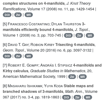
complex structures on 4-manifolds
, J. Knot Theory
Ramifications
, Volume 17
(2008) no. 11, pp. 1429-1454 |
|
|
DOI
Zbl
MR
[5]
Francesco Costantino; Dylan Thurston
3-
manifolds efficiently bound 4-manifolds
, J. Topol.
,
Volume 1
(2008) no. 3, pp. 703-745 |
|
|
DOI
Zbl
MR
[6]
David T. Gay; Robion Kirby
Trisecting 4-manifolds
,
Geom. Topol.
, Volume 20
(2016) no. 6, pp. 3097-3132 |
|
|
DOI
Zbl
MR
[7]
Robert E. Gompf; András I. Stipsicz
4-manifolds and
Kirby calculus
, Graduate Studies in Mathematics
, 20
,
American Mathematical Society, 1999 |
|
Zbl
MR
[8]
Masaharu Ishikawa; Yuya Koda
Stable maps and
branched shadows of 3-manifolds
, Math. Ann.
, Volume
367
(2017) no. 3-4, pp. 1819-1863 |
|
|
DOI
Zbl
MR