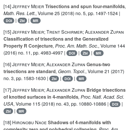
[14]
Jeffrey Meier
Trisections and spun four-manifolds
,
Math. Res. Lett.
, Volume 25
(2018) no. 5, pp. 1497-1524 |
|
|
DOI
Zbl
MR
[15]
Jeffrey Meier; Trent Schirmer; Alexander Zupan
Classification of trisections and the Generalized
Property R Conjecture
, Proc. Am. Math. Soc.
, Volume 144
(2016) no. 11, pp. 4983-4997 |
|
|
DOI
Zbl
MR
[16]
Jeffrey Meier; Alexander Zupan
Genus-two
trisections are standard
, Geom. Topol.
, Volume 21
(2017)
no. 3, pp. 1583-1630 |
|
|
Zbl
DOI
MR
[17]
Jeffrey Meier; Alexander Zupan
Bridge trisections
of knotted surfaces in 4-manifolds
, Proc. Natl. Acad. Sci.
USA
, Volume 115
(2018) no. 43, pp. 10880-10886 |
|
DOI
|
Zbl
MR
[18]
Hironobu Naoe
Shadows of 4-manifolds with
complexity zero and polyhedral collapsing
, Proc. Am.