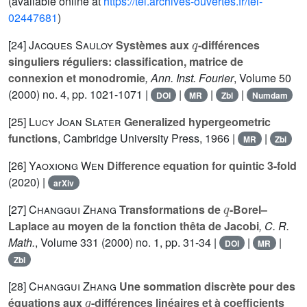
(available online at
https://tel.archives-ouvertes.fr/tel-
02447681
)
q
[24]
Jacques Sauloy
Systèmes aux
-différences
singuliers réguliers: classification, matrice de
connexion et monodromie
, Ann. Inst. Fourier
, Volume 50
(2000) no. 4, pp. 1021-1071 |
|
|
|
DOI
MR
Zbl
Numdam
[25]
Lucy Joan Slater
Generalized hypergeometric
functions
, Cambridge University Press, 1966 |
|
MR
Zbl
[26]
Yaoxiong Wen
Difference equation for quintic 3-fold
(2020) |
arXiv
q
[27]
Changgui Zhang
Transformations de
-Borel–
Laplace au moyen de la fonction thêta de Jacobi
, C. R.
Math.
, Volume 331
(2000) no. 1, pp. 31-34 |
|
|
DOI
MR
Zbl
[28]
Changgui Zhang
Une sommation discrète pour des
q
équations aux
-différences linéaires et à coefficients