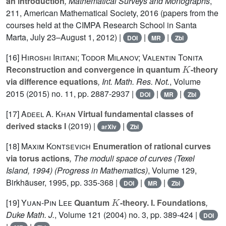
an introduction
, Mathematical Surveys and Monographs
,
211
, American Mathematical Society, 2016 (papers from the
courses held at the CIMPA Research School in Santa
Marta, July 23–August 1, 2012) |
|
|
DOI
MR
Zbl
[16]
Hiroshi Iritani; Todor Milanov; Valentin Tonita
K
Reconstruction and convergence in quantum
-theory
via difference equations
, Int. Math. Res. Not.
, Volume
2015
(2015) no. 11, pp. 2887-2937 |
|
|
DOI
MR
Zbl
[17]
Adeel A. Khan
Virtual fundamental classes of
derived stacks I
(2019) |
|
arXiv
Zbl
[18]
Maxim Kontsevich
Enumeration of rational curves
via torus actions
, The moduli space of curves (Texel
Island, 1994)
(Progress in Mathematics)
, Volume 129
,
Birkhäuser, 1995, pp. 335-368 |
|
|
DOI
MR
Zbl
K
[19]
Yuan-Pin Lee
Quantum
-theory. I. Foundations
,
Duke Math. J.
, Volume 121
(2004) no. 3, pp. 389-424 |
DOI