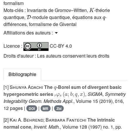
formalism
K
Mots-clés :
Invariants de Gromov–Witten,
-théorie
D
q
quantique,
-module quantique, équations aux
-
différences, formalisme de Givental
Affiliations des auteurs :
Licence :
CC-BY 4.0
Droits d'auteur : Les auteurs conservent leurs droits
Bibliographie
q
[1]
Shunya Adachi
The
-Borel sum of divergent basic
r
φ
s
(
a
;
b
;
q
,
x
)
hypergeometric series
, SIGMA, Symmetry
Integrability Geom. Methods Appl.
, Volume 15
(2019), 016,
12 pages |
|
|
DOI
MR
Zbl
[2]
Kai A. Behrend; Barbara Fantechi
The intrinsic
normal cone
, Invent. Math.
, Volume 128
(1997) no. 1, pp.