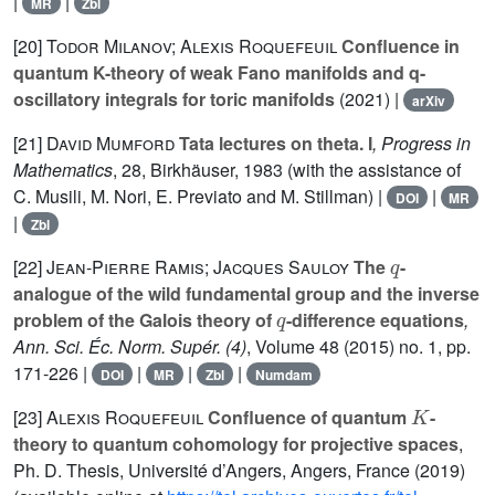
|
|
MR
Zbl
[20]
Todor Milanov; Alexis Roquefeuil
Confluence in
quantum K-theory of weak Fano manifolds and q-
oscillatory integrals for toric manifolds
(2021) |
arXiv
[21]
David Mumford
Tata lectures on theta. I
, Progress in
Mathematics
, 28
, Birkhäuser, 1983 (with the assistance of
C. Musili, M. Nori, E. Previato and M. Stillman) |
|
DOI
MR
|
Zbl
q
[22]
Jean-Pierre Ramis; Jacques Sauloy
The
-
analogue of the wild fundamental group and the inverse
q
problem of the Galois theory of
-difference equations
,
Ann. Sci. Éc. Norm. Supér. (4)
, Volume 48
(2015) no. 1, pp.
171-226 |
|
|
|
DOI
MR
Zbl
Numdam
K
[23]
Alexis Roquefeuil
Confluence of quantum
-
theory to quantum cohomology for projective spaces
,
Ph. D. Thesis, Université d’Angers, Angers, France (2019)