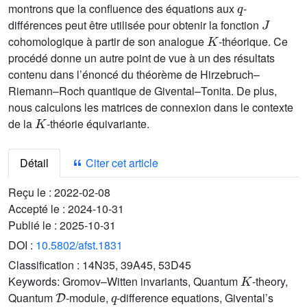
montrons que la confluence des équations aux
-
J
différences peut être utilisée pour obtenir la fonction
K
cohomologique à partir de son analogue
-théorique. Ce
procédé donne un autre point de vue à un des résultats
contenu dans l’énoncé du théorème de Hirzebruch–
Riemann–Roch quantique de Givental–Tonita. De plus,
nous calculons les matrices de connexion dans le contexte
K
de la
-théorie équivariante.
Détail
Citer cet article
Reçu le :
2022-02-08
Accepté le :
2024-10-31
Publié le :
2025-10-31
DOI :
10.5802/afst.1831
Classification :
14N35, 39A45, 53D45
K
Keywords:
Gromov–Witten invariants, Quantum
-theory,
D
q
Quantum
-module,
-difference equations, Givental’s