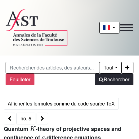
Tout
Feuilleter
Rechercher
no. 5
K
Quantum
-theory of projective spaces and
q
confluence of
-difference equations