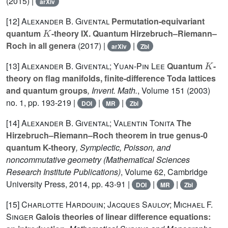
(2015) |
arXiv
[12]
Alexander B. Givental
Permutation-equivariant
K
quantum
-theory IX. Quantum Hirzebruch–Riemann–
Roch in all genera
(2017) |
|
arXiv
Zbl
K
[13]
Alexander B. Givental; Yuan-Pin Lee
Quantum
-
theory on flag manifolds, finite-difference Toda lattices
and quantum groups
, Invent. Math.
, Volume 151
(2003)
no. 1, pp. 193-219 |
|
|
DOI
MR
Zbl
[14]
Alexander B. Givental; Valentin Tonita
The
Hirzebruch–Riemann–Roch theorem in true genus-0
quantum K-theory
, Symplectic, Poisson, and
noncommutative geometry
(Mathematical Sciences
Research Institute Publications)
, Volume 62
, Cambridge
University Press, 2014, pp. 43-91 |
|
|
DOI
MR
Zbl
[15]
Charlotte Hardouin; Jacques Sauloy; Michael F.
Singer
Galois theories of linear difference equations: