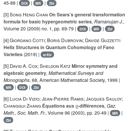
45-88 |
|
|
DOI
MR
Zbl
[3]
Song Heng Chan
On Sears’s general transformation
formula for basic hypergeometric series
, Ramanujan J.
,
Volume 20
(2009) no. 1, pp. 69-79 |
|
|
DOI
MR
Zbl
[4]
Giordano Cotti; Boris Dubrovin; Davide Guzzetti
Helix Structures in Quantum Cohomology of Fano
Varieties
(2019) |
arXiv
[5]
David A. Cox; Sheldon Katz
Mirror symmetry and
algebraic geometry
, Mathematical Surveys and
Monographs
, 68
, American Mathematical Society, 1999 |
|
|
MR
DOI
Zbl
[6]
Lucia Di Vizio; Jean-Pierre Ramis; Jacques Sauloy;
q
Changgui Zhang
Équations aux
-différences
, Gaz.
Math., Soc. Math. Fr.
, Volume 96
(2003), pp. 20-49 |
|
MR
Zbl