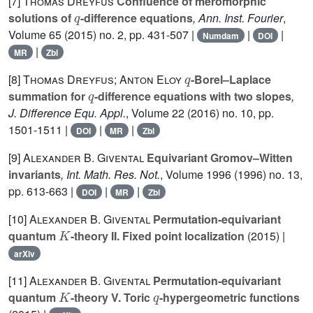
[7]
Thomas Dreyfus
Confluence of meromorphic
q
solutions of
-difference equations
, Ann. Inst. Fourier
,
Volume 65
(2015) no. 2, pp. 431-507 |
|
|
Numdam
DOI
|
MR
Zbl
q
[8]
Thomas Dreyfus; Anton Eloy
-Borel–Laplace
q
summation for
-difference equations with two slopes
,
J. Difference Equ. Appl.
, Volume 22
(2016) no. 10, pp.
1501-1511 |
|
|
DOI
MR
Zbl
[9]
Alexander B. Givental
Equivariant Gromov–Witten
invariants
, Int. Math. Res. Not.
, Volume 1996
(1996) no. 13,
pp. 613-663 |
|
|
DOI
MR
Zbl
[10]
Alexander B. Givental
Permutation-equivariant
K
quantum
-theory II. Fixed point localization
(2015) |
arXiv
[11]
Alexander B. Givental
Permutation-equivariant
K
q
quantum
-theory V. Toric
-hypergeometric functions