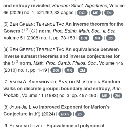
and entropy revisited
, Random Struct. Algorithms
, Volume
66
(2025) no. 1, e21252, 33 pages |
|
|
DOI
MR
Zbl
[5]
Ben Green; Terence Tao
An inverse theorem for the
U
3
(
G
)
Gowers
norm
, Proc. Edinb. Math. Soc., II. Ser.
,
Volume 51
(2008) no. 1, pp. 73-153 |
|
|
DOI
MR
Zbl
[6]
Ben Green; Terence Tao
An equivalence between
inverse sumset theorems and inverse conjectures for
U
3
the
norm
, Math. Proc. Camb. Philos. Soc.
, Volume 149
(2010) no. 1, pp. 1-19 |
|
|
DOI
MR
Zbl
[7]
Vadim A. Kaĭmanovich; Anatoli M. Vershik
Random
walks on discrete groups: boundary and entropy
, Ann.
Probab.
, Volume 11
(1983) no. 3, pp. 457-490 |
|
MR
Zbl
[8]
Jyun-Jie Liao
Improved Exponent for Marton’s
F
2
n
Conjecture in
(2024) |
|
arXiv
Zbl
[9]
Shachar Lovett
Equivalence of polynomial