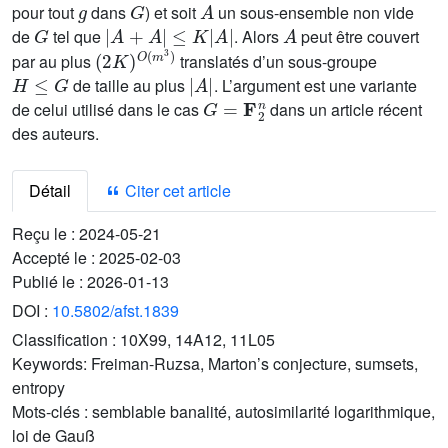
pour tout
dans
) et soit
un sous-ensemble non vide
G
|
A
+
A
|
≤
K
|
A
|
A
de
tel que
. Alors
peut être couvert
(
2
K
)
O
(
m
3
)
par au plus
translatés d’un sous-groupe
H
≤
G
|
A
|
de taille au plus
. L’argument est une variante
G
=
F
2
n
de celui utilisé dans le cas
dans un article récent
des auteurs.
Détail
Citer cet article
Reçu le :
2024-05-21
Accepté le :
2025-02-03
Publié le :
2026-01-13
DOI :
10.5802/afst.1839
Classification :
10X99, 14A12, 11L05
Keywords:
Freiman-Ruzsa, Marton’s conjecture, sumsets,
entropy
Mots-clés :
semblable banalité, autosimilarité logarithmique,
loi de Gauß