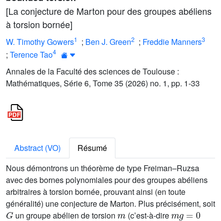
[La conjecture de Marton pour des groupes abéliens
à torsion bornée]
1
2
3
W. Timothy Gowers
;
Ben J. Green
;
Freddie Manners
4
;
Terence Tao
Annales de la Faculté des sciences de Toulouse :
Mathématiques, Série 6, Tome 35 (2026) no. 1, pp. 1-33
Abstract (VO)
Résumé
Nous démontrons un théorème de type Freiman–Ruzsa
avec des bornes polynomiales pour des groupes abéliens
arbitraires à torsion bornée, prouvant ainsi (en toute
généralité) une conjecture de Marton. Plus précisément, soit
G
m
m
g
=
0
un groupe abélien de torsion
(c’est-à-dire
g
G
A