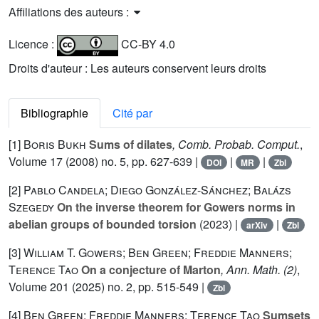
Affiliations des auteurs :
Licence :
CC-BY 4.0
Droits d'auteur : Les auteurs conservent leurs droits
Bibliographie
Cité par
[1]
Boris Bukh
Sums of dilates
, Comb. Probab. Comput.
,
Volume 17
(2008) no. 5, pp. 627-639 |
|
|
DOI
MR
Zbl
[2]
Pablo Candela; Diego González-Sánchez; Balázs
Szegedy
On the inverse theorem for Gowers norms in
abelian groups of bounded torsion
(2023) |
|
arXiv
Zbl
[3]
William T. Gowers; Ben Green; Freddie Manners;
Terence Tao
On a conjecture of Marton
, Ann. Math. (2)
,
Volume 201
(2025) no. 2, pp. 515-549 |
Zbl
[4]
Ben Green; Freddie Manners; Terence Tao
Sumsets