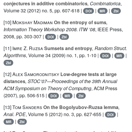
conjectures in additive combinatorics
, Combinatorica
,
Volume 32
(2012) no. 5, pp. 607-618 |
|
|
DOI
MR
Zbl
[10]
Mokshay Madiman
On the entropy of sums
,
Information Theory Workshop 2008. ITW ’08
, IEEE Press,
2008, pp. 303-307 |
|
DOI
Zbl
[11]
Imre Z. Ruzsa
Sumsets and entropy
, Random Struct.
Algorithms
, Volume 34
(2009) no. 1, pp. 1-10 |
|
|
DOI
MR
Zbl
[12]
Alex Samorodnitsky
Low-degree tests at large
distances
, STOC’07—Proceedings of the 39th Annual
ACM Symposium on Theory of Computing
, ACM Press
(2007), pp. 506-515 |
|
|
DOI
MR
Zbl
[13]
Tom Sanders
On the Bogolyubov-Ruzsa lemma
,
Anal. PDE
, Volume 5
(2012) no. 3, pp. 627-655 |
|
DOI
|
MR
Zbl