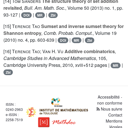
[14]
Tom Sanders
The structure theory of set addition
revisited
, Bull. Am. Math. Soc.
, Volume 50
(2013) no. 1, pp.
93-127 |
|
|
DOI
MR
Zbl
[15]
Terence Tao
Sumset and inverse sumset theory for
Shannon entropy
, Comb. Probab. Comput.
, Volume 19
(2010) no. 4, pp. 603-639 |
|
|
DOI
MR
Zbl
[16]
Terence Tao; Van H. Vu
Additive combinatorics
,
Cambridge Studies in Advanced Mathematics
, 105
,
Cambridge University Press, 2010, xviii+512 pages |
|
MR
Zbl
Accessibilité -
non conforme
ISSN :
Nous suivre
0240-2963
e-ISSN :
Contact
2258-7519
Mentions
légales