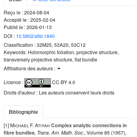
Reçu le :
2024-08-04
Accepté le :
2025-02-04
Publié le :
2026-01-13
DOI :
10.5802/afst.1840
Classification :
32M25, 53A20, 53C12
Keywords:
Holomorphic foliation, projective structure,
transversely projective structure, flat bundle
Affiliations des auteurs :
Licence :
CC-BY 4.0
Droits d'auteur : Les auteurs conservent leurs droits
Bibliographie
[1]
Michael F. Atiyah
Complex analytic connections in
fibre bundles
, Trans. Am. Math. Soc.
, Volume 85
(1957),