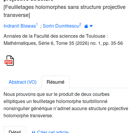
[Feuilletages holomorphes sans structure projective
transverse]
1
2
Indranil Biswas
;
Sorin Dumitrescu
Annales de la Faculté des sciences de Toulouse :
Mathématiques, Série 6, Tome 35 (2026) no. 1, pp. 35-56
Abstract (VO)
Résumé
Nous prouvons que sur le produit de deux courbes
elliptiques un feuilletage holomorphe tourbillonné
nonsingulier générique n’admet aucune structure projective
holomorphe transverse.
Détail
Citer cet article