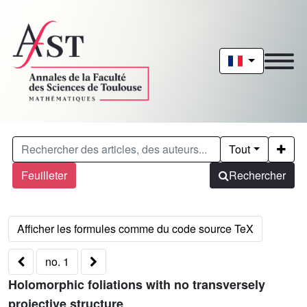
Tout
Feuilleter
Rechercher
no. 1
Holomorphic foliations with no transversely
projective structure