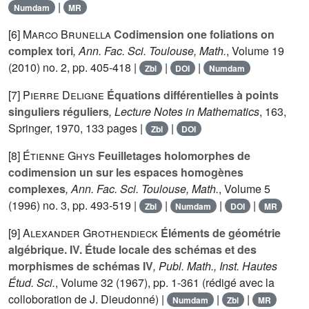
|
Numdam
MR
[6]
Marco Brunella
Codimension one foliations on
complex tori
, Ann. Fac. Sci. Toulouse, Math.
, Volume 19
(2010) no. 2, pp. 405-418 |
|
|
Zbl
DOI
Numdam
[7]
Pierre Deligne
Équations différentielles à points
singuliers réguliers
, Lecture Notes in Mathematics
, 163
,
Springer, 1970, 133 pages |
|
Zbl
DOI
[8]
Étienne Ghys
Feuilletages holomorphes de
codimension un sur les espaces homogènes
complexes
, Ann. Fac. Sci. Toulouse, Math.
, Volume 5
(1996) no. 3, pp. 493-519 |
|
|
|
Zbl
Numdam
DOI
MR
[9]
Alexander Grothendieck
Éléments de géométrie
algébrique. IV. Étude locale des schémas et des
morphismes de schémas IV
, Publ. Math., Inst. Hautes
Étud. Sci.
, Volume 32
(1967), pp. 1-361 (rédigé avec la
colloboration de J. Dieudonné) |
|
|
Numdam
Zbl
MR