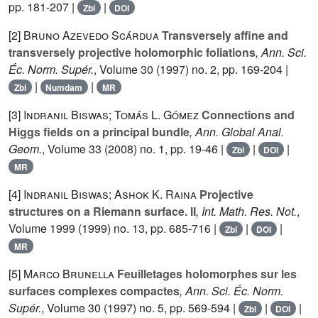
pp. 181-207 |
|
Zbl
DOI
[2]
Bruno Azevedo Scárdua
Transversely affine and
transversely projective holomorphic foliations
, Ann. Sci.
Éc. Norm. Supér.
, Volume 30
(1997) no. 2, pp. 169-204 |
|
|
Zbl
Numdam
MR
[3]
Indranil Biswas; Tomás L. Gómez
Connections and
Higgs fields on a principal bundle
, Ann. Global Anal.
Geom.
, Volume 33
(2008) no. 1, pp. 19-46 |
|
|
Zbl
DOI
MR
[4]
Indranil Biswas; Ashok K. Raina
Projective
structures on a Riemann surface. II
, Int. Math. Res. Not.
,
Volume 1999
(1999) no. 13, pp. 685-716 |
|
|
Zbl
DOI
MR
[5]
Marco Brunella
Feuilletages holomorphes sur les
surfaces complexes compactes
, Ann. Sci. Éc. Norm.
Supér.
, Volume 30
(1997) no. 5, pp. 569-594 |
|
|
Zbl
DOI