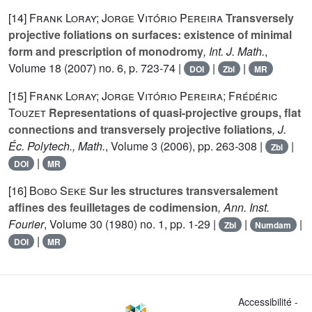
[14]
Frank Loray; Jorge Vitório Pereira
Transversely
projective foliations on surfaces: existence of minimal
form and prescription of monodromy
, Int. J. Math.
,
Volume 18
(2007) no. 6, p. 723-74 |
|
|
DOI
Zbl
MR
[15]
Frank Loray; Jorge Vitório Pereira; Frédéric
Touzet
Representations of quasi-projective groups, flat
connections and transversely projective foliations
, J.
Éc. Polytech., Math.
, Volume 3
(2006), pp. 263-308 |
|
Zbl
|
DOI
MR
[16]
Bobo Seke
Sur les structures transversalement
affines des feuilletages de codimension
, Ann. Inst.
Fourier
, Volume 30
(1980) no. 1, pp. 1-29 |
|
|
Zbl
Numdam
|
DOI
MR
Accessibilité -