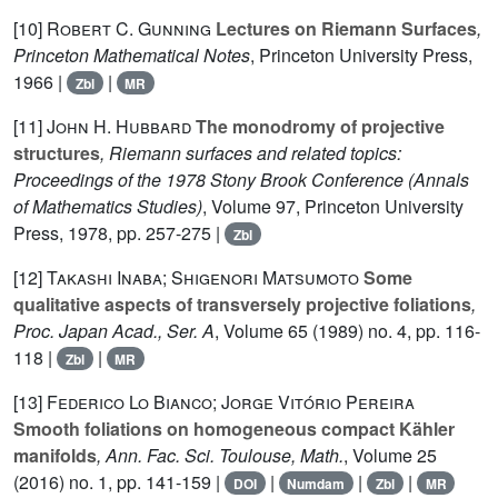
[10]
Robert C. Gunning
Lectures on Riemann Surfaces
,
Princeton Mathematical Notes
, Princeton University Press,
1966 |
|
Zbl
MR
[11]
John H. Hubbard
The monodromy of projective
structures
, Riemann surfaces and related topics:
Proceedings of the 1978 Stony Brook Conference
(Annals
of Mathematics Studies)
, Volume 97
, Princeton University
Press, 1978, pp. 257-275 |
Zbl
[12]
Takashi Inaba; Shigenori Matsumoto
Some
qualitative aspects of transversely projective foliations
,
Proc. Japan Acad., Ser. A
, Volume 65
(1989) no. 4, pp. 116-
118 |
|
Zbl
MR
[13]
Federico Lo Bianco; Jorge Vitório Pereira
Smooth foliations on homogeneous compact Kähler
manifolds
, Ann. Fac. Sci. Toulouse, Math.
, Volume 25
(2016) no. 1, pp. 141-159 |
|
|
|
DOI
Numdam
Zbl
MR