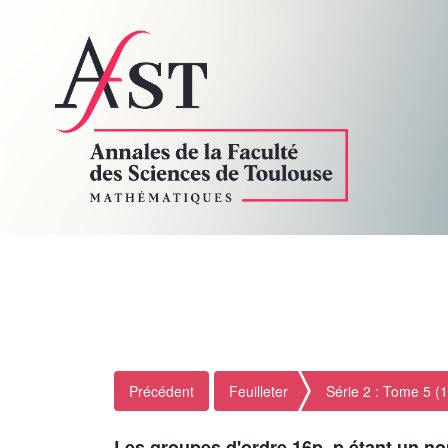
Précédent
Feuilleter
Série 2 : Tome 5 (
Les groupes d'ordre 16p, p étant un n