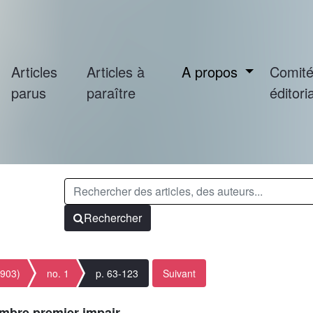
Articles
Articles à
A propos
Comit
parus
paraître
éditoria
Rechercher
1903)
no. 1
p. 63-123
Suivant
ombre premier impair