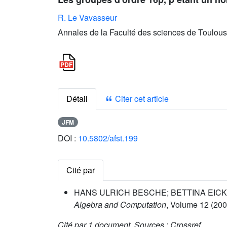
R. Le Vavasseur
Annales de la Faculté des sciences de Toulous
Détail
Citer cet article
JFM
DOI :
10.5802/afst.199
Cité par
HANS ULRICH BESCHE; BETTINA EICK; 
Algebra and Computation
, Volume 12
(2002
Cité par
1 document.
Sources :
Crossref