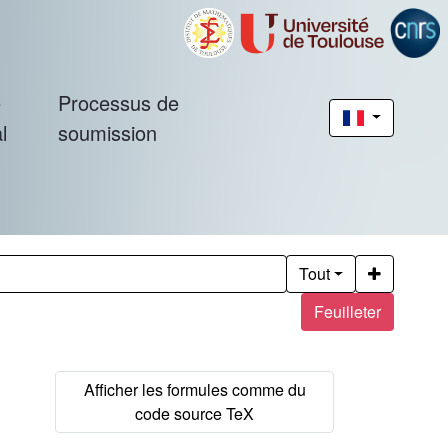
é
Processus de
l
soumission
Tout
Feuilleter