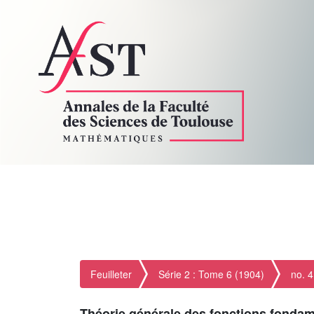
Feuilleter
Série 2 : Tome 6 (1904)
no. 4
Théorie générale des fonctions fonda