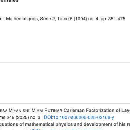
e : Mathématiques, Série 2, Tome 6 (1904) no. 4, pp. 351-475
sa Miyanishi; Mihai Putinar
Carleman Factorization of La
ume 249
(2025) no. 3 |
DOI:10.1007/s00205-025-02106-y
uations of mathematical physics and development of his resu