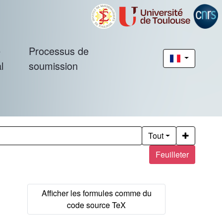
é
Processus de
l
soumission
Tout
Feuilleter