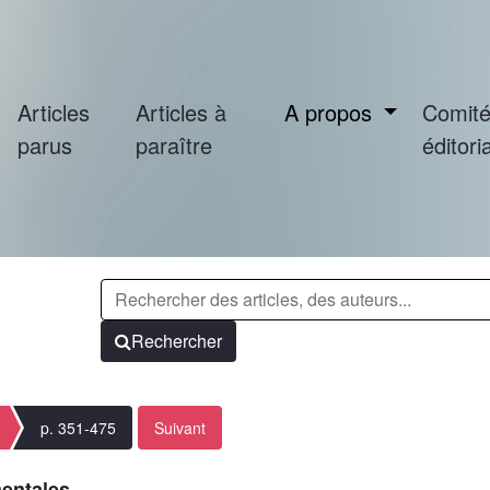
Articles
Articles à
A propos
Comit
parus
paraître
éditoria
Rechercher
p. 351-475
Suivant
mentales