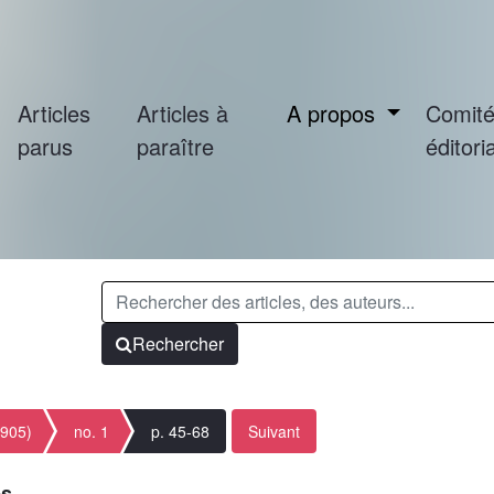
Articles
Articles à
A propos
Comit
parus
paraître
éditoria
Rechercher
1905)
no. 1
p. 45-68
Suivant
es