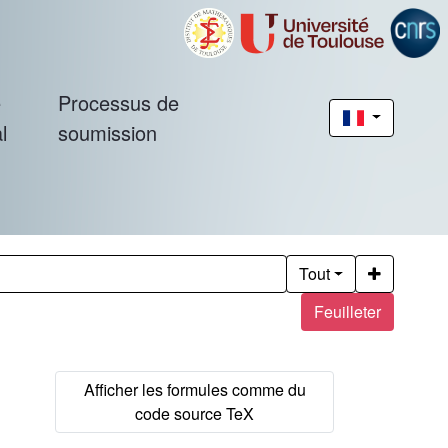
é
Processus de
l
soumission
Tout
Feuilleter