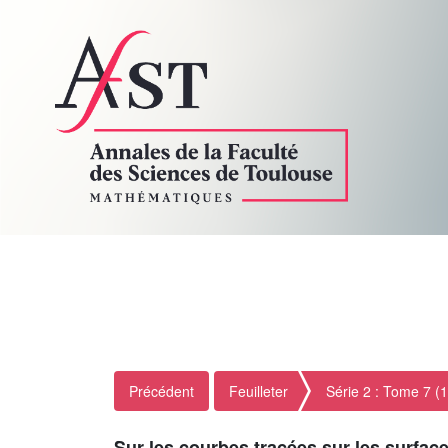
Précédent
Feuilleter
Série 2 : Tome 7 (
Sur les courbes tracées sur les surfac