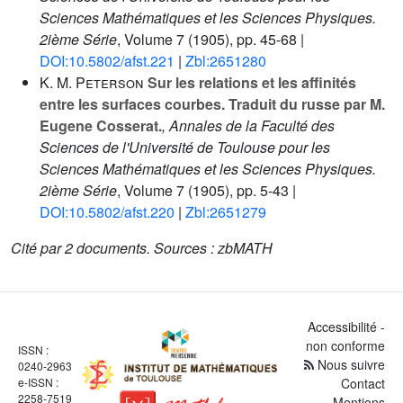
Sciences Mathématiques et les Sciences Physiques.
2ième Série
, Volume 7
(1905), pp. 45-68 |
DOI:10.5802/afst.221
|
Zbl:2651280
K. M. Peterson
Sur les relations et les affinités
entre les surfaces courbes. Traduit du russe par M.
Eugene Cosserat.
, Annales de la Faculté des
Sciences de l'Université de Toulouse pour les
Sciences Mathématiques et les Sciences Physiques.
2ième Série
, Volume 7
(1905), pp. 5-43 |
DOI:10.5802/afst.220
|
Zbl:2651279
Cité par
2 documents.
Sources :
zbMATH
Accessibilité -
non conforme
ISSN :
Nous suivre
0240-2963
e-ISSN :
Contact
2258-7519
Mentions