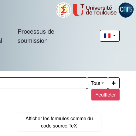
é
Processus de
l
soumission
Tout
Feuilleter