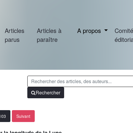
Articles
Articles à
A propos
Comit
parus
paraître
éditoria
Rechercher
-103
Suivant
r la longitude de la Lune