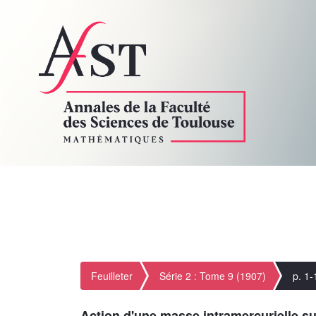
Feuilleter
Série 2 : Tome 9 (1907)
p. 1
Action d'une masse intramercurielle su