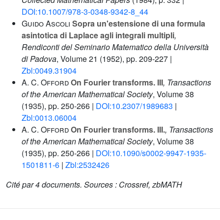
DOI:10.1007/978-3-0348-9342-8_44
Guido Ascoli
Sopra un'estensione di una formula
asintotica di Laplace agli integrali multipli
,
Rendiconti del Seminario Matematico della Università
di Padova
, Volume 21
(1952), pp. 209-227 |
Zbl:0049.31904
A. C. Offord
On Fourier transforms. III
, Transactions
of the American Mathematical Society
, Volume 38
(1935), pp. 250-266 |
DOI:10.2307/1989683
|
Zbl:0013.06004
A. C. Offord
On Fourier transforms. III.
, Transactions
of the American Mathematical Society
, Volume 38
(1935), pp. 250-266 |
DOI:10.1090/s0002-9947-1935-
1501811-6
|
Zbl:2532426
Cité par
4 documents.
Sources :
Crossref, zbMATH