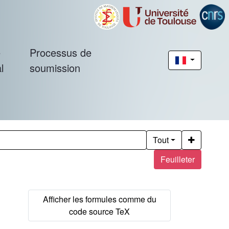
é
Processus de
l
soumission
Tout
Feuilleter