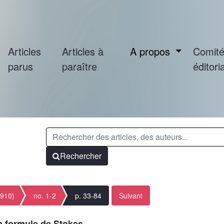
Articles
Articles à
A propos
Comit
parus
paraître
éditoria
Rechercher
1910)
no. 1-2
p. 33-84
Suivant
a formule de Stokes