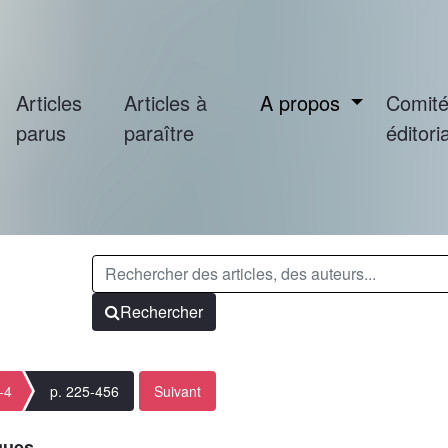
Articles
Articles à
A propos
Comit
parus
paraître
éditoria
Rechercher
-4
p. 225-456
Suivant
ques