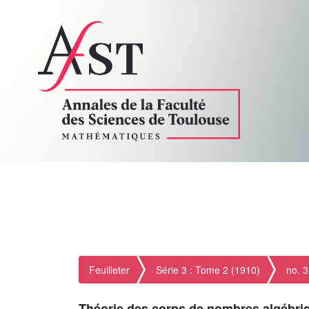
Feuilleter
Série 3 : Tome 2 (1910)
no. 3
Théorie des corps de nombres algébri