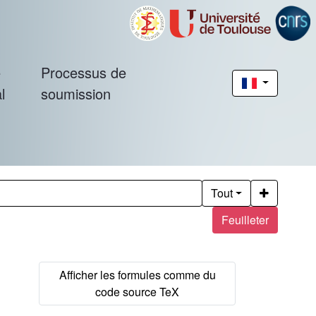
é
Processus de
l
soumission
Tout
Feuilleter