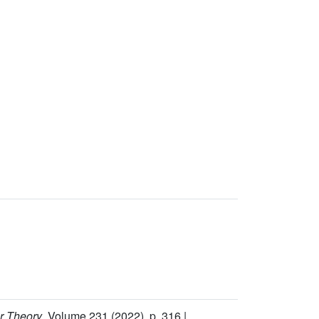
r Theory
, Volume 231
(2022), p. 316 |