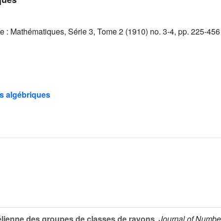
e : Mathématiques, Série 3, Tome 2 (1910) no. 3-4, pp. 225-456
s algébriques
élienne des groupes de classes de rayons
, Journal of Numbe