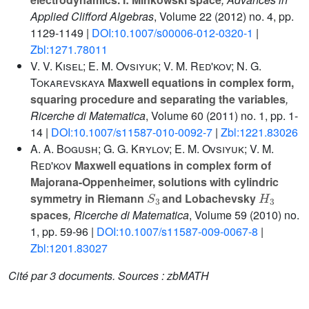
Applied Clifford Algebras
, Volume 22
(2012) no. 4, pp.
1129-1149 |
DOI:10.1007/s00006-012-0320-1
|
Zbl:1271.78011
V. V. Kisel; E. M. Ovsiyuk; V. M. Red'kov; N. G.
Tokarevskaya
Maxwell equations in complex form,
squaring procedure and separating the variables
,
Ricerche di Matematica
, Volume 60
(2011) no. 1, pp. 1-
14 |
DOI:10.1007/s11587-010-0092-7
|
Zbl:1221.83026
A. A. Bogush; G. G. Krylov; E. M. Ovsiyuk; V. M.
Red'kov
Maxwell equations in complex form of
Majorana-Oppenheimer, solutions with cylindric
S
3
H
3
symmetry in Riemann
and Lobachevsky
spaces
, Ricerche di Matematica
, Volume 59
(2010) no.
1, pp. 59-96 |
DOI:10.1007/s11587-009-0067-8
|
Zbl:1201.83027
Cité par
3 documents.
Sources :
zbMATH