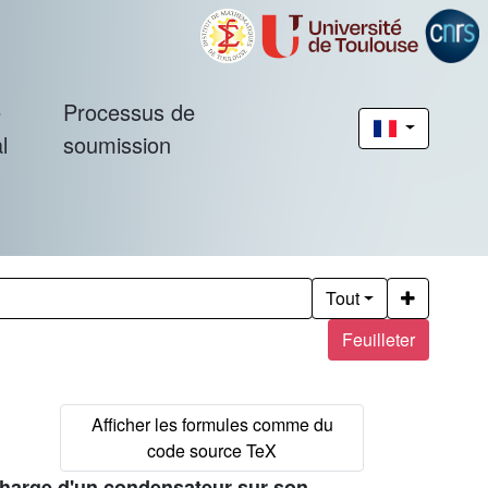
é
Processus de
l
soumission
Tout
Feuilleter
charge d'un condensateur sur son