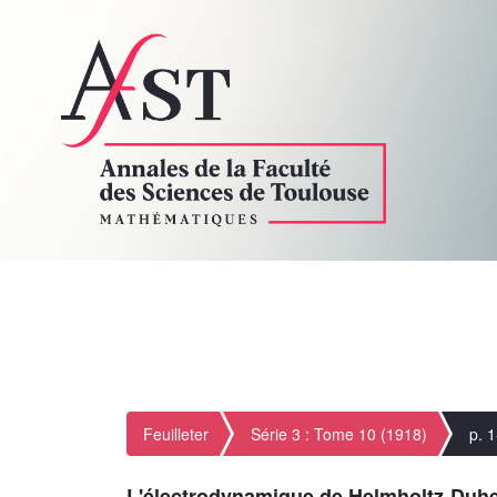
Feuilleter
Série 3 : Tome 10 (1918)
p. 
L'électrodynamique de Helmholtz-Duhem