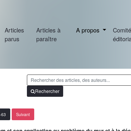
Articles
Articles à
A propos
Comit
parus
paraître
éditoria
Rechercher
1-63
Suivant
 et son application au problème du mur et à la dé