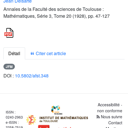
Jean Delsarte
Annales de la Faculté des sciences de Toulouse :
Mathématiques, Série 3, Tome 20 (1928), pp. 47-127
Détail
Citer cet article
JFM
DOI :
10.5802/afst.348
Accessibilité -
non conforme
ISSN :
Nous suivre
0240-2963
e-ISSN :
Contact
2258-7519