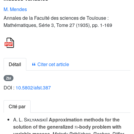
M. Mendes
Annales de la Faculté des sciences de Toulouse :
Mathématiques, Série 3, Tome 27 (1935), pp. 1-169
Détail
Citer cet article
Zbl
DOI :
10.5802/afst.387
Cité par
A. L. Sklyanskiĭ
Approximation methods for the
n
solution of the generalized
-body problem with
variable masses
, Metody Priblizhen. Reshen. Differ.