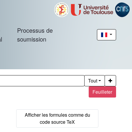
é
Processus de
l
soumission
Tout
Feuilleter