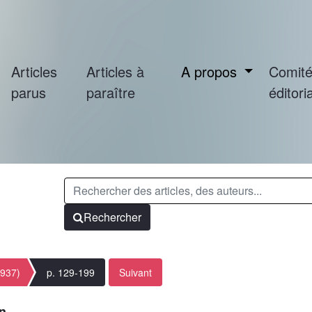
Articles
Articles à
A propos
Comit
parus
paraître
éditoria
Rechercher
1937)
p. 129-199
Suivant
on