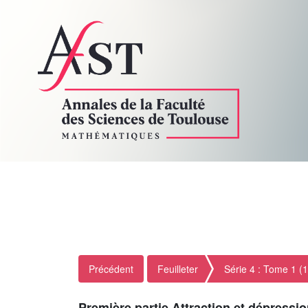
Précédent
Feuilleter
Série 4 : Tome 1 (
Première partie Attraction et dépressi