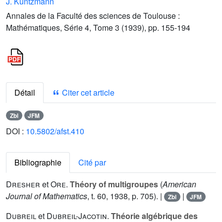
J. Kuntzmann
Annales de la Faculté des sciences de Toulouse :
Mathématiques, Série 4, Tome 3 (1939), pp. 155-194
Détail
Citer cet article
Zbl
JFM
DOI :
10.5802/afst.410
Bibliographie
Cité par
Dresher
et
Ore
.
Théory of multigroupes
(
American
Journal of Mathematics
, t.
60
, 1938, p. 705). |
|
Zbl
JFM
Dubreil
et
Dubreil-Jacotin
.
Théorie algébrique des