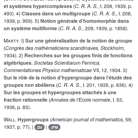
et systèmes hypercomplexes
(
C. R. A. S.
, t.
208
, 1939, p.
493). 4)
Ctasses dans un multigroupe
(
C. R. A. S.
, t.
208
,
1939, p. 959). 5)
Notion générale d'homomorphie dans
un système multiforme
(
C. R. A. S.
,
209
, 1939, p. 1858).
Marty
. I)
Sur une généralisation de la notion de groupe
(
Congrès des mathématiciens scandinaves, Stockholm
,
1934). 2)
Recherches sur les groupes finis de fonctions
algébriques
.
Societas Scientiarum Fennica.
Commentationes Physico mathematicae
VII
, 12, 1934. 3)
Sur le rôle de la notion d'hypergroupe dans l'étude des
groupes non abéliens
(
C. R. A. S.
, t.
201
, 1935, p. 636). 4)
Sur les groupes et hypergroupes attachés à une
fraction rationnelle
(
Annales de l'Ecole normale
, t.
53
,
1936, p. 83).
Wall
.
Hypergroups
(
American journal of mathematics
,
59
,
1937, p. 77). |
|
Zbl
JFM