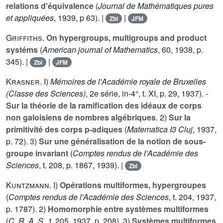
relations d'équivalence
(
Journal de Mathématiques pures
et appliquées
, 1939, p 63). |
|
Zbl
JFM
Griffiths
.
On hypergroups, multigroups and product
systéms
(
American journal of Mathematics
,
60
, 1938, p.
345). |
|
Zbl
JFM
Krasner
. I)
Mémoires de l'Académie royale de Bruxelles
(Classe des Sciences)
, 2e série, in-4°, t.
XI
, p. 29, 1937). -
Sur la théorie de la ramification des idéaux de corps
non galoisiens de nombres algébriques
. 2)
Sur la
primitivité des corps p-adiques
(
Matematica I3 Cluj
, 1937,
p. 72). 3)
Sur une généralisation de la notion de sous-
groupe invariant
(
Comptes rendus de l'Académie des
Sciences
, t.
208
, p. 1867, 1939). |
Zbl
Kuntzmann
. I)
Opérations multiformes, hypergroupes
(
Comptes rendus de l'Académie des Sciences
, t.
204
, 1937,
p. 1787). 2)
Homomorphie entre systèmes multiformes
(
C. R. A. S.
, t.
205
, 1937, p. 208). 3)
Systèmes multiformes