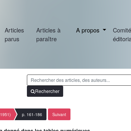
Articles
Articles à
A propos
Comit
parus
paraître
éditoria
Rechercher
(1951)
p. 161-186
Suivant
ang donné dans les tables numériques