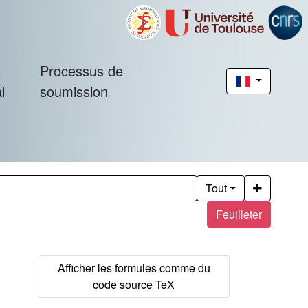
é
Processus de
l
soumission
Tout
Feuilleter