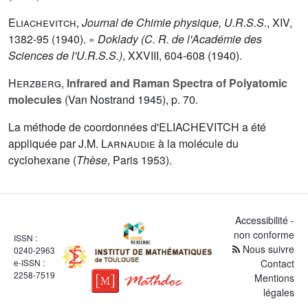
Eliachevitch
,
Journal de Chimie physique, U.R.S.S.
,
XIV
,
1382-95 (1940). »
Doklady (C. R. de l'Académie des
Sciences de l'U.R.S.S.)
,
XXVIII
, 604-608 (1940).
Herzberg
,
Infrared and Raman Spectra of Polyatomic
molecules
(Van Nostrand 1945), p. 70.
La méthode de coordonnées d'ELIACHEVITCH a été
appliquée par
J.M. Larnaudie
à la molécule du
cyclohexane (
Thèse
, Paris 1953).
Accessibilité -
non conforme
ISSN :
Nous suivre
0240-2963
e-ISSN :
Contact
2258-7519
Mentions
légales