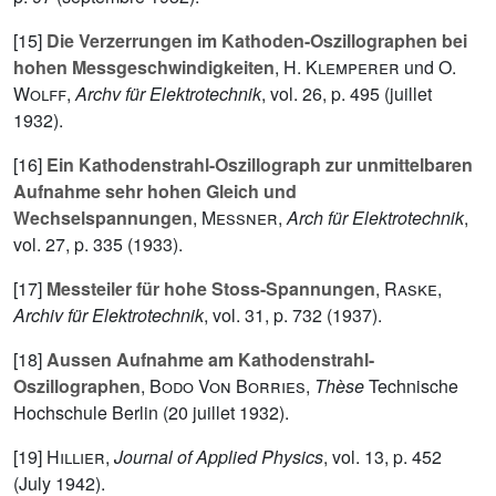
[15]
Die Verzerrungen im Kathoden-Oszillographen bei
hohen Messgeschwindigkeiten
,
H. Klemperer
und
O.
Wolff
,
Archv für Elektrotechnik
, vol.
26
, p. 495 (juillet
1932).
[16]
Ein Kathodenstrahl-Oszillograph zur unmittelbaren
Aufnahme sehr hohen Gleich und
Wechselspannungen
,
Messner
,
Arch für Elektrotechnik
,
vol.
27
, p. 335 (1933).
[17]
Messteiler für hohe Stoss-Spannungen
,
Raske
,
Archiv für Elektrotechnik
, vol.
31
, p. 732 (1937).
[18]
Aussen Aufnahme am Kathodenstrahl-
Oszillographen
,
Bodo Von Borries
,
Thèse
Technische
Hochschule Berlin (20 juillet 1932).
[19]
Hillier
,
Journal of Applied Physics
, vol.
13
, p. 452
(July 1942).