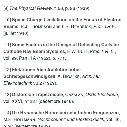
[9]
The Physical Review
, t.
56
, p. 86 (1939).
[10]
Space Charge Limitations on the Focus of Electron
Beams
,
B.J. Thompson
and
L.B. Headrick
,
Proc. I.R.E
.
(juillet 1940).
[11]
Some Factors in the Design of Deflecting Coils for
Cathode Ray Beam Systems
,
E.W. Bull
,
Proc. I. R. E.
,
vol.
99
, Part III A (1952), p. 771.
[12]
Elektronen Vierstrahlöhre hoher
Schreibgeschwindigkeit
,
A. Bigalke
,
Archiv für
Elektrotechnik
33
,2 (1929).
[13]
Distorsion Trapézoïdale
,
Cazalas
,
Onde Électrique
,
vol.
XXVI
, n° 237 (décembre 1946).
[14]
Die Braunsche Röhre bei sehr hohen Frequenzen
,
M.E. Hollmann
,
Hochfrequenz und Elektroakustik
, vol.
40
,
p. 97 (septembre 1932).