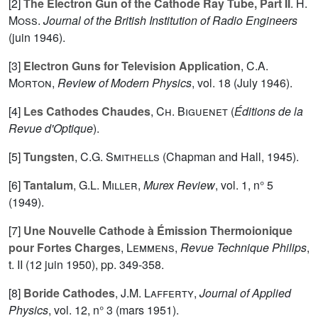
[2]
The Electron Gun of the Cathode Ray Tube, Part II
.
H.
Moss
.
Journal of the British Institution of Radio Engineers
(juin 1946).
[3]
Electron Guns for Television Application
,
C.A.
Morton
,
Review of Modern Physics
, vol.
18
(July 1946).
[4]
Les Cathodes Chaudes
,
Ch. Biguenet
(
Éditions de la
Revue d'Optique
).
[5]
Tungsten
,
C.G. Smithells
(Chapman and Hall, 1945).
[6]
Tantalum
,
G.L. Miller
,
Murex Review
, vol.
1
, n° 5
(1949).
[7]
Une Nouvelle Cathode à Émission Thermoionique
pour Fortes Charges
,
Lemmens
,
Revue Technique Philips
,
t.
II
(12 juin 1950), pp. 349-358.
[8]
Boride Cathodes
,
J.M. Lafferty
,
Journal of Applied
Physics
, vol.
12
, n° 3 (mars 1951).