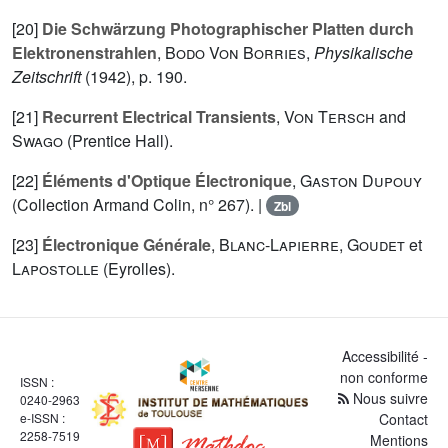
[20]
Die Schwärzung Photographischer Platten durch
Elektronenstrahlen
,
Bodo Von Borries
,
Physikalische
Zeitschrift
(1942), p. 190.
[21]
Recurrent Electrical Transients
,
Von Tersch
and
Swago
(Prentice Hall).
[22]
Éléments d'Optique Électronique
,
Gaston Dupouy
(Collection Armand Colin, n°
267
). |
Zbl
[23]
Électronique Générale
,
Blanc-Lapierre
,
Goudet
et
Lapostolle
(Eyrolles).
Accessibilité -
non conforme
ISSN :
Nous suivre
0240-2963
e-ISSN :
Contact
2258-7519
Mentions