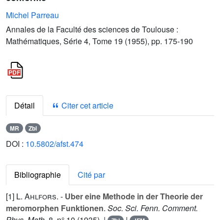
Michel Parreau
Annales de la Faculté des sciences de Toulouse :
Mathématiques, Série 4, Tome 19 (1955), pp. 175-190
Détail
Citer cet article
MR
Zbl
DOI :
10.5802/afst.474
Bibliographie
Cité par
[1]
L. Ahlfors
. -
Uber eine Methode in der Theorie der
meromorphen Funktionen
.
Soc. Sci. Fenn. Comment.
Phys. Math.
8
, n° 10 (1935). |
|