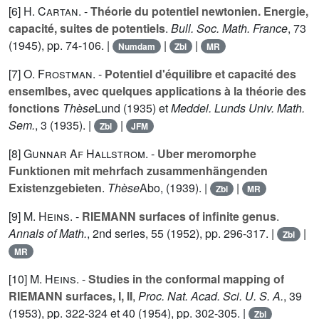
[6]
H. Cartan
. -
Théorie du potentiel newtonien. Energie,
capacité, suites de potentiels
.
Bull. Soc. Math. France
,
73
(1945), pp. 74-106. |
|
|
Numdam
Zbl
MR
[7]
O. Frostman
. -
Potentiel d'équilibre et capacité des
ensemlbes, avec quelques applications à la théorie des
fonctions
Thèse
Lund (1935) et
Meddel. Lunds Univ. Math.
Sem.
,
3
(1935). |
|
Zbl
JFM
[8]
Gunnar Af Hallstrom
. -
Uber meromorphe
Funktionen mit mehrfach zusammenhängenden
Existenzgebieten
.
Thèse
Abo, (1939). |
|
Zbl
MR
[9]
M. Heins
. -
RIEMANN surfaces of infinite genus
.
Annals of Math.
, 2nd series,
55
(1952), pp. 296-317. |
|
Zbl
MR
[10]
M. Heins
. -
Studies in the conformal mapping of
RIEMANN surfaces, I, II
,
Proc. Nat. Acad. Sci. U. S. A.
,
39
(1953), pp. 322-324 et
40
(1954), pp. 302-305. |
Zbl