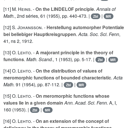
[11]
M. Heins
. -
On the LINDELOF principle
.
Annals of
Math.
, 2nd séries,
61
(1955), pp. 440-473. |
|
Zbl
MR
[12]
S. Johansson
. -
Herstellung automorpher Potentiale
bei beliebiger Hauptkreisgruppen
.
Acta. Soc. Sci. Fenn
,
41
, ns 2, 1912.
[13]
O. Lehto
. -
A majorant principle in the theory of
functions
.
Math. Scand.
,
1
(1953), pp. 5-17. |
|
Zbl
MR
[14]
O. Lehto
. -
On the distribution of values of
meromorphic functions of bounded characteristic
.
Acta
Math.
91
(1954), pp. 87-112. |
|
Zbl
MR
[15]
O. Lehto
. -
On meromorphic functions whose
values lie in a given domain
Ann. Acad. Sci. Fenn.
A, I,
160
(1953). |
|
Zbl
MR
[16]
O. Lehto
. -
On an extension of the concept of
deficiency in the theory of meromorphic functions
.