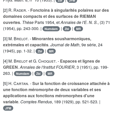
Zbl
JFM
[2]
R. Rader
. -
Fonctoins à singularités polaires sur des
domaines compacts et des surfaces de RIEMAN
ouvertes
.
Thèse
Paris 1954, et
Annales de l'E. N. S.
, (3)
71
(1954), pp. 243-300. |
|
|
Numdam
Zbl
MR
[3]
M. Brelot
. -
Minorantes sousharmoniques,
extrémales et capacités
.
Journal de Math
, 9e série,
24
(1945), pp. 1-32. |
|
Zbl
MR
[4]
M. Brelot
et
G. Choquet
. -
Espaces et lignes de
GREEN
.
Annales de l'Institut FOURIER
,
3
(1951), pp. 199-
263. |
|
|
Numdam
Zbl
MR
[5]
H. Cartan
. -
Sur la fonction de croissance attachée à
une fonction méromorphe de deux variables et ses
applications aux fonctions méromorphes d'une
variable
.
Comptes Rendus
,
189
(1929), pp. 521-523. |
JFM