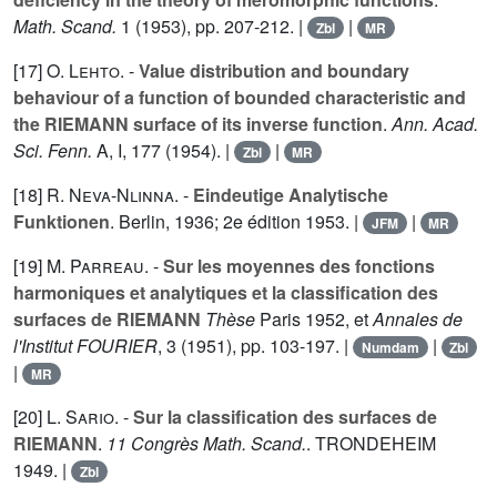
Math. Scand.
1
(1953), pp. 207-212. |
|
Zbl
MR
[17]
O. Lehto
. -
Value distribution and boundary
behaviour of a function of bounded characteristic and
the RIEMANN surface of its inverse function
.
Ann. Acad.
Sci. Fenn.
A, I,
177
(1954). |
|
Zbl
MR
[18]
R. Neva-Nlinna
. -
Eindeutige Analytische
Funktionen
. Berlin, 1936; 2e édition 1953. |
|
JFM
MR
[19]
M. Parreau
. -
Sur les moyennes des fonctions
harmoniques et analytiques et la classification des
surfaces de RIEMANN
Thèse
Paris 1952, et
Annales de
l'Institut FOURIER
,
3
(1951), pp. 103-197. |
|
Numdam
Zbl
|
MR
[20]
L. Sario
. -
Sur la classification des surfaces de
RIEMANN
.
11 Congrès Math. Scand.
. TRONDEHEIM
1949. |
Zbl