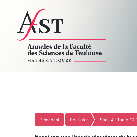
Précédent
Feuilleter
Série 4 : Tome 20 
Essai sur une théorie classique de la c