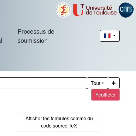
é
Processus de
l
soumission
Tout
Feuilleter