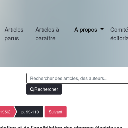
Articles
Articles à
A propos
Comit
parus
paraître
éditoria
Rechercher
(1956)
p. 99-110
Suivant
réation et de l'annihilation des charges électriques