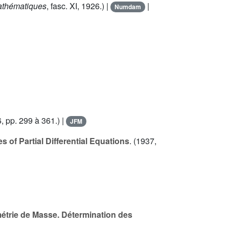
athématiques
, fasc. XI, 1926.) |
|
Numdam
6
, pp. 299 à 361.) |
JFM
 of Partial Differential Equations
. (1937,
étrie de Masse. Détermination des