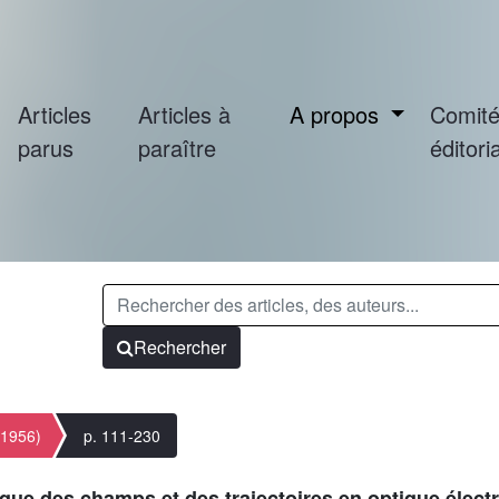
Articles
Articles à
A propos
Comit
parus
paraître
éditoria
Rechercher
(1956)
p. 111-230
ique des champs et des trajectoires en optique élec