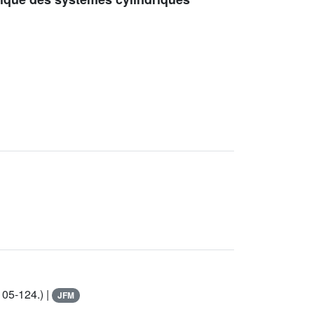
105-124.) |
JFM