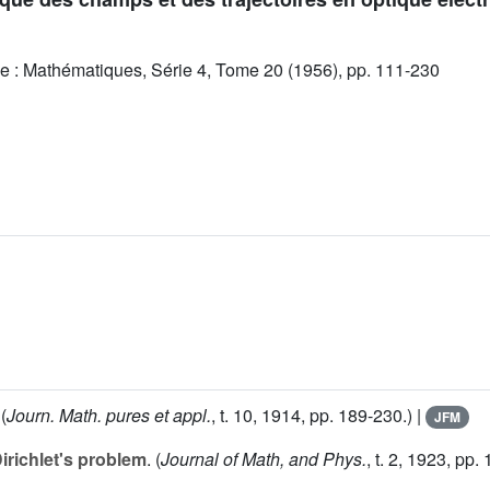
e : Mathématiques, Série 4, Tome 20 (1956), pp. 111-230
 (
Journ. Math. pures et appl.
, t.
10
, 1914, pp. 189-230.) |
JFM
irichlet's problem
. (
Journal of Math, and Phys.
, t.
2
, 1923, pp. 