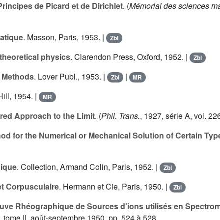
incipes de Picard et de Dirichlet
. (
Mémorial des sciences m
tatique
. Masson, Paris, 1953. |
Zbl
theoretical physics
. Clarendon Press, Oxford, 1952. |
Zbl
n Methods
. Lover Publ., 1953. |
|
Zbl
MR
ill, 1954. |
MR
red Approach to the Limit
. (
Phil. Trans.
, 1927, série A, vol.
22
od for the Numerical or Mechanical Solution of Certain Types
nique
. Collection, Armand Colin, Paris, 1952. |
Zbl
et Corpusculaire
. Hermann et Cie, Paris, 1950. |
Zbl
cuve Rhéographique de Sources d'ions utilisés en Spectrom
, tome
II
, août-septembre 1950, pp. 524 à 528.