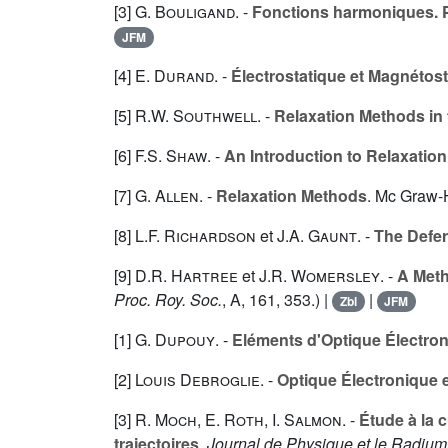
[3]
G. Bouligand
. -
Fonctions harmoniques. Pr
JFM
[4]
E. Durand
. -
Électrostatique et Magnétos
[5]
R.W. Southwell
. -
Relaxation Methods in 
[6]
F.S. Shaw
. -
An Introduction to Relaxatio
[7]
G. Allen
. -
Relaxation Methods
. Mc Graw-H
[8]
L.F. Richardson
et
J.A. Gaunt
. -
The Defer
[9]
D.R. Hartree
et
J.R. Womersley
. -
A Meth
Proc. Roy. Soc.
, A,
161
, 353.) |
|
Zbl
JFM
[1]
G. Dupouy
. -
Eléments d'Optique Électro
[2]
Louis Debroglie
. -
Optique Électronique 
[3]
R. Moch
,
E. Roth
,
I. Salmon
. -
Étude à la 
trajectoires
.
Journal de Physique et le Radium