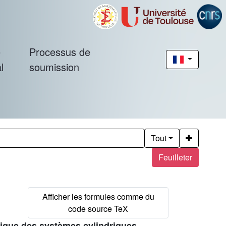
é
Processus de
l
soumission
Tout
Feuilleter
trique des systèmes cylindriques