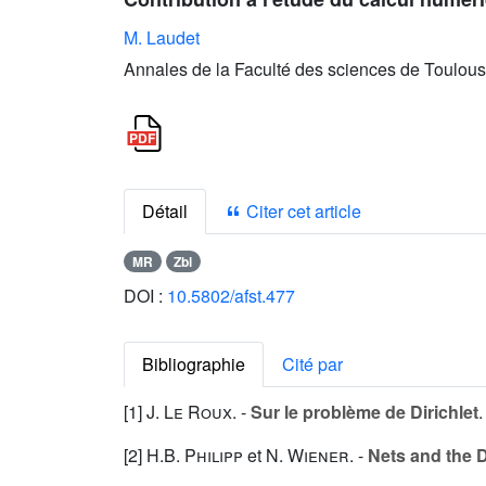
M. Laudet
Annales de la Faculté des sciences de Toulous
Détail
Citer cet article
MR
Zbl
DOI :
10.5802/afst.477
Bibliographie
Cité par
[1]
J. Le Roux
. -
Sur le problème de Dirichlet
.
[2]
H.B. Philipp
et
N. Wiener
. -
Nets and the D