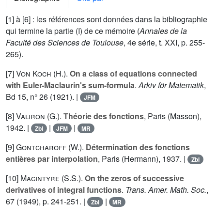
[1] à [6] : les références sont données dans la bibliographie
qui termine la partie (I) de ce mémoire (
Annales de la
Faculté des Sciences de Toulouse
, 4e série, t.
XXI
, p. 255-
265).
[7]
Von Koch (H.
).
On a class of equations connected
with Euler-Maclaurin's sum-formula
.
Arkiv för Matematik
,
Bd
15
, n° 26 (1921). |
JFM
[8]
Valiron (G.
).
Théorie des fonctions
, Paris (Masson),
1942. |
|
|
Zbl
JFM
MR
[9]
Gontcharoff (W.
).
Détermination des fonctions
entières par interpolation
, Paris (Hermann), 1937. |
Zbl
[10]
Macintyre (S.S.
).
On the zeros of successive
derivatives of integral functions
.
Trans. Amer. Math. Soc.
,
67
(1949), p. 241-251. |
|
Zbl
MR