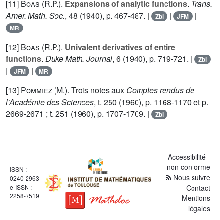
[11]
Boas (R.P.
).
Expansions of analytic functions
.
Trans.
Amer. Math. Soc.
,
48
(1940), p. 467-487. |
|
|
Zbl
JFM
MR
[12]
Boas (R.P.
).
Univalent derivatives of entire
functions
.
Duke Math. Journal
,
6
(1940), p. 719-721. |
Zbl
|
|
JFM
MR
[13]
Pommiez (M.
). Trois notes aux
Comptes rendus de
l'Académie des Sciences
, t.
250
(1960), p. 1168-1170 et p.
2669-2671 ; t.
251
(1960), p. 1707-1709. |
Zbl
Accessibilité -
non conforme
ISSN :
Nous suivre
0240-2963
e-ISSN :
Contact
2258-7519
Mentions
légales