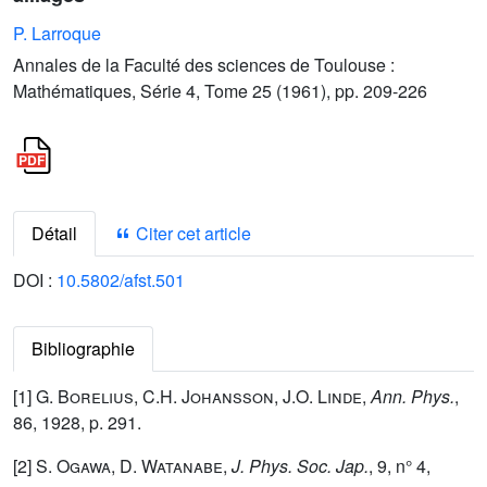
P. Larroque
Annales de la Faculté des sciences de Toulouse :
Mathématiques, Série 4, Tome 25 (1961), pp. 209-226
Détail
Citer cet article
DOI :
10.5802/afst.501
Bibliographie
[1]
G. Borelius
,
C.H. Johansson
,
J.O. Linde
,
Ann. Phys.
,
86
, 1928, p. 291.
[2]
S. Ogawa
,
D. Watanabe
,
J. Phys. Soc. Jap.
,
9
, n° 4,