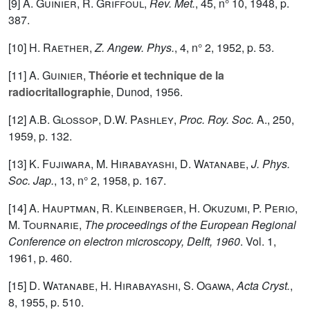
[9]
A. Guinier
,
R. Griffoul
,
Rev. Met.
,
45
, n° 10, 1948, p.
387.
[10]
H. Raether
,
Z. Angew. Phys.
,
4
, n° 2, 1952, p. 53.
[11]
A. Guinier
,
Théorie et technique de la
radiocritallographie
, Dunod, 1956.
[12]
A.B. Glossop
,
D.W. Pashley
,
Proc. Roy. Soc.
A.,
250
,
1959, p. 132.
[13]
K. Fujiwara
,
M. Hirabayashi
,
D. Watanabe
,
J. Phys.
Soc. Jap.
,
13
, n° 2, 1958, p. 167.
[14]
A. Hauptman
,
R. Kleinberger
,
H. Okuzumi
,
P. Perio
,
M. Tournarie
,
The proceedings of the European Regional
Conference on electron microscopy, Delft, 1960
. Vol.
1
,
1961, p. 460.
[15]
D. Watanabe
,
H. Hirabayashi
,
S. Ogawa
,
Acta Cryst.
,
8
, 1955, p. 510.