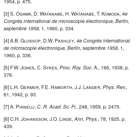
1954, p. 475.
[3]
S. Ogawa
,
D. Watanabe
,
H. Watanabe
,
T. Komoda
,
4e
Congrès international de microscopie électronique, Berlin,
septembre 1958
,
1
, 1960, p. 334.
[4]
A.B. Glossop
,
D.W. Pashley
,
4e Congrès international
de microscopie électronique, Berlin, septembre 1958
,
1
,
1960, p. 336.
[5]
F.W. Jones
,
C. Sykes
,
Proc. Roy. Soc.
A.,
166
, 1938, p.
376.
[6]
L.H. Germer
,
F.E. Haworth
,
J.J. Lander
,
Phys. Rev.
,
61
, 1942, p. 93.
[7]
A. Pianelli
,
C. R. Acad. Sc. Fr.
,
248
, 1959, p. 2475.
[8]
C.H. Johansson
,
J.O. Linde
,
Ann. Phys.
,
78
, 1925, p.
439.