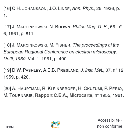
[16]
C.H. Johansson
,
J.O. Linde
,
Ann. Phys.
,
25
, 1936, p.
1.
[17]
J. Marcinkowski
,
N. Brown
,
Philos Mag. G. B.
,
66
, n°
6, 1961, p. 811.
[18]
J. Marcinkowski
,
M. Fisher
,
The proceedings of the
European Regional Conference on electron microscopy,
Delft, 1960
. Vol.
1
, 1961, p. 400.
[19]
D.W. Pashley
,
A.E.B. Presland
,
J. Inst. Met.
,
87
, n° 12,
1959, p. 428.
[20]
A. Hauptman
,
R. Kleinberger
,
H. Okuzumi
,
P. Perio
,
M. Tournarie
,
Rapport C.E.A., Microcarte
, n° 1955, 1961.
Accessibilité -
non conforme
ISSN :