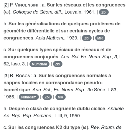
[2]
P. Vincensini
: a.
Sur les réseaux et les congruences
(ω)
.
Colloque de Géom. diff.
, Louvain, 1961. |
Zbl
h.
Sur les généralisations de quelques problèmes de
géométrie différentielle et sur certains cycles de
congruences
,
Acta Mathem.
, 1939. |
|
Zbl
MR
c.
Sur quelques types spéciaux de réseaux et de
congruences conjugués
.
Ann. Sci. Fe. Norm. Sup., 3
, t.
62
, fasc. 3. |
|
Numdam
Zbl
[3]
R. Rosca
: a.
Sur les congruences normales à
nappes focales en correspondance pseudo-
isométrique
.
Ann. Sci., Ec. Norm. Sup.
, 3e Série, t.
83
,
1966. |
|
|
Numdam
Zbl
MR
h.
Despre o clasă de congruente dublu ciclice
.
Analele
Ac. Rep. Pop. Române
, T.
III
, 9, 1950.
c.
Sur les congruences K2 du type (ω)
.
Rev. Roum. de