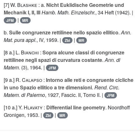
[7]
W. Blashke
: a.
Nicht Euklidische Geometrie und
Mechanik I, II, III
Hamb. Math. Einzelschr.
,
34
Heft (1942). |
|
JFM
MR
b.
Sulle congruenze rettilinee nello spazio ellitico
.
Ann.
Mat. pura appl.
,
IV
, 1959. |
|
Zbl
MR
[8 a.]
L. Bianchi
:
Sopra alcune classi di congruenze
rettilinee negli spazi di curvatura costante
.
Ann. di
Matem.
(
3
), 1964. |
JFM
[9 a.]
R. Calapso
:
Intorno alle reti e congruente cicliche
in uno Spazio ellitico a tre dimensioni
.
Rend. Circ.
Matem. di Palermo
, 1927, Fascic. II, Tomo
II
. |
JFM
[10 a.]
Y. Hlavaty
:
Differential line geometry
. Noordhoff
Gronigen, 1953. |
|
Zbl
MR