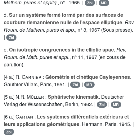
Mathem. pures et appliq.
, n° , 1965. |
|
Zbl
MR
d.
Sur un système fermé formé par des surfaces de
courbure riemannienne nulle de l'espace elliptique
.
Rev.
Roum. de Mathem. pures et app.
, n°
3
, 1967 (Sous presse).
|
Zbl
e.
On isotropie congruences in the elliptic spac
.
Rev.
Roum. de Math. pures et appl.
, n°
11
, 1967 (en cours de
parution).
[4 a.]
R. Garnier
:
Géométrie et cinétique Cayleyennes
.
Gauthier-Villars, Paris, 1951. |
|
Zbl
MR
[5 a.]
N.R. Müller
:
Sphärische kinematik
. Deutscher
Verlag der Wissenschaften, Berlin, 1962. |
|
Zbl
MR
[6 a.]
Cartan
:
Les systèmes différentiels extérieurs et
leurs applications géométriques
. Hermann, Paris, 1945. |
Zbl