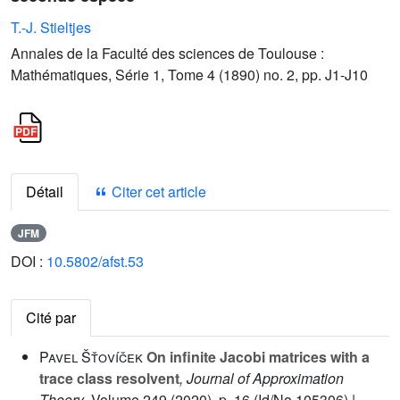
T.-J. Stieltjes
Annales de la Faculté des sciences de Toulouse :
Mathématiques, Série 1, Tome 4 (1890) no. 2, pp. J1-J10
Détail
Citer cet article
JFM
DOI :
10.5802/afst.53
Cité par
Pavel Šťovíček
On infinite Jacobi matrices with a
trace class resolvent
, Journal of Approximation
Theory
, Volume 249
(2020), p. 16 (Id/No 105306) |