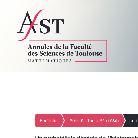
Feuilleter
Série 5 : Tome S2 (1980)
p. 
Un probabiliste disciple de Malebranc