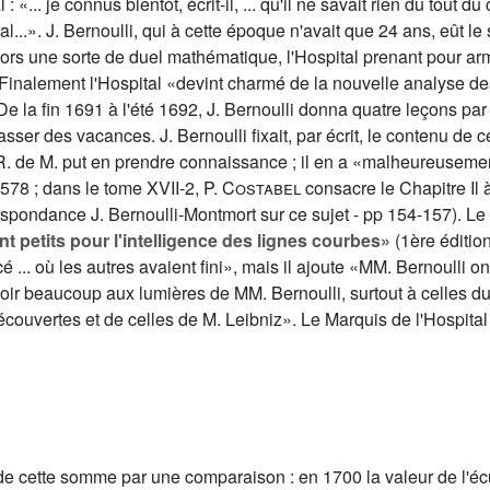
«... je connus bientôt, écrit-il, ... qu'il ne savait rien du tout du
al...». J. Bernoulli, qui à cette époque n'avait que 24 ans, eût le
alors une sorte de duel mathématique, l'Hospital prenant pour a
inalement l'Hospital «devint charmé de la nouvelle analyse des in
 De la fin 1691 à l'été 1692, J. Bernoulli donna quatre leçons p
ser des vacances. J. Bernoulli fixait, par écrit, le contenu de 
R. de M. put en prendre connaissance ; il en a «malheureusemen
578 ; dans le tome
XVII
-2,
P. Costabel
consacre le Chapitre Il 
rrespondance J. Bernoulli-Montmort sur ce sujet - pp 154-157). Le
t petits pour l'intelligence des lignes courbes»
(1ère éditio
.. où les autres avaient fini», mais il ajoute «MM. Bernoulli on
evoir beaucoup aux lumières de MM. Bernoulli, surtout à celles 
écouvertes et de celles de M. Leibniz». Le Marquis de l'Hospital a
e cette somme par une comparaison : en 1700 la valeur de l'écu é