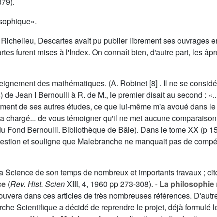
879).
losophique».
 Richelieu, Descartes avait pu publier librement ses ouvrages en
rtes furent mises à l'Index. On connaît bien, d'autre part, les â
seignement des mathématiques. (A. Robinet [8] . Il ne se consi
 de Jean I Bernoulli à R. de M., le premier disait au second : «.
ncement de ses autres études, ce que lui-même m'a avoué dans le t
a chargé... de vous témoigner qu'il ne met aucune comparaison en
du Fond Bernoulli. Bibliothèque de Bâle). Dans le tome
XX
(p 15
question et souligne que Malebranche ne manquait pas de compé
 Science de son temps de nombreux et importants travaux ; cito
ce
(
Rev. Hist. Scien
XIII
, 4, 1960 pp 273-308). -
La philosophie
ouvera dans ces articles de très nombreuses références. D'autre
che Scientifique a décidé de reprendre le projet, déjà formulé