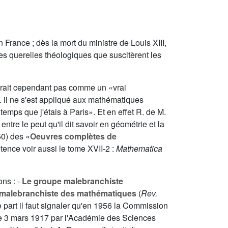
 France ; dès la mort du ministre de Louis XIII,
pres querelles théologiques que suscitèrent les
dérait cependant pas comme un «vrai
.. il ne s'est appliqué aux mathématiques
emps que j'étais à Paris». Et en effet R. de M.
tre le peut qu'il dit savoir en géométrie et la
0) des «
Oeuvres complètes de
tence voir aussi le tome
XVII
-2 :
Mathematica
ns : -
Le groupe malebranchiste
 malebranchiste des mathématiques
(
Rev.
 part il faut signaler qu'en 1956 la Commission
 le 3 mars 1917 par l'Académie des Sciences