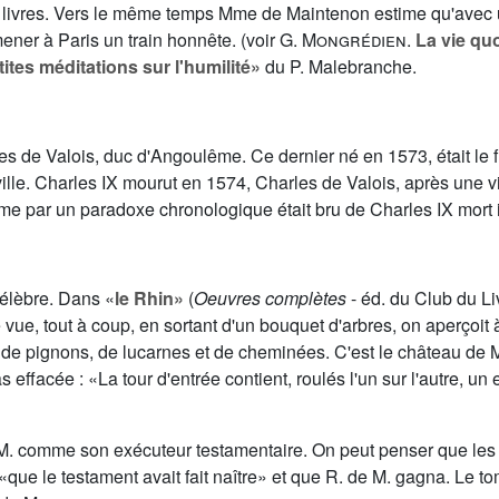
livres. Vers le même temps Mme de Maintenon estime qu'avec un
ener à Paris un train honnête. (voir
G. Mongrédien
.
La vie qu
tites méditations sur l'humilité»
du P. Malebranche.
de Valois, duc d'Angoulême. Ce dernier né en 1573, était le fils
ville. Charles IX mourut en 1574, Charles de Valois, après une 
par un paradoxe chronologique était bru de Charles IX mort il
célèbre. Dans «
le Rhin»
(
Oeuvres complètes
- éd. du Club du L
 de vue, tout à coup, en sortant d'un bouquet d'arbres, on aperçoi
s, de pignons, de lucarnes et de cheminées. C'est le château d
s effacée : «La tour d'entrée contient, roulés l'un sur l'autre, 
 comme son exécuteur testamentaire. On peut penser que les sou
«que le testament avait fait naître» et que R. de M. gagna. Le 