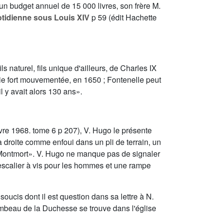
 budget annuel de 15 000 livres, son frère M.
otidienne sous Louis XIV
p 59 (édit Hachette
 naturel, fils unique d'ailleurs, de Charles IX
vie fort mouvementée, en 1650 ; Fontenelle peut
 y avait alors 130 ans».
ivre 1968. tome
6
p 207), V. Hugo le présente
t à droite comme enfoui dans un pli de terrain, un
e Montmort». V. Hugo ne manque pas de signaler
un escalier à vis pour les hommes et une rampe
cis dont il est question dans sa lettre à N.
tombeau de la Duchesse se trouve dans l'église