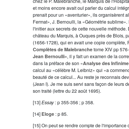
chez le P. Malebranche, le Marquis de l'Hospital : 
et moins encore avait ouï parler du calcul intégr
prenait pour un «aventurier», ils organisèrent 
Fermat», J. Bernoulli, la «Géométrie sublime». F
l'initier aux secrets de cette nouvelle méthode.
château du Marquis, à Ouques près de Blois, pas
(1656-1728), qui en avait une copie complète, 
Complètes de Malebranche
tome
XIV
pp 576-
Jean Bernoulli»
, il y fait un examen de la co
dans la préface de son «
Analyse des Infinimen
calcul au «célèbre M. Leibniz» qui «a commencé .
beauté de ce calcul... Au reste je reconnais d
(Jean I). Je me suis servi sans façon de leurs d
son traité (lettre du 22 août 1695).
[13]
Essay
: p 355-356 ; p 358.
[14]
Eloge
: p 85.
[15] On peut se rendre compte de l'importance d