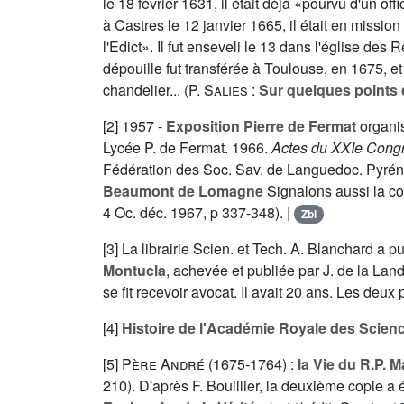
le 18 février 1631, il était déjà «pourvu d'un o
à Castres le 12 janvier 1665, il était en missio
l'Edict». Il fut enseveli le 13 dans l'église de
dépouille fut transférée à Toulouse, en 1675, e
chandelier... (
P. Salies
:
Sur quelques points 
[2] 1957 -
Exposition Pierre de Fermat
organis
Lycée P. de Fermat. 1966.
Actes du XXIe Congrè
Fédération des Soc. Sav. de Languedoc. Pyr
Beaumont de Lomagne
Signalons aussi la c
4 Oc. déc. 1967, p 337-348). |
Zbl
[3] La librairie Scien. et Tech. A. Blanchard a 
Montucla
, achevée et publiée par J. de la Land
se fit recevoir avocat. Il avait 20 ans. Les de
[4]
Histoire de l'Académie Royale des Scien
[5]
Père André
(1675-1764) :
la Vie du R.P. 
210). D'après F. Bouillier, la deuxième copie a 