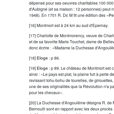
dépensé pour ses oeuvres charitables 100 000 
d'Aubigné (et sa maison : 12 personnes) peut m
1948). En 1701
R. De M
fit une édition des «
Pe
[16] Montmort est à 24 km au sud d'Epernay.
[17] Charlotte de Montmorency, veuve de Charles 
et de sa favorite Marie Touchet, dame de Belle
donc écrire : «Madame la Duchesse d'Angoulême 
[18]
Eloge
: p 86.
[19]
Eloge
: p 89. Le château de Montmort est 
ainsi : «Le pays est plat, la plaine fuit à perte
ravissant tohu-bohu de tourelles, de girouette
une de ses originalités que la Révolution n'a pa
pour les chevaux».
[20] La Duchesse d'Angoulême désigna R. de M.
Bernoulli sont en rapport avec les deux procès 