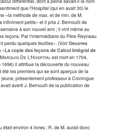
 calcul différentiel, dont à peine savait-il le nom
 sentiment que l'Hospital (qui en avait 30) le
rme «la méthode de max. et de min. de M.
finiment petits» et il pria J. Bernoulli de
ar semaine à son nouvel ami ; il vint même au
ces leçons. Par l'intermédiaire du Père Reyneau
t perdu quelques feuilles». (Voir
Oeuvres
à «
La copie des leçons de Calcul Intégral de
Marquis De L'Hospital
est mort en 1704,
n 1696) il attribue la découverte du nouveau
t été les premiers qui se sont aperçus de la
du jeune, présentement professeur à Croningue
vait averti J. Bernoulli de la publication de
tait environ 4 livres ; R. de M. aurait donc