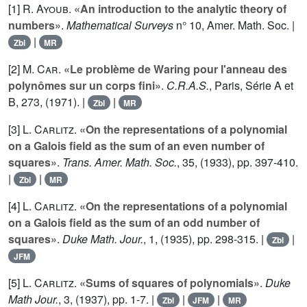
[1]
R. Ayoub
.
«An introduction to the analytic theory of
numbers»
.
Mathematical Surveys
n°
10
, Amer. Math. Soc. |
|
Zbl
MR
[2]
M. Car
.
«Le problème de Waring pour l'anneau des
polynômes sur un corps fini»
.
C.R.A.S.
, Paris, Série A et
B,
273
, (1971). |
|
Zbl
MR
[3]
L. Carlitz
.
«On the representations of a polynomial
on a Galois field as the sum of an even number of
squares»
.
Trans. Amer. Math. Soc.
,
35
, (1933), pp. 397-410.
|
|
Zbl
MR
[4]
L. Carlitz
.
«On the representations of a polynomial
on a Galois field as the sum of an odd number of
squares»
.
Duke Math. Jour.
,
1
, (1935), pp. 298-315. |
|
Zbl
JFM
[5]
L. Carlitz
.
«Sums of squares of polynomials»
.
Duke
Math Jour.
,
3
, (1937), pp. 1-7. |
|
|
Zbl
JFM
MR