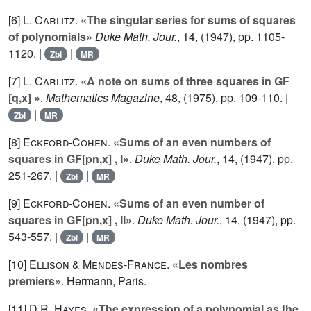
[6]
L. Carlitz
.
«The singular series for sums of squares
of polynomials»
Duke Math. Jour.
,
14
, (1947), pp. 1105-
1120. |
|
Zbl
MR
[7]
L. Carlitz
.
«A note on sums of three squares in GF
[q,x] »
.
Mathematics Magazine
,
48
, (1975), pp. 109-110. |
|
Zbl
MR
[8]
Eckford-Cohen
.
«Sums of an even numbers of
squares in GF[pn,x] , I»
.
Duke Math. Jour.
,
14
, (1947), pp.
251-267. |
|
Zbl
MR
[9]
Eckford-Cohen
.
«Sums of an even number of
squares in GF[pn,x] , II»
.
Duke Math. Jour.
,
14
, (1947), pp.
543-557. |
|
Zbl
MR
[10]
Ellison
&
Mendes-France
.
«Les nombres
premiers»
. Hermann, Paris.
[11]
D.R. Hayes
.
«The expression of a polynomial as the