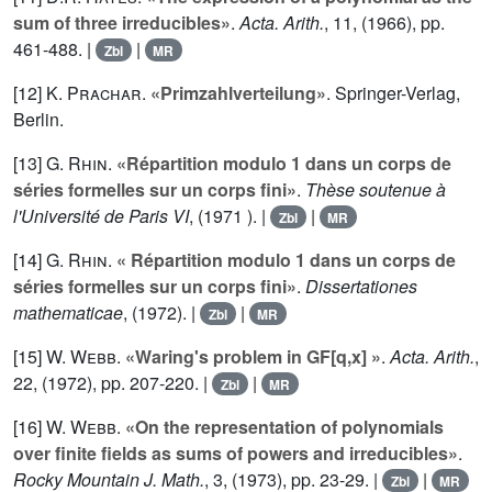
sum of three irreducibles»
.
Acta. Arith.
,
11
, (1966), pp.
461-488. |
|
Zbl
MR
[12]
K. Prachar
.
«Primzahlverteilung»
. Springer-Verlag,
Berlin.
[13]
G. Rhin
.
«Répartition modulo 1 dans un corps de
séries formelles sur un corps fini»
.
Thèse soutenue à
l'Université de Paris VI
, (1971 ). |
|
Zbl
MR
[14]
G. Rhin
.
« Répartition modulo 1 dans un corps de
séries formelles sur un corps fini»
.
Dissertationes
mathematicae
, (1972). |
|
Zbl
MR
[15]
W. Webb
.
«Waring's problem in GF[q,x] »
.
Acta. Arith.
,
22
, (1972), pp. 207-220. |
|
Zbl
MR
[16]
W. Webb
.
«On the representation of polynomials
over finite fields as sums of powers and irreducibles»
.
Rocky Mountain J. Math.
,
3
, (1973), pp. 23-29. |
|
Zbl
MR