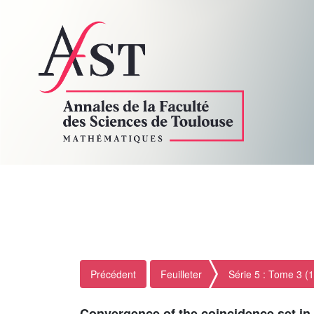
Précédent
Feuilleter
Série 5 : Tome 3 (
Convergence of the coincidence set in