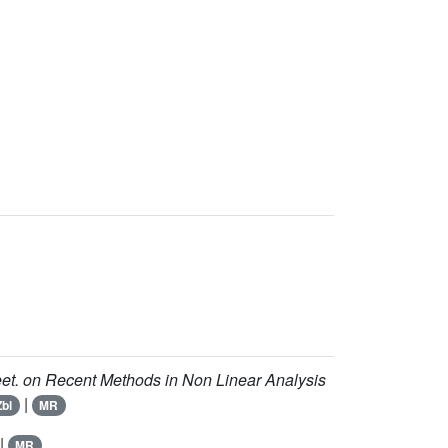
Meet. on Recent Methods in Non Linear Analysis
|
Zbl
MR
|
MR