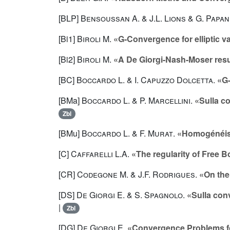
[BLP]
Bensoussan A.
&
J.L. Lions
&
G. Papan
[Bi1]
Biroli M.
«G-Convergence for elliptic va
[Bi2]
Biroli M.
«A De Giorgi-Nash-Moser result
[BC]
Boccardo L.
&
I. Capuzzo Dolcetta
.
«G-
[BMa]
Boccardo L.
&
P. Marcellini
.
«Sulla co
Zbl
[BMu]
Boccardo L.
&
F. Murat
.
«Homogénéisa
[C]
Caffarelli L.A.
«The regularity of Free 
[CR]
Codegone M.
&
J.F. Rodrigues
.
«On the
[DS]
De Giorgi E.
&
S. Spagnolo
.
«Sulla conv
|
Zbl
[DG]
De Giorgi E.
«Convergence Problems fo