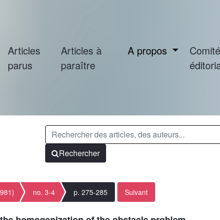
Articles
Articles à
A propos
Comit
parus
paraître
éditoria
Rechercher
1981)
no. 3-4
p. 275-285
Suivant
 the homogenization of the obstacle problem