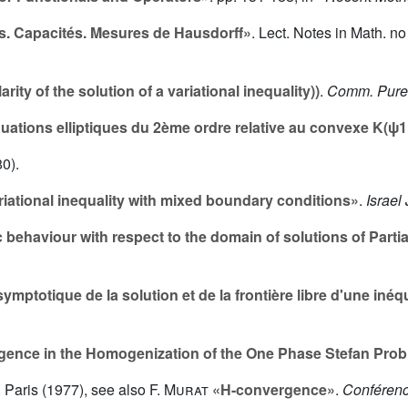
. Capacités. Mesures de Hausdorff»
. Lect. Notes in Math. n
rity of the solution of a variational inequality))
.
Comm. Pure 
uations elliptiques du 2ème ordre relative au convexe K(ψ1
80).
riational inequality with mixed boundary conditions»
.
Israel 
behaviour with respect to the domain of solutions of Partia
mptotique de la solution et de la frontière libre d'une inéq
ence in the Homogenization of the One Phase Stefan Pro
. Paris (1977), see also
F. Murat
«H-convergence»
.
Conférenc