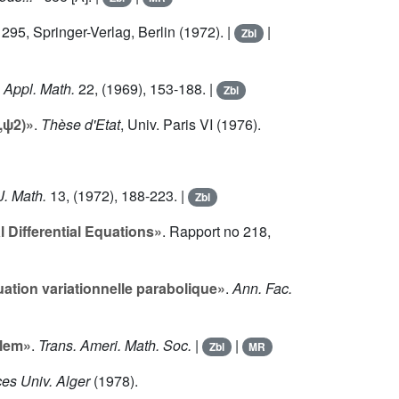
o
295
, Springer-Verlag, Berlin (1972). |
|
Zbl
Appl. Math.
22
, (1969), 153-188. |
Zbl
,ψ2)»
.
Thèse d'Etat
, Univ. Paris VI (1976).
J. Math.
13
, (1972), 188-223. |
Zbl
l Differential Equations»
. Rapport no 218,
uation variationnelle parabolique»
.
Ann. Fac.
blem»
.
Trans. Ameri. Math. Soc.
|
|
Zbl
MR
es Univ. Alger
(1978).