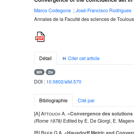
Marco Codegone
;
José-Francisco Rodrigues
Annales de la Faculté des sciences de Toulous
Détail
Citer cet article
MR
Zbl
DOI :
10.5802/afst.570
Bibliographie
Cité par
[A]
Attouch A.
«Convergence des solutions d
(Rome 1978)
Edited by E. De Giorgi, E. Magen
[B]
Beer G.A.
«Hausdorff Metric and Conver