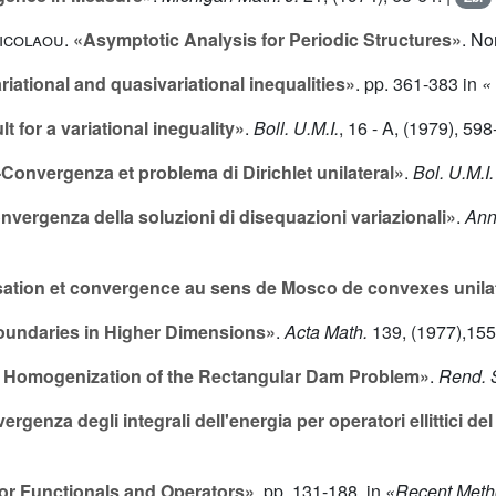
icolaou
.
«Asymptotic Analysis for Periodic Structures»
. No
riational and quasivariational inequalities»
. pp. 361-383 in
«
 for a variational ineguality»
.
Boll. U.M.I.
,
16
- A, (1979), 598
Convergenza et problema di Dirichlet unilateral»
.
Bol. U.M.I.
nvergenza della soluzioni di disequazioni variazionali»
.
Anna
tion et convergence au sens de Mosco de convexes unila
Boundaries in Higher Dimensions»
.
Acta Math.
139
, (1977),155
 Homogenization of the Rectangular Dam Problem»
.
Rend. 
ergenza degli integrali dell'energia per operatori ellittici de
r Functionals and Operators»
. pp. 131-188, in
«Recent Metho