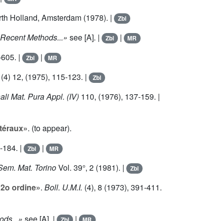
rth Holland, Amsterdam (1978). |
Zbl
 Recent Methods...»
see [A]. |
|
Zbl
MR
-605. |
|
Zbl
MR
(4)
12
, (1975), 115-123. |
Zbl
li Mat. Pura Appl. (IV)
110
, (1976), 137-159. |
téraux»
. (to appear).
-184. |
|
Zbl
MR
Sem. Mat. Torino
Vol.
39
°, 2 (1981). |
Zbl
l 2o ordine»
.
Boll. U.M.I.
(4),
8
(1973), 391-411.
ds...»
see [A]. |
|
Zbl
MR