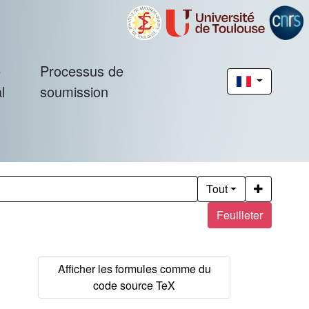
é
Processus de
l
soumission
Tout
Feuilleter