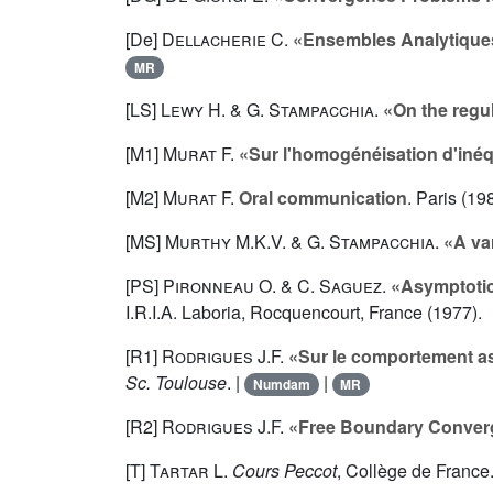
[De]
Dellacherie C.
«Ensembles Analytiques
MR
[LS]
Lewy H.
&
G. Stampacchia
.
«On the regula
[M1]
Murat F.
«Sur l'homogénéisation d'inéq
[M2]
Murat F.
Oral communication
. Paris (19
[MS]
Murthy M.K.V.
&
G. Stampacchia
.
«A va
[PS]
Pironneau O.
&
C. Saguez
.
«Asymptotic 
I.R.I.A. Laboria, Rocquencourt, France (1977).
[R1]
Rodrigues J.F.
«Sur le comportement asy
Sc. Toulouse
. |
|
Numdam
MR
[R2]
Rodrigues J.F.
«Free Boundary Converg
[T]
Tartar L.
Cours Peccot
, Collège de France