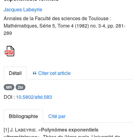
Jacques Labeyrie
Annales de la Faculté des sciences de Toulouse :
Mathématiques, Série 5, Tome 4 (1982) no. 3-4, pp. 281-
289
Détail
Citer cet article
MR
Zbl
DOI :
10.5802/afst.583
Bibliographie
Cité par
[1]
J. Labeyrie
.
«Polynômes exponentiels
ultramétriques»
.
Thèse de 3ème cycle
, Université de