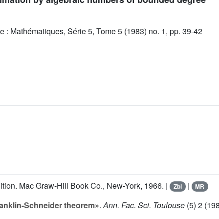
e : Mathématiques, Série 5, Tome 5 (1983) no. 1, pp. 39-42
dition. Mac Graw-Hill Book Co., New-York, 1966. |
|
Zbl
MR
Franklin-Schneider theorem»
.
Ann. Fac. Sci. Toulouse
(5)
2
(198