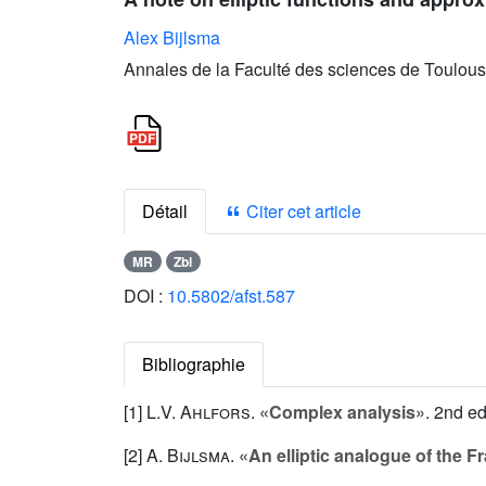
Alex Bijlsma
Annales de la Faculté des sciences de Toulous
Détail
Citer cet article
MR
Zbl
DOI :
10.5802/afst.587
Bibliographie
[1]
L.V. Ahlfors
.
«Complex analysis»
. 2nd e
[2]
A. Bijlsma
.
«An elliptic analogue of the 