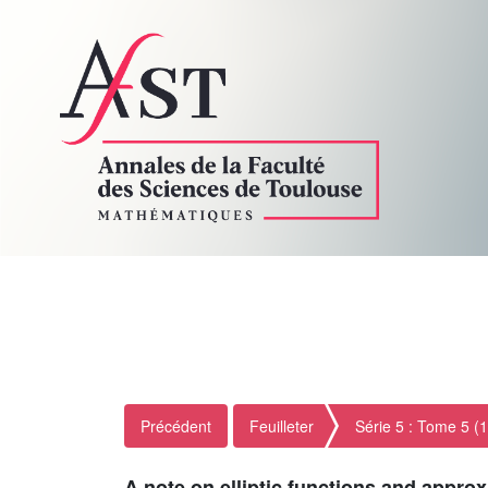
Précédent
Feuilleter
Série 5 : Tome 5 (
A note on elliptic functions and appr