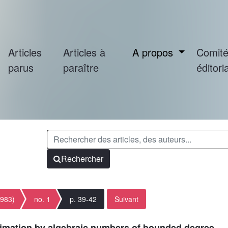
Articles
Articles à
A propos
Comit
parus
paraître
éditoria
Rechercher
1983)
no. 1
p. 39-42
Suivant
oximation by algebraic numbers of bounded degree