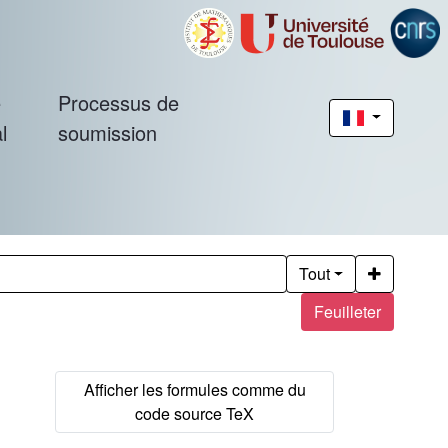
é
Processus de
l
soumission
Tout
Feuilleter