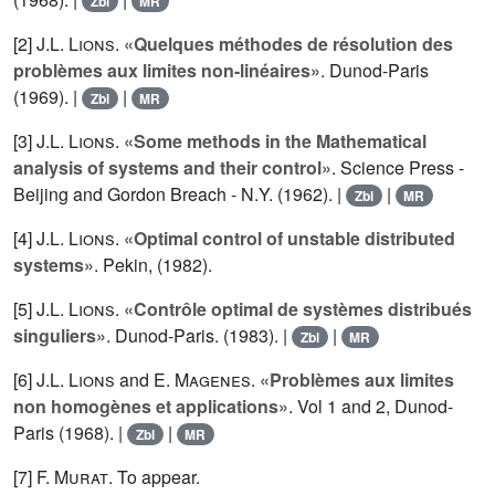
Zbl
MR
[2]
J.L. Lions
.
«Quelques méthodes de résolution des
problèmes aux limites non-linéaires»
. Dunod-Paris
(1969). |
|
Zbl
MR
[3]
J.L. Lions
.
«Some methods in the Mathematical
analysis of systems and their control»
. Science Press -
Beijing and Gordon Breach - N.Y. (1962). |
|
Zbl
MR
[4]
J.L. Lions
.
«Optimal control of unstable distributed
systems»
. Pekin, (1982).
[5]
J.L. Lions
.
«Contrôle optimal de systèmes distribués
singuliers»
. Dunod-Paris. (1983). |
|
Zbl
MR
[6]
J.L. Lions
and
E. Magenes
.
«Problèmes aux limites
non homogènes et applications»
. Vol
1
and
2
, Dunod-
Paris (1968). |
|
Zbl
MR
[7]
F. Murat
. To appear.