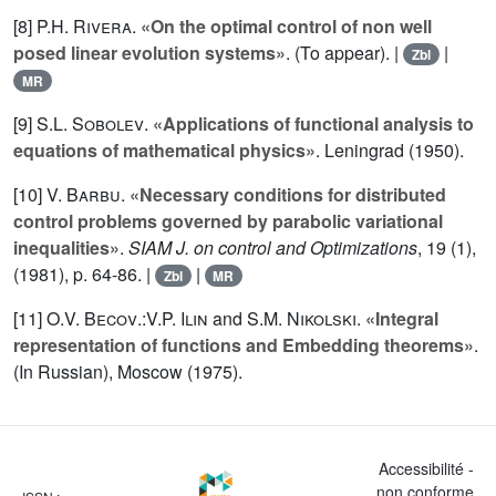
[8]
P.H. Rivera
.
«On the optimal control of non well
posed linear evolution systems»
. (To appear). |
|
Zbl
MR
[9]
S.L. Sobolev
.
«Applications of functional analysis to
equations of mathematical physics»
. Leningrad (1950).
[10]
V. Barbu
.
«Necessary conditions for distributed
control problems governed by parabolic variational
inequalities»
.
SIAM J. on control and Optimizations
,
19
(1),
(1981), p. 64-86. |
|
Zbl
MR
[11]
O.V. Becov
.:
V.P. Ilin
and
S.M. Nikolski
.
«Integral
representation of functions and Embedding theorems»
.
(In Russian), Moscow (1975).
Accessibilité -
non conforme