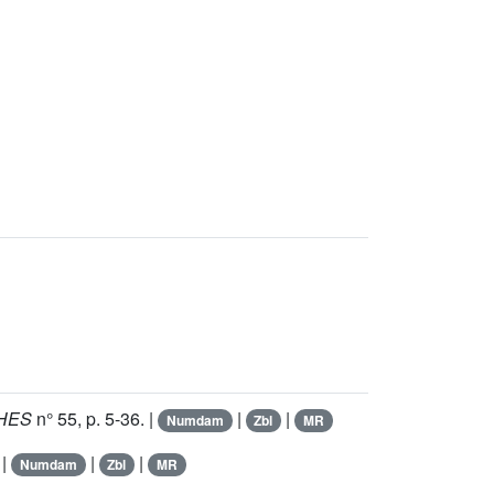
IHES
n°
55
, p. 5-36. |
|
|
Numdam
Zbl
MR
 |
|
|
Numdam
Zbl
MR