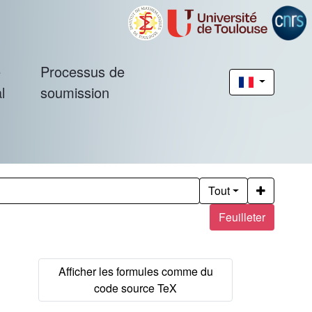
é
Processus de
l
soumission
Tout
Feuilleter