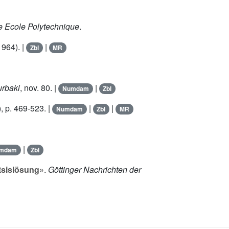
 Ecole Polytechnique
.
964). |
|
Zbl
MR
rbaki
, nov. 80. |
|
Numdam
Zbl
), p. 469-523. |
|
|
Numdam
Zbl
MR
|
mdam
Zbl
itsislösung»
.
Göttinger Nachrichten der