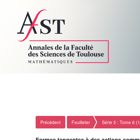
Précédent
Feuilleter
Série 5 : Tome 6 (
Formes tangentes à des actions comm