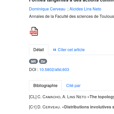
Dominique Cerveau
;
Alcides Lins Neto
Annales de la Faculté des sciences de Toulous
Détail
Citer cet article
MR
Zbl
DOI :
10.5802/afst.603
Bibliographie
Cité par
[CL]
C. Camacho
,
A. Lins Neto
«The topology
[C1]
D. Cerveau
.
«Distributions involutives 