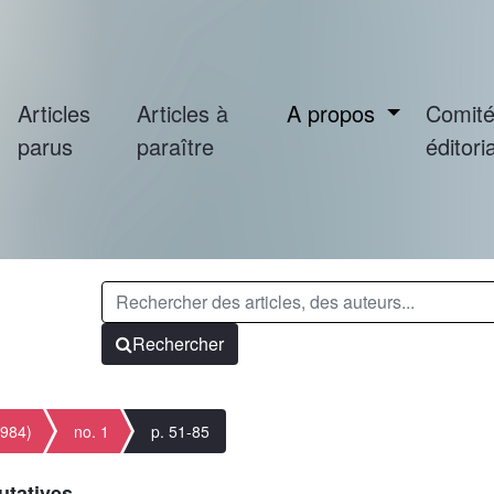
Articles
Articles à
A propos
Comit
parus
paraître
éditoria
Rechercher
1984)
no. 1
p. 51-85
utatives