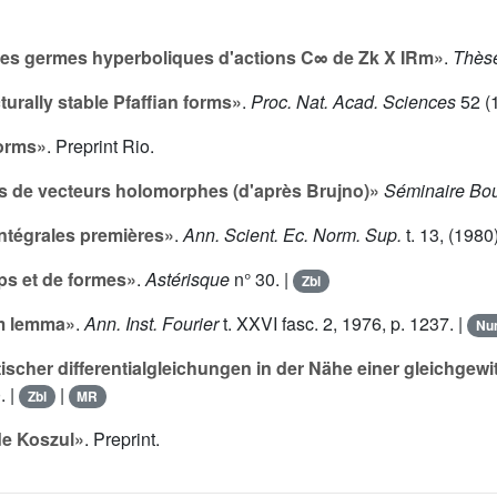
 des germes hyperboliques d'actions C∞ de Zk X IRm»
.
Thèse
cturally stable Pfaffian forms»
.
Proc. Nat. Acad. Sciences
52
(1
orms»
. Preprint Rio.
 de vecteurs holomorphes (d'après Brujno)»
Séminaire Bou
ntégrales premières»
.
Ann. Scient. Ec. Norm. Sup.
t.
13
, (1980
s et de formes»
.
Astérisque
n°
30
. |
Zbl
am lemma»
.
Ann. Inst. Fourier
t.
XXVI
fasc. 2, 1976, p. 1237. |
Nu
ischer differentialgleichungen in der Nähe einer gleichgew
. |
|
Zbl
MR
de Koszul»
. Preprint.