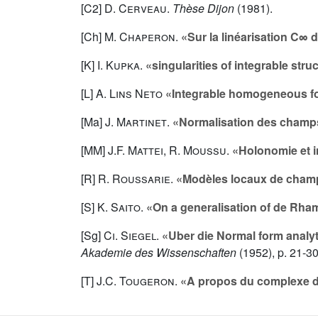
[C2]
D. Cerveau
.
Thèse Dijon
(1981).
[Ch]
M. Chaperon
.
«Sur la linéarisation C∞
[K]
I. Kupka
.
«singularities of integrable stru
[L]
A. Lins Neto
«Integrable homogeneous f
[Ma]
J. Martinet
.
«Normalisation des champs
[MM]
J.F. Mattei
,
R. Moussu
.
«Holonomie et i
[R]
R. Roussarie
.
«Modèles locaux de champ
[S]
K. Saito
.
«On a generalisation of de Rh
[Sg]
Ci. Siegel
.
«Uber die Normal form analyt
Akademie des Wissenschaften
(1952), p. 21-30
[T]
J.C. Tougeron
.
«A propos du complexe 